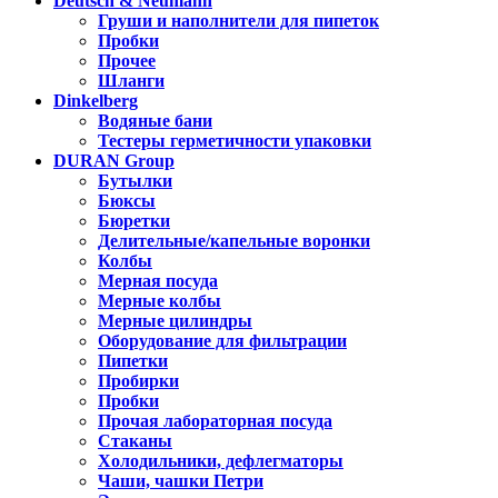
Deutsch & Neumann
Груши и наполнители для пипеток
Пробки
Прочее
Шланги
Dinkelberg
Водяные бани
Тестеры герметичности упаковки
DURAN Group
Бутылки
Бюксы
Бюретки
Делительные/капельные воронки
Колбы
Мерная посуда
Мерные колбы
Мерные цилиндры
Оборудование для фильтрации
Пипетки
Пробирки
Пробки
Прочая лабораторная посуда
Стаканы
Холодильники, дефлегматоры
Чаши, чашки Петри