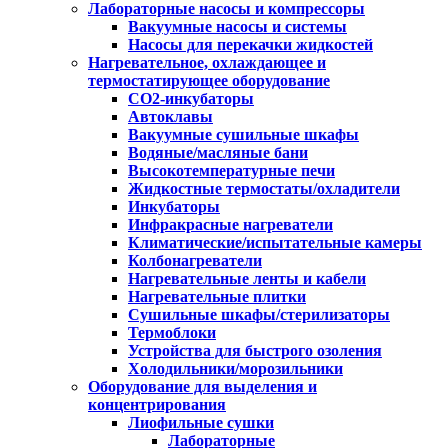
Лабораторные насосы и компрессоры
Вакуумные насосы и системы
Насосы для перекачки жидкостей
Нагревательное, охлаждающее и
термостатирующее оборудование
CO2-инкубаторы
Автоклавы
Вакуумные сушильные шкафы
Водяные/масляные бани
Высокотемпературные печи
Жидкостные термостаты/охладители
Инкубаторы
Инфракрасные нагреватели
Климатические/испытательные камеры
Колбонагреватели
Нагревательные ленты и кабели
Нагревательные плитки
Сушильные шкафы/стерилизаторы
Термоблоки
Устройства для быстрого озоления
Холодильники/морозильники
Оборудование для выделения и
концентрирования
Лиофильные сушки
Лабораторные