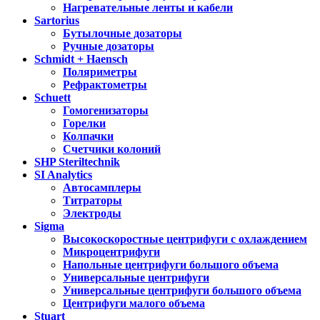
Нагревательные ленты и кабели
Sartorius
Бутылочные дозаторы
Ручные дозаторы
Schmidt + Haensch
Поляриметры
Рефрактометры
Schuett
Гомогенизаторы
Горелки
Колпачки
Счетчики колоний
SHP Steriltechnik
SI Analytics
Автосамплеры
Титраторы
Электроды
Sigma
Высокоскоростные центрифуги с охлаждением
Микроцентрифуги
Напольные центрифуги большого объема
Универсальные центрифуги
Универсальные центрифуги большого объема
Центрифуги малого объема
Stuart