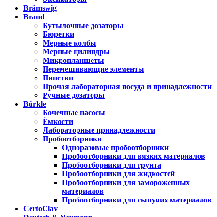
Brämswig
Brand
Бутылочные дозаторы
Бюретки
Мерные колбы
Мерные цилиндры
Микропланшеты
Перемешивающие элементы
Пипетки
Прочая лабораторная посуда и принадлежности
Ручные дозаторы
Bürkle
Бочечные насосы
Ёмкости
Лабораторные принадлежности
Пробоотборники
Одноразовые пробоотборники
Пробоотборники для вязких материалов
Пробоотборники для грунта
Пробоотборники для жидкостей
Пробоотборники для замороженных
материалов
Пробоотборники для сыпучих материалов
CertoClav