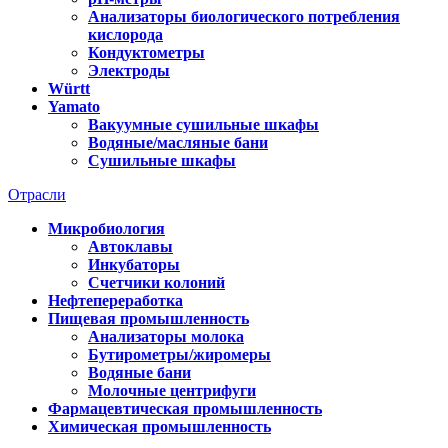
Анализаторы биологического потребления
кислорода
Кондуктометры
Электроды
Württ
Yamato
Вакуумные сушильные шкафы
Водяные/масляные бани
Сушильные шкафы
Отрасли
Микробиология
Автоклавы
Инкубаторы
Счетчики колоний
Нефтепереработка
Пищевая промышленность
Анализаторы молока
Бутирометры/жиромеры
Водяные бани
Молочные центрифуги
Фармацевтическая промышленность
Химическая промышленность