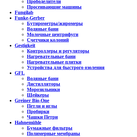
Прободелители
Просеивающие машины
Fungilab
Funke-Gerber
Бутирометры/жиромеры
Водяные бани
Молочные центрифуги
Счетчики колоний
Gestigkeit
Контроллеры и регуляторы
Нагревательные бани
Нагревательные плитки
Устройства для быстрого озоления
GFL
Водяные бани
Дистилляторы
Морозильники
Шейкеры
Greiner Bio-One
Петли и иглы
Пробирки
Чашки Петри
Hahnemühle
Бумажные фильтры
Полимерные мембраны