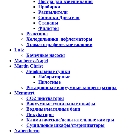
Посуда для взвешивания
Пробирки
Распылители
Склянки Дрекселя
Стаканы
Фильтры
Реакторы
Холодильники, дефлегматоры
Хроматографические колонки
Lutz
Бочечные насосы
Macherey-Nagel
Martin Christ
Лиофильные сушки
Лабораторные
Пилотные
Ротационные вакуумные концентраторы
Memmert
CO2-инкубаторы
Вакуумные сушильные шкафы
Водяные/масляные бани
Инкубаторы
Климатические/испытательные камеры
Сушильные шкафы/стерилизаторы
Nabertherm