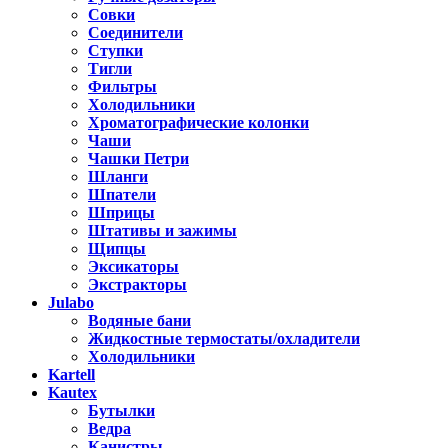
Совки
Соединители
Ступки
Тигли
Фильтры
Холодильники
Хроматографические колонки
Чаши
Чашки Петри
Шланги
Шпатели
Шприцы
Штативы и зажимы
Щипцы
Эксикаторы
Экстракторы
Julabo
Водяные бани
Жидкостные термостаты/охладители
Холодильники
Kartell
Kautex
Бутылки
Ведра
Канистры