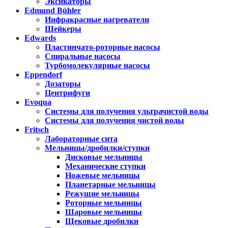
Эксикаторы
Edmund Bühler
Инфракрасные нагреватели
Шейкеры
Edwards
Пластинчато-роторные насосы
Спиральные насосы
Турбомолекулярные насосы
Eppendorf
Дозаторы
Центрифуги
Evoqua
Системы для получения ультрачистой воды
Системы для получения чистой воды
Fritsch
Лабораторные сита
Мельницы/дробилки/ступки
Дисковые мельницы
Механические ступки
Ножевые мельницы
Планетарные мельницы
Режущие мельницы
Роторные мельницы
Шаровые мельницы
Щековые дробилки