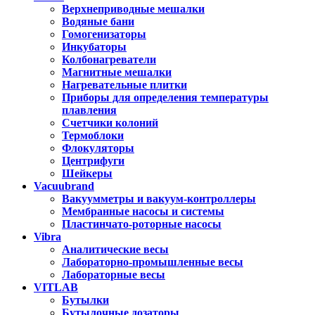
Верхнеприводные мешалки
Водяные бани
Гомогенизаторы
Инкубаторы
Колбонагреватели
Магнитные мешалки
Нагревательные плитки
Приборы для определения температуры
плавления
Счетчики колоний
Термоблоки
Флокуляторы
Центрифуги
Шейкеры
Vacuubrand
Вакуумметры и вакуум-контроллеры
Мембранные насосы и системы
Пластинчато-роторные насосы
Vibra
Аналитические весы
Лабораторно-промышленные весы
Лабораторные весы
VITLAB
Бутылки
Бутылочные дозаторы