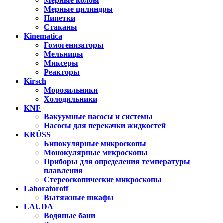
Мерные колбы
Мерные цилиндры
Пипетки
Стаканы
Kinematica
Гомогенизаторы
Мельницы
Миксеры
Реакторы
Kirsch
Морозильники
Холодильники
KNF
Вакуумные насосы и системы
Насосы для перекачки жидкостей
KRÜSS
Бинокулярные микроскопы
Монокулярные микроскопы
Приборы для определения температуры
плавления
Стереоскопические микроскопы
Laboratoroff
Вытяжные шкафы
LAUDA
Водяные бани