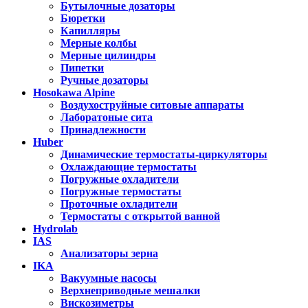
Бутылочные дозаторы
Бюретки
Капилляры
Мерные колбы
Мерные цилиндры
Пипетки
Ручные дозаторы
Hosokawa Alpine
Воздухоструйные ситовые аппараты
Лаборатоные сита
Принадлежности
Huber
Динамические термостаты-циркуляторы
Охлаждающие термостаты
Погружные охладители
Погружные термостаты
Проточные охладители
Термостаты с открытой ванной
Hydrolab
IAS
Анализаторы зерна
IKA
Вакуумные насосы
Верхнеприводные мешалки
Вискозиметры