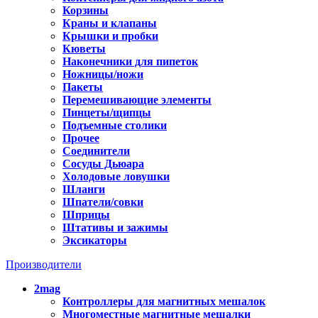
Корзины
Краны и клапаны
Крышки и пробки
Кюветы
Наконечники для пипеток
Ножницы/ножи
Пакеты
Перемешивающие элементы
Пинцеты/щипцы
Подъемные столики
Прочее
Соединители
Сосуды Дьюара
Холодовые ловушки
Шланги
Шпатели/совки
Шприцы
Штативы и зажимы
Эксикаторы
Производители
2mag
Контроллеры для магнитных мешалок
Многоместные магнитные мешалки