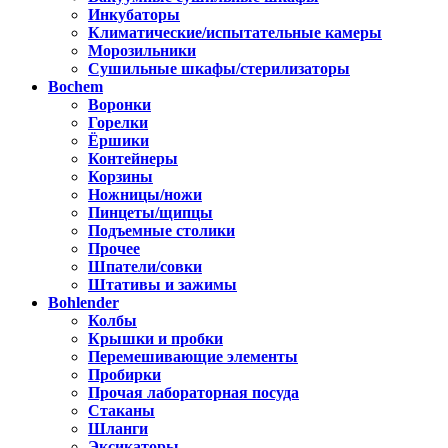
Инкубаторы
Климатические/испытательные камеры
Морозильники
Сушильные шкафы/стерилизаторы
Bochem
Воронки
Горелки
Ёршики
Контейнеры
Корзины
Ножницы/ножи
Пинцеты/щипцы
Подъемные столики
Прочее
Шпатели/совки
Штативы и зажимы
Bohlender
Колбы
Крышки и пробки
Перемешивающие элементы
Пробирки
Прочая лабораторная посуда
Стаканы
Шланги
Эксикаторы