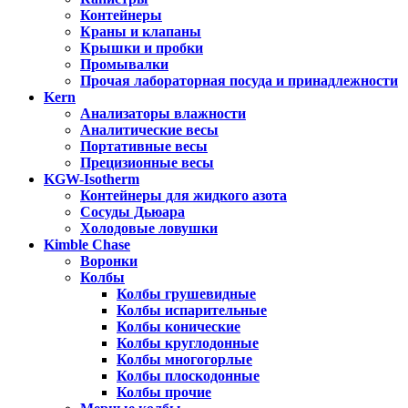
Контейнеры
Краны и клапаны
Крышки и пробки
Промывалки
Прочая лабораторная посуда и принадлежности
Kern
Анализаторы влажности
Аналитические весы
Портативные весы
Прецизионные весы
KGW-Isotherm
Контейнеры для жидкого азота
Сосуды Дьюара
Холодовые ловушки
Kimble Chase
Воронки
Колбы
Колбы грушевидные
Колбы испарительные
Колбы конические
Колбы круглодонные
Колбы многогорлые
Колбы плоскодонные
Колбы прочие