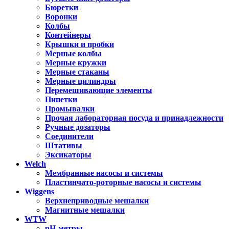
Бюретки
Воронки
Колбы
Контейнеры
Крышки и пробки
Мерные колбы
Мерные кружки
Мерные стаканы
Мерные цилиндры
Перемешивающие элементы
Пипетки
Промывалки
Прочая лабораторная посуда и принадлежности
Ручные дозаторы
Соединители
Штативы
Эксикаторы
Welch
Мембранные насосы и системы
Пластинчато-роторные насосы и системы
Wiggens
Верхнеприводные мешалки
Магнитные мешалки
WTW
pH-метры