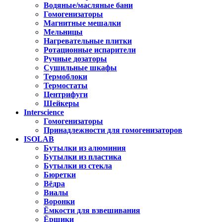
Водяные/масляные бани
Гомогенизаторы
Магнитные мешалки
Мельницы
Нагревательные плитки
Ротационные испарители
Ручные дозаторы
Сушильные шкафы
Термоблоки
Термостаты
Центрифуги
Шейкеры
Interscience
Гомогенизаторы
Принадлежности для гомогенизаторов
ISOLAB
Бутылки из алюминия
Бутылки из пластика
Бутылки из стекла
Бюретки
Вёдра
Виалы
Воронки
Ёмкости для взвешивания
Ёршики