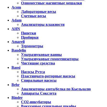
Одноместные магнитные мешалки
Acom
Лабораторные весы
Счетные весы
Adam
Анализаторы влажности
AHN
Пипетки
Пробирки
Amarell
Термометры
Bandelin
Ультразвуковые ванны
Ультразвуковые гомогенизаторы
Чистящие средства
Baosi
Насосы Рутса
Пластинчато-роторные насосы
Спиральные насосы
Behr
Анализаторы азота/белка по Кьельдалю
Аппараты Сокслета
Binder
CO2-инкубаторы
Вакуумные сушильные шкафы