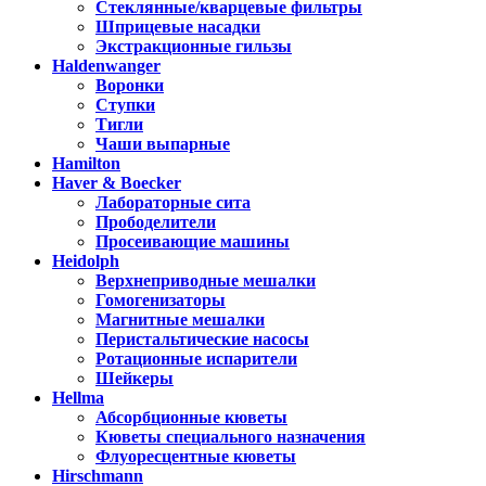
Стеклянные/кварцевые фильтры
Шприцевые насадки
Экстракционные гильзы
Haldenwanger
Воронки
Ступки
Тигли
Чаши выпарные
Hamilton
Haver & Boecker
Лабораторные сита
Прободелители
Просеивающие машины
Heidolph
Верхнеприводные мешалки
Гомогенизаторы
Магнитные мешалки
Перистальтические насосы
Ротационные испарители
Шейкеры
Hellma
Абсорбционные кюветы
Кюветы специального назначения
Флуоресцентные кюветы
Hirschmann