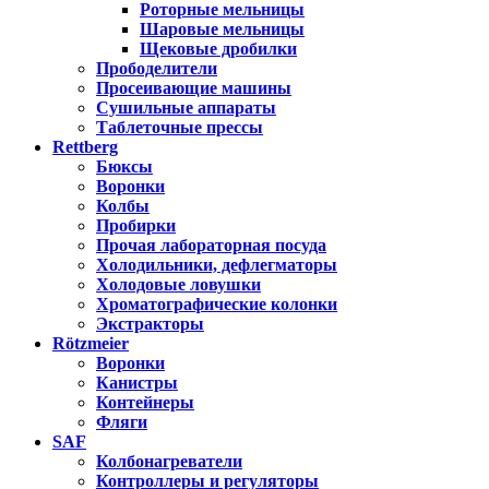
Роторные мельницы
Шаровые мельницы
Щековые дробилки
Прободелители
Просеивающие машины
Сушильные аппараты
Таблеточные прессы
Rettberg
Бюксы
Воронки
Колбы
Пробирки
Прочая лабораторная посуда
Холодильники, дефлегматоры
Холодовые ловушки
Хроматографические колонки
Экстракторы
Rötzmeier
Воронки
Канистры
Контейнеры
Фляги
SAF
Колбонагреватели
Контроллеры и регуляторы