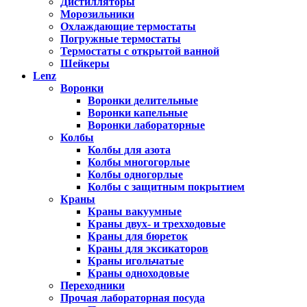
Дистилляторы
Морозильники
Охлаждающие термостаты
Погружные термостаты
Термостаты с открытой ванной
Шейкеры
Lenz
Воронки
Воронки делительные
Воронки капельные
Воронки лабораторные
Колбы
Колбы для азота
Колбы многогорлые
Колбы одногорлые
Колбы с защитным покрытием
Краны
Краны вакуумные
Краны двух- и трехходовые
Краны для бюреток
Краны для эксикаторов
Краны игольчатые
Краны одноходовые
Переходники
Прочая лабораторная посуда