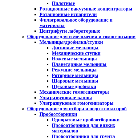
Пилотные
Ротационные вакуумные концентраторы
Ротационные испарители
Фильтровальное оборудование и
материалы
Центрифуги лабораторные
Оборудование для измельчения и гомогенизации
Мельницы/дробилки/ступки
Дисковые мельницы
Механические ступки
Ножевые мельницы
Планетарные мельницы
Режущие мельницы
Роторные мельницы
Шаровые мельницы
Щековые дробилки
Механические гомогенизаторы
Ультразвуковые ванны
Ультразвуковые гомогенизаторы
Оборудование для отбора и подготовки проб
Пробоотборники
Одноразовые пробоотборники
Пробоотборники для вязких
материалов
Пробоотборники для грунта