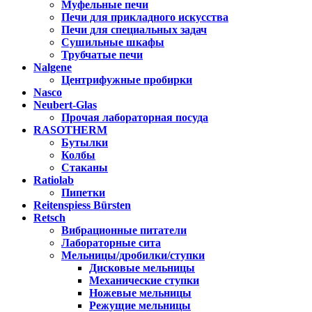
Муфельные печи
Печи для прикладного искусства
Печи для специальных задач
Сушильные шкафы
Трубчатые печи
Nalgene
Центрифужные пробирки
Nasco
Neubert-Glas
Прочая лабораторная посуда
RASOTHERM
Бутылки
Колбы
Стаканы
Ratiolab
Пипетки
Reitenspiess Bürsten
Retsch
Вибрационные питатели
Лабораторные сита
Мельницы/дробилки/ступки
Дисковые мельницы
Механические ступки
Ножевые мельницы
Режущие мельницы