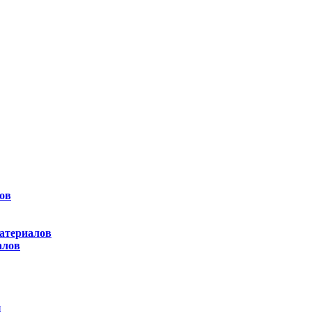
ов
атериалов
алов
ы