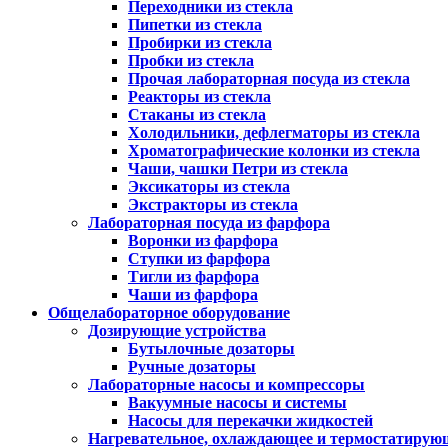
Переходники из стекла
Пипетки из стекла
Пробирки из стекла
Пробки из стекла
Прочая лабораторная посуда из стекла
Реакторы из стекла
Стаканы из стекла
Холодильники, дефлегматоры из стекла
Хроматографические колонки из стекла
Чаши, чашки Петри из стекла
Эксикаторы из стекла
Экстракторы из стекла
Лабораторная посуда из фарфора
Воронки из фарфора
Ступки из фарфора
Тигли из фарфора
Чаши из фарфора
Общелабораторное оборудование
Дозирующие устройства
Бутылочные дозаторы
Ручные дозаторы
Лабораторные насосы и компрессоры
Вакуумные насосы и системы
Насосы для перекачки жидкостей
Нагревательное, охлаждающее и термостатирую