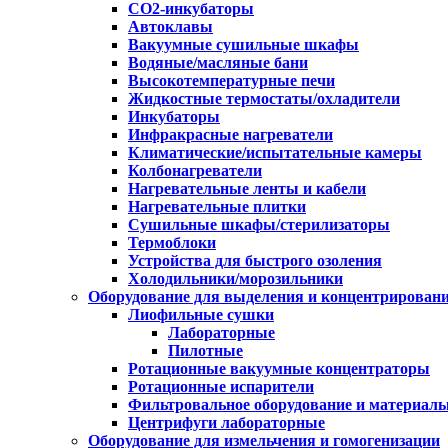
CO2-инкубаторы
Автоклавы
Вакуумные сушильные шкафы
Водяные/масляные бани
Высокотемпературные печи
Жидкостные термостаты/охладители
Инкубаторы
Инфракрасные нагреватели
Климатические/испытательные камеры
Колбонагреватели
Нагревательные ленты и кабели
Нагревательные плитки
Сушильные шкафы/стерилизаторы
Термоблоки
Устройства для быстрого озоления
Холодильники/морозильники
Оборудование для выделения и концентрирован
Лиофильные сушки
Лабораторные
Пилотные
Ротационные вакуумные концентраторы
Ротационные испарители
Фильтровальное оборудование и материал
Центрифуги лабораторные
Оборудование для измельчения и гомогенизации