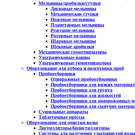
Мельницы/дробилки/ступки
Дисковые мельницы
Механические ступки
Ножевые мельницы
Планетарные мельницы
Режущие мельницы
Роторные мельницы
Шаровые мельницы
Щековые дробилки
Механические гомогенизаторы
Ультразвуковые ванны
Ультразвуковые гомогенизаторы
Оборудование для отбора и подготовки проб
Пробоотборники
Одноразовые пробоотборники
Пробоотборники для вязких материал
Пробоотборники для грунта
Пробоотборники для жидкостей
Пробоотборники для замороженных м
Пробоотборники для сыпучих матери
Сушильные аппараты
Таблеточные прессы
Оборудование для очистки воды
Дистилляторы/бидистилляторы
Системы для получения ультрачистой вод