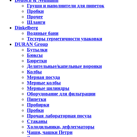
Deutsch & Neumann
Груши и наполнители для пипеток
Пробки
Прочее
Шланги
Dinkelberg
Водяные бани
Тестеры герметичности упаковки
DURAN Group
Бутылки
Бюксы
Бюретки
Делительные/капельные воронки
Колбы
Мерная посуда
Мерные колбы
Мерные цилиндры
Оборудование для фильтрации
Пипетки
Пробирки
Пробки
Прочая лабораторная посуда
Стаканы
Холодильники, дефлегматоры
Чаши, чашки Петри