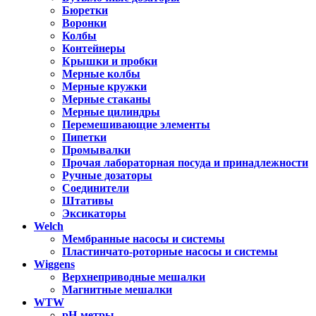
Бюретки
Воронки
Колбы
Контейнеры
Крышки и пробки
Мерные колбы
Мерные кружки
Мерные стаканы
Мерные цилиндры
Перемешивающие элементы
Пипетки
Промывалки
Прочая лабораторная посуда и принадлежности
Ручные дозаторы
Соединители
Штативы
Эксикаторы
Welch
Мембранные насосы и системы
Пластинчато-роторные насосы и системы
Wiggens
Верхнеприводные мешалки
Магнитные мешалки
WTW
pH-метры