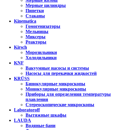
Мерные колбы
Мерные цилиндры
Пипетки
Стаканы
Kinematica
Гомогенизаторы
Мельницы
Миксеры
Реакторы
Kirsch
Морозильники
Холодильники
KNF
Вакуумные насосы и системы
Насосы для перекачки жидкостей
KRÜSS
Бинокулярные микроскопы
Монокулярные микроскопы
Приборы для определения температуры
плавления
Стереоскопические микроскопы
Laboratoroff
Вытяжные шкафы
LAUDA
Водяные бани