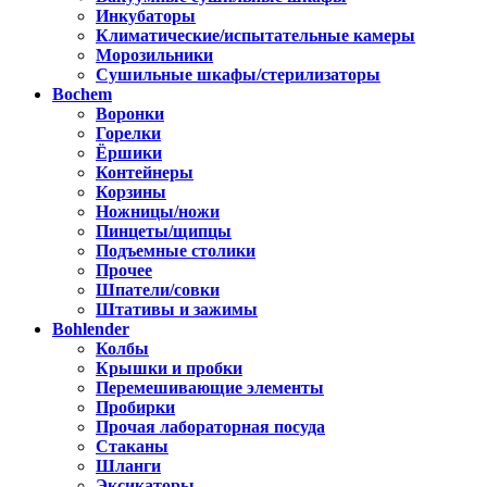
Инкубаторы
Климатические/испытательные камеры
Морозильники
Сушильные шкафы/стерилизаторы
Bochem
Воронки
Горелки
Ёршики
Контейнеры
Корзины
Ножницы/ножи
Пинцеты/щипцы
Подъемные столики
Прочее
Шпатели/совки
Штативы и зажимы
Bohlender
Колбы
Крышки и пробки
Перемешивающие элементы
Пробирки
Прочая лабораторная посуда
Стаканы
Шланги
Эксикаторы