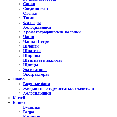
Совки
Соединители
Ступки
Тигли
Фильтры
Холодильники
Хроматографические колонки
Чаши
Чашки Петри
Шланги
Шпатели
Шприцы
Штативы и зажимы
Щипцы
Эксикаторы
Экстракторы
Julabo
Водяные бани
Жидкостные термостаты/охладители
Холодильники
Kartell
Kautex
Бутылки
Ведра
Канистры