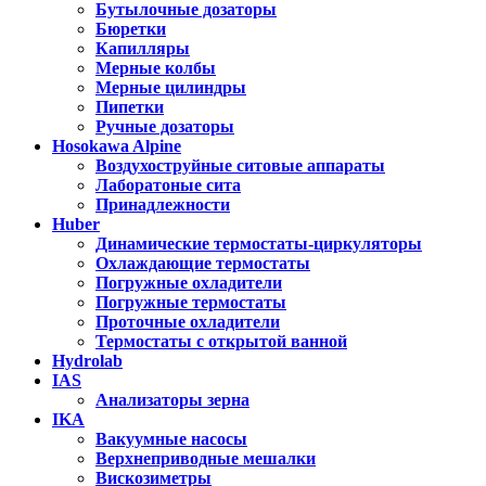
Бутылочные дозаторы
Бюретки
Капилляры
Мерные колбы
Мерные цилиндры
Пипетки
Ручные дозаторы
Hosokawa Alpine
Воздухоструйные ситовые аппараты
Лаборатоные сита
Принадлежности
Huber
Динамические термостаты-циркуляторы
Охлаждающие термостаты
Погружные охладители
Погружные термостаты
Проточные охладители
Термостаты с открытой ванной
Hydrolab
IAS
Анализаторы зерна
IKA
Вакуумные насосы
Верхнеприводные мешалки
Вискозиметры