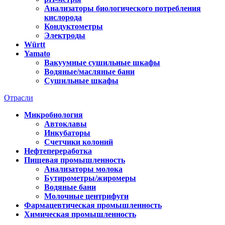
Анализаторы биологического потребления
кислорода
Кондуктометры
Электроды
Württ
Yamato
Вакуумные сушильные шкафы
Водяные/масляные бани
Сушильные шкафы
Отрасли
Микробиология
Автоклавы
Инкубаторы
Счетчики колоний
Нефтепереработка
Пищевая промышленность
Анализаторы молока
Бутирометры/жиромеры
Водяные бани
Молочные центрифуги
Фармацевтическая промышленность
Химическая промышленность