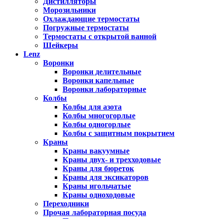
Дистилляторы
Морозильники
Охлаждающие термостаты
Погружные термостаты
Термостаты с открытой ванной
Шейкеры
Lenz
Воронки
Воронки делительные
Воронки капельные
Воронки лабораторные
Колбы
Колбы для азота
Колбы многогорлые
Колбы одногорлые
Колбы с защитным покрытием
Краны
Краны вакуумные
Краны двух- и трехходовые
Краны для бюреток
Краны для эксикаторов
Краны игольчатые
Краны одноходовые
Переходники
Прочая лабораторная посуда