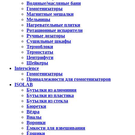
Водяные/масляные бани
Гомогенизаторы
Магнитные мешалки
Мельницы
Нагревательные плитки
Ротационные испарители
Ручные дозаторы
Сушильные шкафы
Термоблоки
Термостаты
Центрифуги
Шейкеры
Interscience
Гомогенизаторы
Принадлежности для гомогенизаторов
ISOLAB
Бутылки из алюминия
Бутылки из пластика
Бутылки из стекла
Бюретки
Вёдра
Виалы
Воронки
Ёмкости для взвешивания
Ёршики