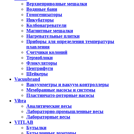
Верхнеприводные мешалки
Водяные бани
Гомогенизаторы
Инкубаторы
Колбонагреватели
Магнитные мешалки
Нагревательные плитки
Приборы для определения температуры
плавления
Счетчики колоний
Термоблоки
Флокуляторы
Центрифуги
Шейкеры
Vacuubrand
Вакуумметры и вакуум-контроллеры
Мембранные насосы и системы
Пластинчато-роторные насосы
Vibra
Аналитические весы
Лабораторно-промышленные весы
Лабораторные весы
VITLAB
Бутылки
Бутылочные дозаторы