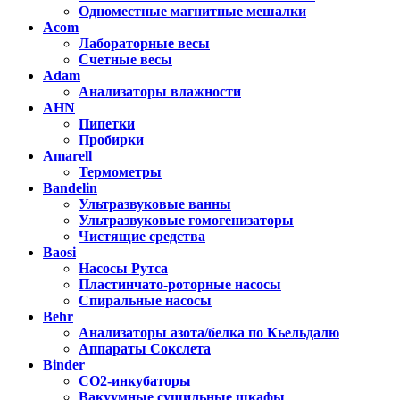
Одноместные магнитные мешалки
Acom
Лабораторные весы
Счетные весы
Adam
Анализаторы влажности
AHN
Пипетки
Пробирки
Amarell
Термометры
Bandelin
Ультразвуковые ванны
Ультразвуковые гомогенизаторы
Чистящие средства
Baosi
Насосы Рутса
Пластинчато-роторные насосы
Спиральные насосы
Behr
Анализаторы азота/белка по Кьельдалю
Аппараты Сокслета
Binder
CO2-инкубаторы
Вакуумные сушильные шкафы