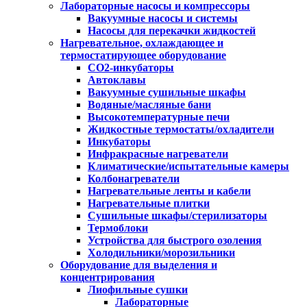
Лабораторные насосы и компрессоры
Вакуумные насосы и системы
Насосы для перекачки жидкостей
Нагревательное, охлаждающее и
термостатирующее оборудование
CO2-инкубаторы
Автоклавы
Вакуумные сушильные шкафы
Водяные/масляные бани
Высокотемпературные печи
Жидкостные термостаты/охладители
Инкубаторы
Инфракрасные нагреватели
Климатические/испытательные камеры
Колбонагреватели
Нагревательные ленты и кабели
Нагревательные плитки
Сушильные шкафы/стерилизаторы
Термоблоки
Устройства для быстрого озоления
Холодильники/морозильники
Оборудование для выделения и
концентрирования
Лиофильные сушки
Лабораторные