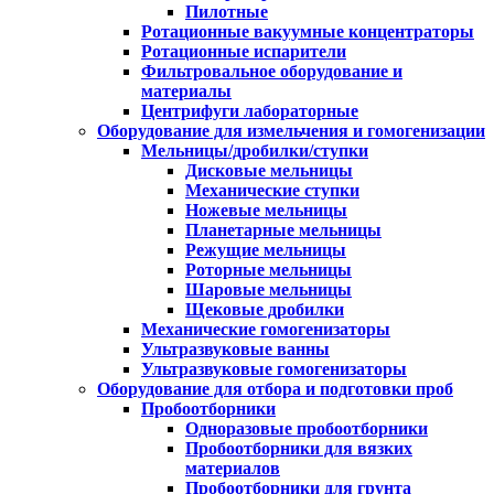
Пилотные
Ротационные вакуумные концентраторы
Ротационные испарители
Фильтровальное оборудование и
материалы
Центрифуги лабораторные
Оборудование для измельчения и гомогенизации
Мельницы/дробилки/ступки
Дисковые мельницы
Механические ступки
Ножевые мельницы
Планетарные мельницы
Режущие мельницы
Роторные мельницы
Шаровые мельницы
Щековые дробилки
Механические гомогенизаторы
Ультразвуковые ванны
Ультразвуковые гомогенизаторы
Оборудование для отбора и подготовки проб
Пробоотборники
Одноразовые пробоотборники
Пробоотборники для вязких
материалов
Пробоотборники для грунта