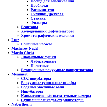
Посуда для взвешивания
Пробирки
Распылители
Склянки Дрекселя
Стаканы
Фильтры
Реакторы
Холодильники, дефлегматоры
Хроматографические колонки
Lutz
Бочечные насосы
Macherey-Nagel
Martin Christ
Лиофильные сушки
Лабораторные
Пилотные
Ротационные вакуумные концентраторы
Memmert
CO2-инкубаторы
Вакуумные сушильные шкафы
Водяные/масляные бани
Инкубаторы
Климатические/испытательные камеры
Сушильные шкафы/стерилизаторы
Nabertherm