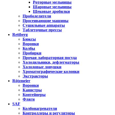
Роторные мельницы
Шаровые мельницы
Щековые дробилки
Прободелители
Просеивающие машины
Сушильные аппараты
Таблеточные прессы
Rettberg
Бюксы
Воронки
Колбы
Пробирки
Прочая лабораторная посуда
Холодильники, дефлегматоры
Холодовые ловушки
Хроматографические колонки
Экстракторы
Rötzmeier
Воронки
Канистры
Контейнеры
Фляги
SAF
Колбонагреватели
Контроллеры и регуляторы