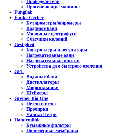
Прободелители
Просеивающие машины
Fungilab
Funke-Gerber
Бутирометры/жиромеры
Водяные бани
Молочные центрифуги
Счетчики колоний
Gestigkeit
Контроллеры и регуляторы
Нагревательные бани
Нагревательные плитки
Устройства для быстрого озоления
GFL
Водяные бани
Дистилляторы
Морозильники
Шейкеры
Greiner Bio-One
Петли и иглы
Пробирки
Чашки Петри
Hahnemühle
Бумажные фильтры
Полимерные мембраны