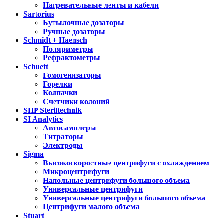
Нагревательные ленты и кабели
Sartorius
Бутылочные дозаторы
Ручные дозаторы
Schmidt + Haensch
Поляриметры
Рефрактометры
Schuett
Гомогенизаторы
Горелки
Колпачки
Счетчики колоний
SHP Steriltechnik
SI Analytics
Автосамплеры
Титраторы
Электроды
Sigma
Высокоскоростные центрифуги с охлаждением
Микроцентрифуги
Напольные центрифуги большого объема
Универсальные центрифуги
Универсальные центрифуги большого объема
Центрифуги малого объема
Stuart