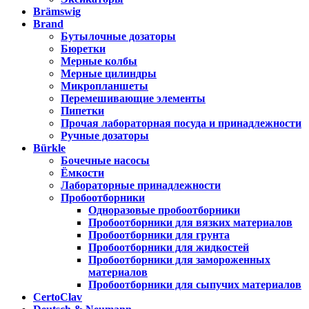
Brämswig
Brand
Бутылочные дозаторы
Бюретки
Мерные колбы
Мерные цилиндры
Микропланшеты
Перемешивающие элементы
Пипетки
Прочая лабораторная посуда и принадлежности
Ручные дозаторы
Bürkle
Бочечные насосы
Ёмкости
Лабораторные принадлежности
Пробоотборники
Одноразовые пробоотборники
Пробоотборники для вязких материалов
Пробоотборники для грунта
Пробоотборники для жидкостей
Пробоотборники для замороженных
материалов
Пробоотборники для сыпучих материалов
CertoClav