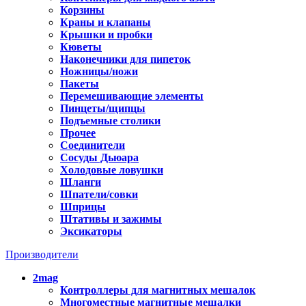
Корзины
Краны и клапаны
Крышки и пробки
Кюветы
Наконечники для пипеток
Ножницы/ножи
Пакеты
Перемешивающие элементы
Пинцеты/щипцы
Подъемные столики
Прочее
Соединители
Сосуды Дьюара
Холодовые ловушки
Шланги
Шпатели/совки
Шприцы
Штативы и зажимы
Эксикаторы
Производители
2mag
Контроллеры для магнитных мешалок
Многоместные магнитные мешалки