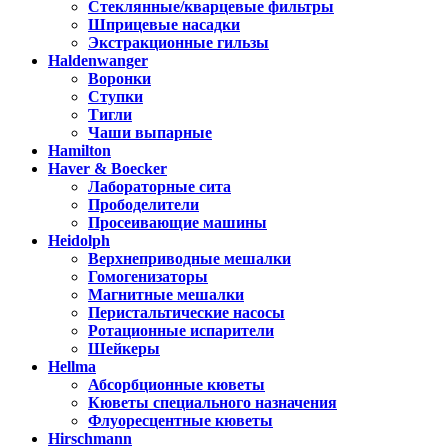
Стеклянные/кварцевые фильтры
Шприцевые насадки
Экстракционные гильзы
Haldenwanger
Воронки
Ступки
Тигли
Чаши выпарные
Hamilton
Haver & Boecker
Лабораторные сита
Прободелители
Просеивающие машины
Heidolph
Верхнеприводные мешалки
Гомогенизаторы
Магнитные мешалки
Перистальтические насосы
Ротационные испарители
Шейкеры
Hellma
Абсорбционные кюветы
Кюветы специального назначения
Флуоресцентные кюветы
Hirschmann