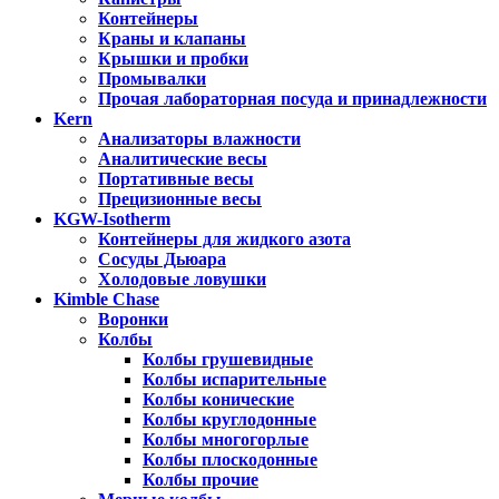
Контейнеры
Краны и клапаны
Крышки и пробки
Промывалки
Прочая лабораторная посуда и принадлежности
Kern
Анализаторы влажности
Аналитические весы
Портативные весы
Прецизионные весы
KGW-Isotherm
Контейнеры для жидкого азота
Сосуды Дьюара
Холодовые ловушки
Kimble Chase
Воронки
Колбы
Колбы грушевидные
Колбы испарительные
Колбы конические
Колбы круглодонные
Колбы многогорлые
Колбы плоскодонные
Колбы прочие