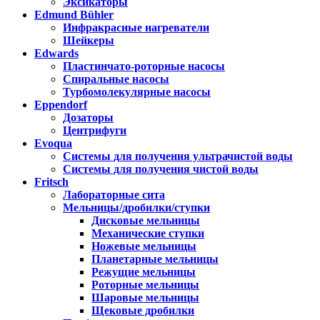
Эксикаторы
Edmund Bühler
Инфракрасные нагреватели
Шейкеры
Edwards
Пластинчато-роторные насосы
Спиральные насосы
Турбомолекулярные насосы
Eppendorf
Дозаторы
Центрифуги
Evoqua
Системы для получения ультрачистой воды
Системы для получения чистой воды
Fritsch
Лабораторные сита
Мельницы/дробилки/ступки
Дисковые мельницы
Механические ступки
Ножевые мельницы
Планетарные мельницы
Режущие мельницы
Роторные мельницы
Шаровые мельницы
Щековые дробилки