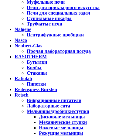
Муфельные печи
Печи для прикладного искусства
Печи для специальных задач
Сушильные шкафы
Трубчатые печи
Nalgene
Центрифужные пробирки
Nasco
Neubert-Glas
Прочая лабораторная посуда
RASOTHERM
Бутылки
Колбы
Стаканы
Ratiolab
Пипетки
Reitenspiess Bürsten
Retsch
Вибрационные питатели
Лабораторные сита
Мельницы/дробилки/ступки
Дисковые мельницы
Механические ступки
Ножевые мельницы
Режущие мельницы