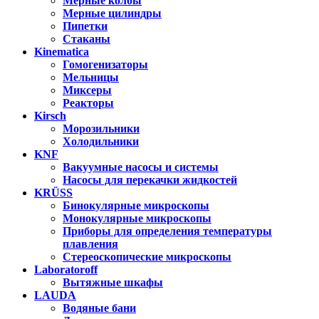
Мерные колбы
Мерные цилиндры
Пипетки
Стаканы
Kinematica
Гомогенизаторы
Мельницы
Миксеры
Реакторы
Kirsch
Морозильники
Холодильники
KNF
Вакуумные насосы и системы
Насосы для перекачки жидкостей
KRÜSS
Бинокулярные микроскопы
Монокулярные микроскопы
Приборы для определения температуры
плавления
Стереоскопические микроскопы
Laboratoroff
Вытяжные шкафы
LAUDA
Водяные бани