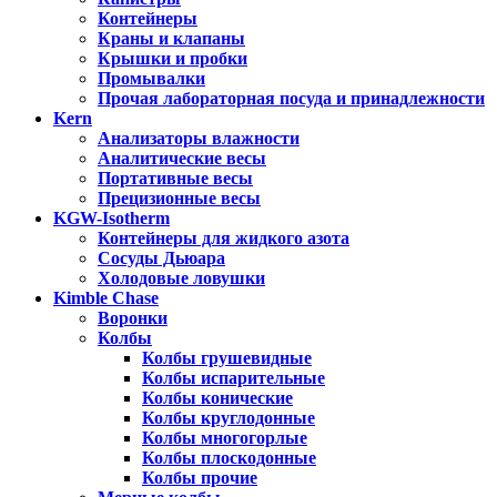
Контейнеры
Краны и клапаны
Крышки и пробки
Промывалки
Прочая лабораторная посуда и принадлежности
Kern
Анализаторы влажности
Аналитические весы
Портативные весы
Прецизионные весы
KGW-Isotherm
Контейнеры для жидкого азота
Сосуды Дьюара
Холодовые ловушки
Kimble Chase
Воронки
Колбы
Колбы грушевидные
Колбы испарительные
Колбы конические
Колбы круглодонные
Колбы многогорлые
Колбы плоскодонные
Колбы прочие