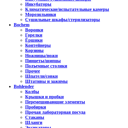
Инкубаторы
Климатические/испытательные камеры
Морозильники
Сушильные шкафы/стерилизаторы
Bochem
Воронки
Горелки
Ёршики
Контейнеры
Корзины
Ножницы/ножи
Пинцеты/щипцы
Подъемные столики
Прочее
Шпатели/совки
Штативы и зажимы
Bohlender
Колбы
Крышки и пробки
Перемешивающие элементы
Пробирки
Прочая лабораторная посуда
Стаканы
Шланги
Эксикаторы