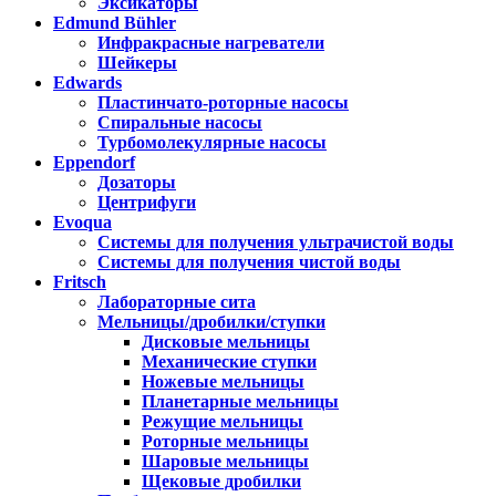
Эксикаторы
Edmund Bühler
Инфракрасные нагреватели
Шейкеры
Edwards
Пластинчато-роторные насосы
Спиральные насосы
Турбомолекулярные насосы
Eppendorf
Дозаторы
Центрифуги
Evoqua
Системы для получения ультрачистой воды
Системы для получения чистой воды
Fritsch
Лабораторные сита
Мельницы/дробилки/ступки
Дисковые мельницы
Механические ступки
Ножевые мельницы
Планетарные мельницы
Режущие мельницы
Роторные мельницы
Шаровые мельницы
Щековые дробилки