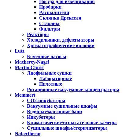
Посуда для взвешивания
Пробирки
Распылители
Склянки Дрекселя
Стаканы
Фильтры
Реакторы
Холодильники, дефлегматоры
Хроматографические колонки
Lutz
Бочечные насосы
Macherey-Nagel
Martin Christ
Лиофильные сушки
Лабораторные
Пилотные
Ротационные вакуумные концентраторы
Memmert
CO2-инкубаторы
Вакуумные сушильные шкафы
Водяные/масляные бани
Инкубаторы
Климатические/испытательные камеры
Сушильные шкафы/стерилизаторы
Nabertherm