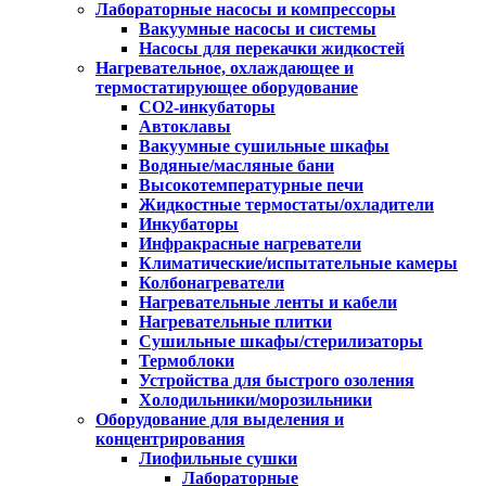
Лабораторные насосы и компрессоры
Вакуумные насосы и системы
Насосы для перекачки жидкостей
Нагревательное, охлаждающее и
термостатирующее оборудование
CO2-инкубаторы
Автоклавы
Вакуумные сушильные шкафы
Водяные/масляные бани
Высокотемпературные печи
Жидкостные термостаты/охладители
Инкубаторы
Инфракрасные нагреватели
Климатические/испытательные камеры
Колбонагреватели
Нагревательные ленты и кабели
Нагревательные плитки
Сушильные шкафы/стерилизаторы
Термоблоки
Устройства для быстрого озоления
Холодильники/морозильники
Оборудование для выделения и
концентрирования
Лиофильные сушки
Лабораторные