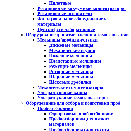
Пилотные
Ротационные вакуумные концентраторы
Ротационные испарители
Фильтровальное оборудование и
материалы
Центрифуги лабораторные
Оборудование для измельчения и гомогенизации
Мельницы/дробилки/ступки
Дисковые мельницы
Механические ступки
Ножевые мельницы
Планетарные мельницы
Режущие мельницы
Роторные мельницы
Шаровые мельницы
Щековые дробилки
Механические гомогенизаторы
Ультразвуковые ванны
Ультразвуковые гомогенизаторы
Оборудование для отбора и подготовки проб
Пробоотборники
Одноразовые пробоотборники
Пробоотборники для вязких
материалов
Пробоотборники для грунта