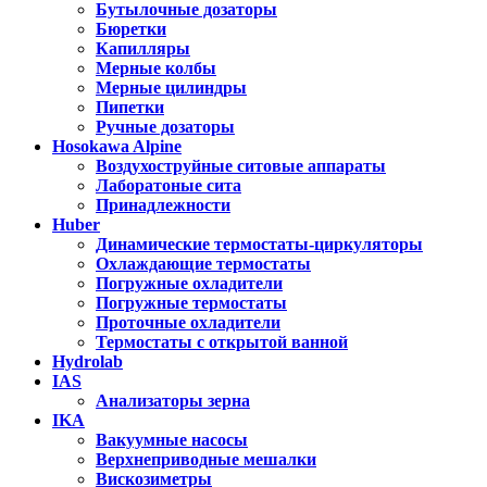
Бутылочные дозаторы
Бюретки
Капилляры
Мерные колбы
Мерные цилиндры
Пипетки
Ручные дозаторы
Hosokawa Alpine
Воздухоструйные ситовые аппараты
Лаборатоные сита
Принадлежности
Huber
Динамические термостаты-циркуляторы
Охлаждающие термостаты
Погружные охладители
Погружные термостаты
Проточные охладители
Термостаты с открытой ванной
Hydrolab
IAS
Анализаторы зерна
IKA
Вакуумные насосы
Верхнеприводные мешалки
Вискозиметры