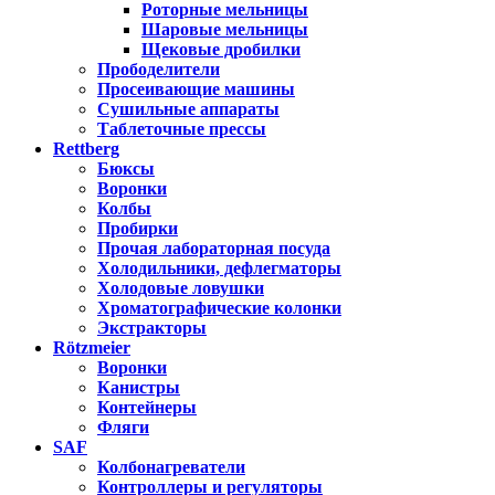
Роторные мельницы
Шаровые мельницы
Щековые дробилки
Прободелители
Просеивающие машины
Сушильные аппараты
Таблеточные прессы
Rettberg
Бюксы
Воронки
Колбы
Пробирки
Прочая лабораторная посуда
Холодильники, дефлегматоры
Холодовые ловушки
Хроматографические колонки
Экстракторы
Rötzmeier
Воронки
Канистры
Контейнеры
Фляги
SAF
Колбонагреватели
Контроллеры и регуляторы