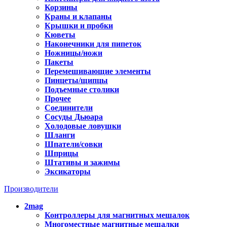
Корзины
Краны и клапаны
Крышки и пробки
Кюветы
Наконечники для пипеток
Ножницы/ножи
Пакеты
Перемешивающие элементы
Пинцеты/щипцы
Подъемные столики
Прочее
Соединители
Сосуды Дьюара
Холодовые ловушки
Шланги
Шпатели/совки
Шприцы
Штативы и зажимы
Эксикаторы
Производители
2mag
Контроллеры для магнитных мешалок
Многоместные магнитные мешалки