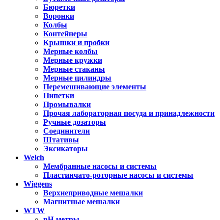
Бюретки
Воронки
Колбы
Контейнеры
Крышки и пробки
Мерные колбы
Мерные кружки
Мерные стаканы
Мерные цилиндры
Перемешивающие элементы
Пипетки
Промывалки
Прочая лабораторная посуда и принадлежности
Ручные дозаторы
Соединители
Штативы
Эксикаторы
Welch
Мембранные насосы и системы
Пластинчато-роторные насосы и системы
Wiggens
Верхнеприводные мешалки
Магнитные мешалки
WTW
pH-метры