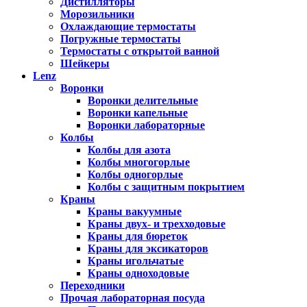
Дистилляторы
Морозильники
Охлаждающие термостаты
Погружные термостаты
Термостаты с открытой ванной
Шейкеры
Lenz
Воронки
Воронки делительные
Воронки капельные
Воронки лабораторные
Колбы
Колбы для азота
Колбы многогорлые
Колбы одногорлые
Колбы с защитным покрытием
Краны
Краны вакуумные
Краны двух- и трехходовые
Краны для бюреток
Краны для эксикаторов
Краны игольчатые
Краны одноходовые
Переходники
Прочая лабораторная посуда