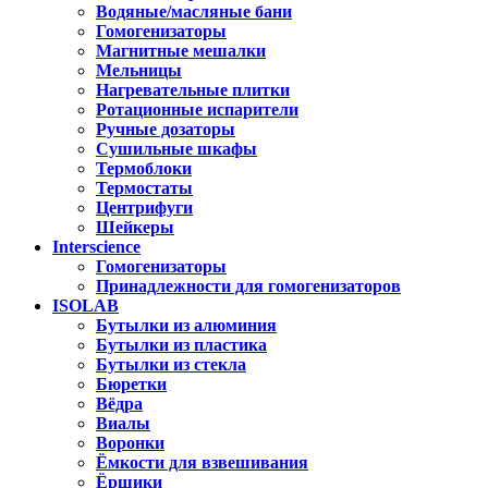
Водяные/масляные бани
Гомогенизаторы
Магнитные мешалки
Мельницы
Нагревательные плитки
Ротационные испарители
Ручные дозаторы
Сушильные шкафы
Термоблоки
Термостаты
Центрифуги
Шейкеры
Interscience
Гомогенизаторы
Принадлежности для гомогенизаторов
ISOLAB
Бутылки из алюминия
Бутылки из пластика
Бутылки из стекла
Бюретки
Вёдра
Виалы
Воронки
Ёмкости для взвешивания
Ёршики