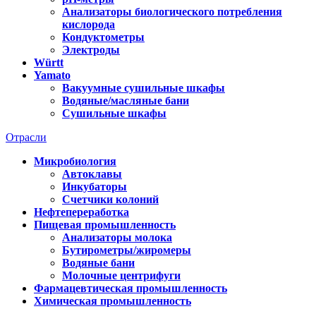
Анализаторы биологического потребления
кислорода
Кондуктометры
Электроды
Württ
Yamato
Вакуумные сушильные шкафы
Водяные/масляные бани
Сушильные шкафы
Отрасли
Микробиология
Автоклавы
Инкубаторы
Счетчики колоний
Нефтепереработка
Пищевая промышленность
Анализаторы молока
Бутирометры/жиромеры
Водяные бани
Молочные центрифуги
Фармацевтическая промышленность
Химическая промышленность