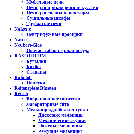
Муфельные печи
Печи для прикладного искусства
Печи для специальных задач
Сушильные шкафы
Трубчатые печи
Nalgene
Центрифужные пробирки
Nasco
Neubert-Glas
Прочая лабораторная посуда
RASOTHERM
Бутылки
Колбы
Стаканы
Ratiolab
Пипетки
Reitenspiess Bürsten
Retsch
Вибрационные питатели
Лабораторные сита
Мельницы/дробилки/ступки
Дисковые мельницы
Механические ступки
Ножевые мельницы
Режущие мельницы