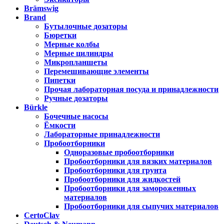
Brämswig
Brand
Бутылочные дозаторы
Бюретки
Мерные колбы
Мерные цилиндры
Микропланшеты
Перемешивающие элементы
Пипетки
Прочая лабораторная посуда и принадлежности
Ручные дозаторы
Bürkle
Бочечные насосы
Ёмкости
Лабораторные принадлежности
Пробоотборники
Одноразовые пробоотборники
Пробоотборники для вязких материалов
Пробоотборники для грунта
Пробоотборники для жидкостей
Пробоотборники для замороженных
материалов
Пробоотборники для сыпучих материалов
CertoClav