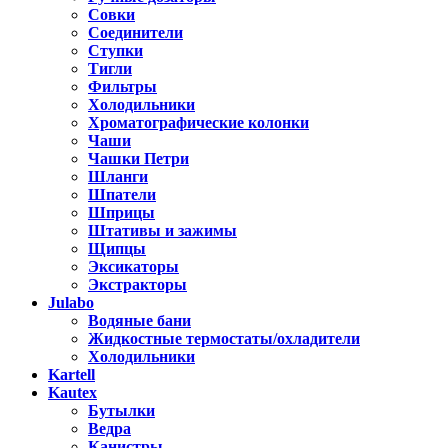
Совки
Соединители
Ступки
Тигли
Фильтры
Холодильники
Хроматографические колонки
Чаши
Чашки Петри
Шланги
Шпатели
Шприцы
Штативы и зажимы
Щипцы
Эксикаторы
Экстракторы
Julabo
Водяные бани
Жидкостные термостаты/охладители
Холодильники
Kartell
Kautex
Бутылки
Ведра
Канистры