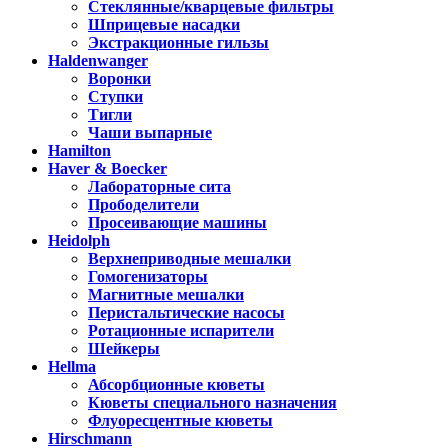
Стеклянные/кварцевые фильтры
Шприцевые насадки
Экстракционные гильзы
Haldenwanger
Воронки
Ступки
Тигли
Чаши выпарные
Hamilton
Haver & Boecker
Лабораторные сита
Прободелители
Просеивающие машины
Heidolph
Верхнеприводные мешалки
Гомогенизаторы
Магнитные мешалки
Перистальтические насосы
Ротационные испарители
Шейкеры
Hellma
Абсорбционные кюветы
Кюветы специального назначения
Флуоресцентные кюветы
Hirschmann