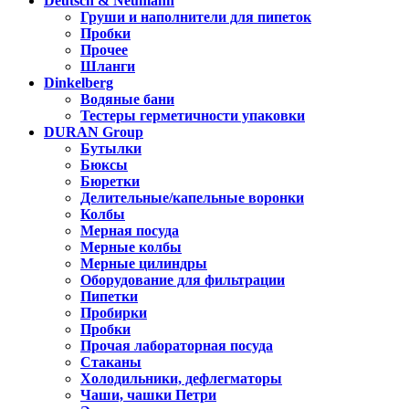
Deutsch & Neumann
Груши и наполнители для пипеток
Пробки
Прочее
Шланги
Dinkelberg
Водяные бани
Тестеры герметичности упаковки
DURAN Group
Бутылки
Бюксы
Бюретки
Делительные/капельные воронки
Колбы
Мерная посуда
Мерные колбы
Мерные цилиндры
Оборудование для фильтрации
Пипетки
Пробирки
Пробки
Прочая лабораторная посуда
Стаканы
Холодильники, дефлегматоры
Чаши, чашки Петри