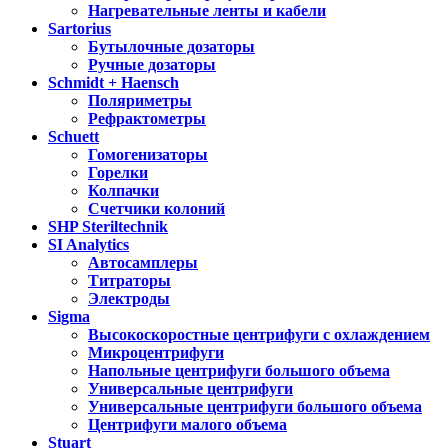
Нагревательные ленты и кабели
Sartorius
Бутылочные дозаторы
Ручные дозаторы
Schmidt + Haensch
Поляриметры
Рефрактометры
Schuett
Гомогенизаторы
Горелки
Колпачки
Счетчики колоний
SHP Steriltechnik
SI Analytics
Автосамплеры
Титраторы
Электроды
Sigma
Высокоскоростные центрифуги с охлаждением
Микроцентрифуги
Напольные центрифуги большого объема
Универсальные центрифуги
Универсальные центрифуги большого объема
Центрифуги малого объема
Stuart