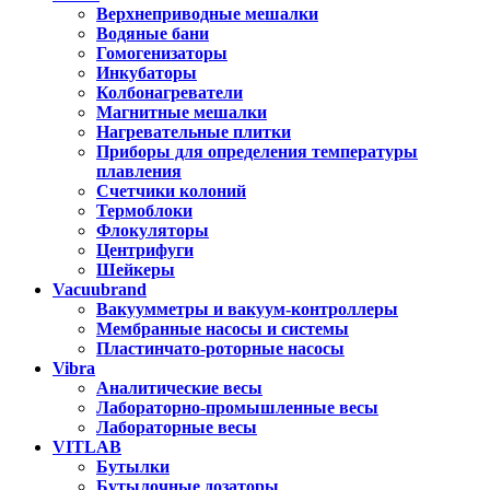
Верхнеприводные мешалки
Водяные бани
Гомогенизаторы
Инкубаторы
Колбонагреватели
Магнитные мешалки
Нагревательные плитки
Приборы для определения температуры
плавления
Счетчики колоний
Термоблоки
Флокуляторы
Центрифуги
Шейкеры
Vacuubrand
Вакуумметры и вакуум-контроллеры
Мембранные насосы и системы
Пластинчато-роторные насосы
Vibra
Аналитические весы
Лабораторно-промышленные весы
Лабораторные весы
VITLAB
Бутылки
Бутылочные дозаторы