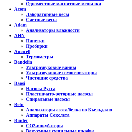
Одноместные магнитные мешалки
Acom
Лабораторные весы
Счетные весы
Adam
Анализаторы влажности
AHN
Пипетки
Пробирки
Amarell
Термометры
Bandelin
Ультразвуковые ванны
Ультразвуковые гомогенизаторы
Чистящие средства
Baosi
Насосы Рутса
Пластинчато-роторные насосы
Спиральные насосы
Behr
Анализаторы азота/белка по Кьельдалю
Аппараты Сокслета
Binder
CO2-инкубаторы
Вакуумные сушильные шкафы