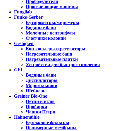
Прободелители
Просеивающие машины
Fungilab
Funke-Gerber
Бутирометры/жиромеры
Водяные бани
Молочные центрифуги
Счетчики колоний
Gestigkeit
Контроллеры и регуляторы
Нагревательные бани
Нагревательные плитки
Устройства для быстрого озоления
GFL
Водяные бани
Дистилляторы
Морозильники
Шейкеры
Greiner Bio-One
Петли и иглы
Пробирки
Чашки Петри
Hahnemühle
Бумажные фильтры
Полимерные мембраны