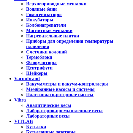
Верхнеприводные мешалки
Водяные бани
Гомогенизаторы
Инкубаторы
Колбонагреватели
Магнитные мешалки
Нагревательные плитки
Приборы для определения температуры
плавления
Счетчики колоний
Термоблоки
Флокуляторы
Центрифуги
Шейкеры
Vacuubrand
Вакуумметры и вакуум-контроллеры
Мембранные насосы и системы
Пластинчато-роторные насосы
Vibra
Аналитические весы
Лабораторно-промышленные весы
Лабораторные весы
VITLAB
Бутылки
Бутылочные дозаторы