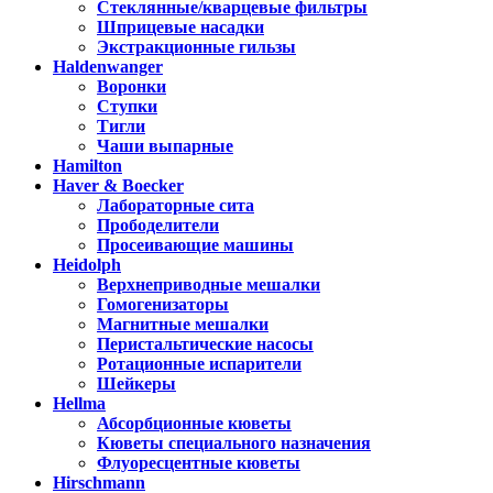
Стеклянные/кварцевые фильтры
Шприцевые насадки
Экстракционные гильзы
Haldenwanger
Воронки
Ступки
Тигли
Чаши выпарные
Hamilton
Haver & Boecker
Лабораторные сита
Прободелители
Просеивающие машины
Heidolph
Верхнеприводные мешалки
Гомогенизаторы
Магнитные мешалки
Перистальтические насосы
Ротационные испарители
Шейкеры
Hellma
Абсорбционные кюветы
Кюветы специального назначения
Флуоресцентные кюветы
Hirschmann