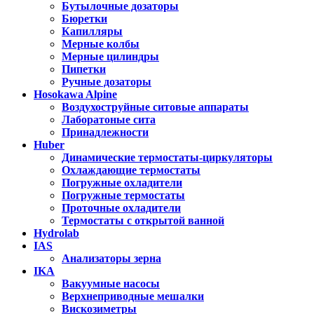
Бутылочные дозаторы
Бюретки
Капилляры
Мерные колбы
Мерные цилиндры
Пипетки
Ручные дозаторы
Hosokawa Alpine
Воздухоструйные ситовые аппараты
Лаборатоные сита
Принадлежности
Huber
Динамические термостаты-циркуляторы
Охлаждающие термостаты
Погружные охладители
Погружные термостаты
Проточные охладители
Термостаты с открытой ванной
Hydrolab
IAS
Анализаторы зерна
IKA
Вакуумные насосы
Верхнеприводные мешалки
Вискозиметры