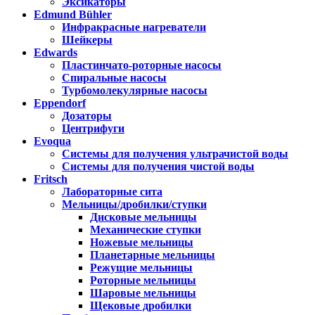
Эксикаторы
Edmund Bühler
Инфракрасные нагреватели
Шейкеры
Edwards
Пластинчато-роторные насосы
Спиральные насосы
Турбомолекулярные насосы
Eppendorf
Дозаторы
Центрифуги
Evoqua
Системы для получения ультрачистой воды
Системы для получения чистой воды
Fritsch
Лабораторные сита
Мельницы/дробилки/ступки
Дисковые мельницы
Механические ступки
Ножевые мельницы
Планетарные мельницы
Режущие мельницы
Роторные мельницы
Шаровые мельницы
Щековые дробилки