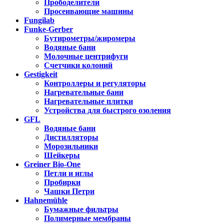
Прободелители
Просеивающие машины
Fungilab
Funke-Gerber
Бутирометры/жиромеры
Водяные бани
Молочные центрифуги
Счетчики колоний
Gestigkeit
Контроллеры и регуляторы
Нагревательные бани
Нагревательные плитки
Устройства для быстрого озоления
GFL
Водяные бани
Дистилляторы
Морозильники
Шейкеры
Greiner Bio-One
Петли и иглы
Пробирки
Чашки Петри
Hahnemühle
Бумажные фильтры
Полимерные мембраны