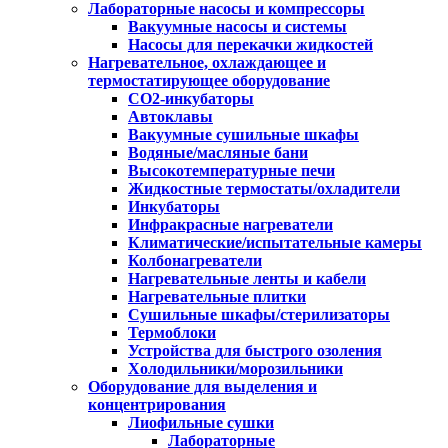
Лабораторные насосы и компрессоры
Вакуумные насосы и системы
Насосы для перекачки жидкостей
Нагревательное, охлаждающее и
термостатирующее оборудование
CO2-инкубаторы
Автоклавы
Вакуумные сушильные шкафы
Водяные/масляные бани
Высокотемпературные печи
Жидкостные термостаты/охладители
Инкубаторы
Инфракрасные нагреватели
Климатические/испытательные камеры
Колбонагреватели
Нагревательные ленты и кабели
Нагревательные плитки
Сушильные шкафы/стерилизаторы
Термоблоки
Устройства для быстрого озоления
Холодильники/морозильники
Оборудование для выделения и
концентрирования
Лиофильные сушки
Лабораторные