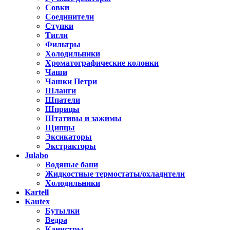
Совки
Соединители
Ступки
Тигли
Фильтры
Холодильники
Хроматографические колонки
Чаши
Чашки Петри
Шланги
Шпатели
Шприцы
Штативы и зажимы
Щипцы
Эксикаторы
Экстракторы
Julabo
Водяные бани
Жидкостные термостаты/охладители
Холодильники
Kartell
Kautex
Бутылки
Ведра
Канистры