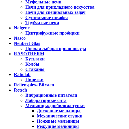
Муфельные печи
Печи для прикладного искусства
Печи для специальных задач
Сушильные шкафы
Трубчатые печи
Nalgene
Центрифужные пробирки
Nasco
Neubert-Glas
Прочая лабораторная посуда
RASOTHERM
Бутылки
Колбы
Стаканы
Ratiolab
Пипетки
Reitenspiess Bürsten
Retsch
Вибрационные питатели
Лабораторные сита
Мельницы/дробилки/ступки
Дисковые мельницы
Механические ступки
Ножевые мельницы
Режущие мельницы