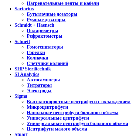
Нагревательные ленты и кабели
Sartorius
Бутылочные дозаторы
Ручные дозаторы
Schmidt + Haensch
Поляриметры
Рефрактометры
Schuett
Гомогенизаторы
Горелки
Колпачки
Счетчики колоний
SHP Steriltechnik
SI Analytics
Автосамплеры
Титраторы
Электроды
Sigma
Высокоскоростные центрифуги с охлаждением
Микроцентрифуги
Напольные центрифуги большого объема
Универсальные центрифуги
Универсальные центрифуги большого объема
Центрифуги малого объема
Stuart