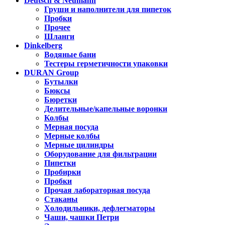
Deutsch & Neumann
Груши и наполнители для пипеток
Пробки
Прочее
Шланги
Dinkelberg
Водяные бани
Тестеры герметичности упаковки
DURAN Group
Бутылки
Бюксы
Бюретки
Делительные/капельные воронки
Колбы
Мерная посуда
Мерные колбы
Мерные цилиндры
Оборудование для фильтрации
Пипетки
Пробирки
Пробки
Прочая лабораторная посуда
Стаканы
Холодильники, дефлегматоры
Чаши, чашки Петри