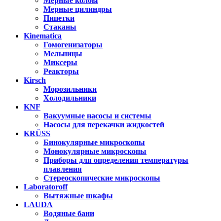
Мерные колбы
Мерные цилиндры
Пипетки
Стаканы
Kinematica
Гомогенизаторы
Мельницы
Миксеры
Реакторы
Kirsch
Морозильники
Холодильники
KNF
Вакуумные насосы и системы
Насосы для перекачки жидкостей
KRÜSS
Бинокулярные микроскопы
Монокулярные микроскопы
Приборы для определения температуры
плавления
Стереоскопические микроскопы
Laboratoroff
Вытяжные шкафы
LAUDA
Водяные бани