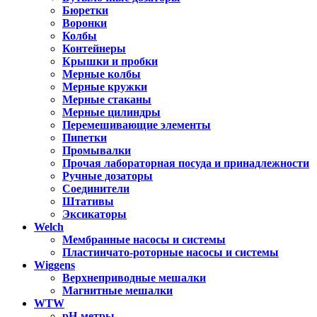
Бюретки
Воронки
Колбы
Контейнеры
Крышки и пробки
Мерные колбы
Мерные кружки
Мерные стаканы
Мерные цилиндры
Перемешивающие элементы
Пипетки
Промывалки
Прочая лабораторная посуда и принадлежности
Ручные дозаторы
Соединители
Штативы
Эксикаторы
Welch
Мембранные насосы и системы
Пластинчато-роторные насосы и системы
Wiggens
Верхнеприводные мешалки
Магнитные мешалки
WTW
pH-метры