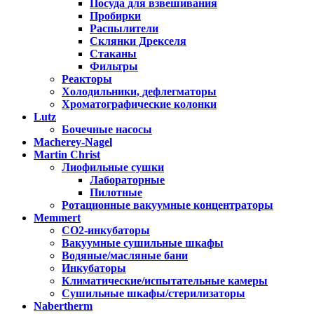
Посуда для взвешивания
Пробирки
Распылители
Склянки Дрекселя
Стаканы
Фильтры
Реакторы
Холодильники, дефлегматоры
Хроматографические колонки
Lutz
Бочечные насосы
Macherey-Nagel
Martin Christ
Лиофильные сушки
Лабораторные
Пилотные
Ротационные вакуумные концентраторы
Memmert
CO2-инкубаторы
Вакуумные сушильные шкафы
Водяные/масляные бани
Инкубаторы
Климатические/испытательные камеры
Сушильные шкафы/стерилизаторы
Nabertherm