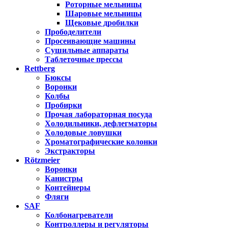
Роторные мельницы
Шаровые мельницы
Щековые дробилки
Прободелители
Просеивающие машины
Сушильные аппараты
Таблеточные прессы
Rettberg
Бюксы
Воронки
Колбы
Пробирки
Прочая лабораторная посуда
Холодильники, дефлегматоры
Холодовые ловушки
Хроматографические колонки
Экстракторы
Rötzmeier
Воронки
Канистры
Контейнеры
Фляги
SAF
Колбонагреватели
Контроллеры и регуляторы