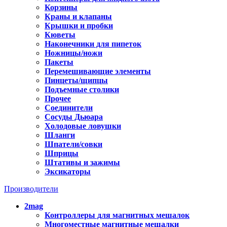
Корзины
Краны и клапаны
Крышки и пробки
Кюветы
Наконечники для пипеток
Ножницы/ножи
Пакеты
Перемешивающие элементы
Пинцеты/щипцы
Подъемные столики
Прочее
Соединители
Сосуды Дьюара
Холодовые ловушки
Шланги
Шпатели/совки
Шприцы
Штативы и зажимы
Эксикаторы
Производители
2mag
Контроллеры для магнитных мешалок
Многоместные магнитные мешалки