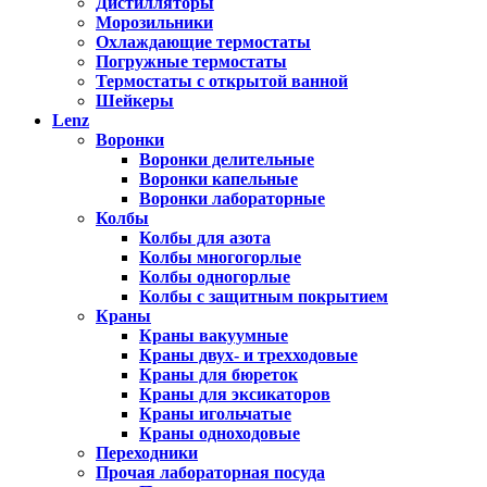
Дистилляторы
Морозильники
Охлаждающие термостаты
Погружные термостаты
Термостаты с открытой ванной
Шейкеры
Lenz
Воронки
Воронки делительные
Воронки капельные
Воронки лабораторные
Колбы
Колбы для азота
Колбы многогорлые
Колбы одногорлые
Колбы с защитным покрытием
Краны
Краны вакуумные
Краны двух- и трехходовые
Краны для бюреток
Краны для эксикаторов
Краны игольчатые
Краны одноходовые
Переходники
Прочая лабораторная посуда