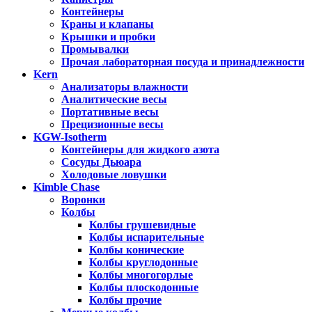
Контейнеры
Краны и клапаны
Крышки и пробки
Промывалки
Прочая лабораторная посуда и принадлежности
Kern
Анализаторы влажности
Аналитические весы
Портативные весы
Прецизионные весы
KGW-Isotherm
Контейнеры для жидкого азота
Сосуды Дьюара
Холодовые ловушки
Kimble Chase
Воронки
Колбы
Колбы грушевидные
Колбы испарительные
Колбы конические
Колбы круглодонные
Колбы многогорлые
Колбы плоскодонные
Колбы прочие