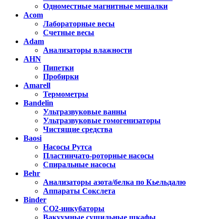
Одноместные магнитные мешалки
Acom
Лабораторные весы
Счетные весы
Adam
Анализаторы влажности
AHN
Пипетки
Пробирки
Amarell
Термометры
Bandelin
Ультразвуковые ванны
Ультразвуковые гомогенизаторы
Чистящие средства
Baosi
Насосы Рутса
Пластинчато-роторные насосы
Спиральные насосы
Behr
Анализаторы азота/белка по Кьельдалю
Аппараты Сокслета
Binder
CO2-инкубаторы
Вакуумные сушильные шкафы