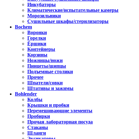
Инкубаторы
Климатические/испытательные камеры
Морозильники
Сушильные шкафы/стерилизаторы
Bochem
Воронки
Горелки
Ёршики
Контейнеры
Корзины
Ножницы/ножи
Пинцеты/щипцы
Подъемные столики
Прочее
Шпатели/совки
Штативы и зажимы
Bohlender
Колбы
Крышки и пробки
Перемешивающие элементы
Пробирки
Прочая лабораторная посуда
Стаканы
Шланги
Эксикаторы