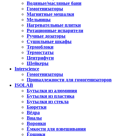
Водяные/масляные бани
Гомогенизаторы
Магнитные мешалки
Мельницы
Нагревательные плитки
Ротационные испарители
Ручные дозаторы
Сушильные шкафы
Термоблоки
Термостаты
Центрифуги
Шейкеры
Interscience
Гомогенизаторы
Принадлежности для гомогенизаторов
ISOLAB
Бутылки из алюминия
Бутылки из пластика
Бутылки из стекла
Бюретки
Вёдра
Виалы
Воронки
Ёмкости для взвешивания
Ёршики