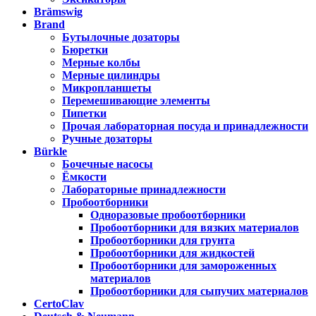
Brämswig
Brand
Бутылочные дозаторы
Бюретки
Мерные колбы
Мерные цилиндры
Микропланшеты
Перемешивающие элементы
Пипетки
Прочая лабораторная посуда и принадлежности
Ручные дозаторы
Bürkle
Бочечные насосы
Ёмкости
Лабораторные принадлежности
Пробоотборники
Одноразовые пробоотборники
Пробоотборники для вязких материалов
Пробоотборники для грунта
Пробоотборники для жидкостей
Пробоотборники для замороженных
материалов
Пробоотборники для сыпучих материалов
CertoClav