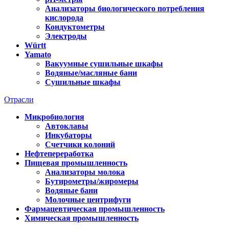
Анализаторы биологического потребления
кислорода
Кондуктометры
Электроды
Württ
Yamato
Вакуумные сушильные шкафы
Водяные/масляные бани
Сушильные шкафы
Отрасли
Микробиология
Автоклавы
Инкубаторы
Счетчики колоний
Нефтепереработка
Пищевая промышленность
Анализаторы молока
Бутирометры/жиромеры
Водяные бани
Молочные центрифуги
Фармацевтическая промышленность
Химическая промышленность