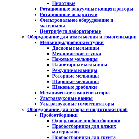
Пилотные
Ротационные вакуумные концентраторы
Ротационные испарители
Фильтровальное оборудование и
материалы
Центрифуги лабораторные
Оборудование для измельчения и гомогенизации
Мельницы/дробилки/ступки
Дисковые мельницы
Механические ступки
Ножевые мельницы
Планетарные мельницы
Режущие мельницы
Роторные мельницы
Шаровые мельницы
Щековые дробилки
Механические гомогенизаторы
Ультразвуковые ванны
Ультразвуковые гомогенизаторы
Оборудование для отбора и подготовки проб
Пробоотборники
Одноразовые пробоотборники
Пробоотборники для вязких
материалов
Пробоотборники для грунта