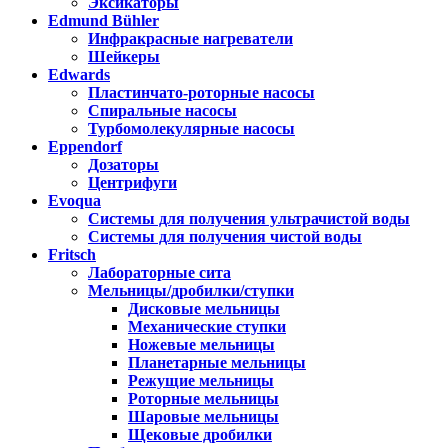
Эксикаторы
Edmund Bühler
Инфракрасные нагреватели
Шейкеры
Edwards
Пластинчато-роторные насосы
Спиральные насосы
Турбомолекулярные насосы
Eppendorf
Дозаторы
Центрифуги
Evoqua
Системы для получения ультрачистой воды
Системы для получения чистой воды
Fritsch
Лабораторные сита
Мельницы/дробилки/ступки
Дисковые мельницы
Механические ступки
Ножевые мельницы
Планетарные мельницы
Режущие мельницы
Роторные мельницы
Шаровые мельницы
Щековые дробилки