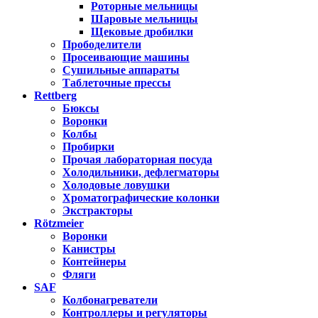
Роторные мельницы
Шаровые мельницы
Щековые дробилки
Прободелители
Просеивающие машины
Сушильные аппараты
Таблеточные прессы
Rettberg
Бюксы
Воронки
Колбы
Пробирки
Прочая лабораторная посуда
Холодильники, дефлегматоры
Холодовые ловушки
Хроматографические колонки
Экстракторы
Rötzmeier
Воронки
Канистры
Контейнеры
Фляги
SAF
Колбонагреватели
Контроллеры и регуляторы