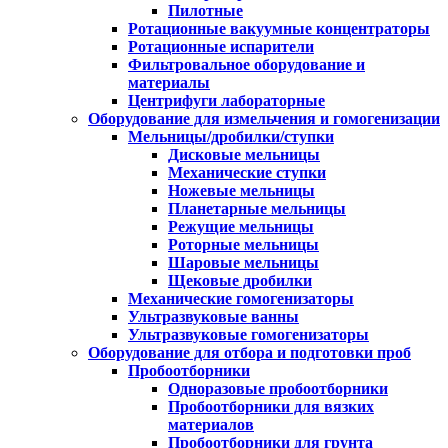
Пилотные
Ротационные вакуумные концентраторы
Ротационные испарители
Фильтровальное оборудование и
материалы
Центрифуги лабораторные
Оборудование для измельчения и гомогенизации
Мельницы/дробилки/ступки
Дисковые мельницы
Механические ступки
Ножевые мельницы
Планетарные мельницы
Режущие мельницы
Роторные мельницы
Шаровые мельницы
Щековые дробилки
Механические гомогенизаторы
Ультразвуковые ванны
Ультразвуковые гомогенизаторы
Оборудование для отбора и подготовки проб
Пробоотборники
Одноразовые пробоотборники
Пробоотборники для вязких
материалов
Пробоотборники для грунта