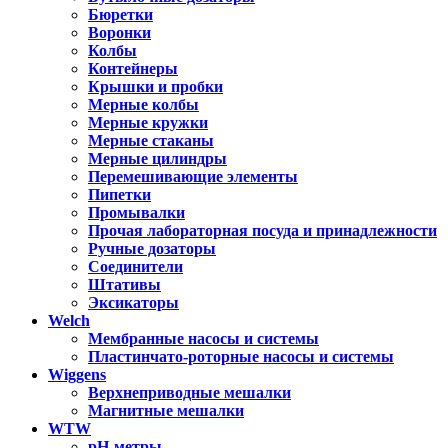
Бюретки
Воронки
Колбы
Контейнеры
Крышки и пробки
Мерные колбы
Мерные кружки
Мерные стаканы
Мерные цилиндры
Перемешивающие элементы
Пипетки
Промывалки
Прочая лабораторная посуда и принадлежности
Ручные дозаторы
Соединители
Штативы
Эксикаторы
Welch
Мембранные насосы и системы
Пластинчато-роторные насосы и системы
Wiggens
Верхнеприводные мешалки
Магнитные мешалки
WTW
pH-метры