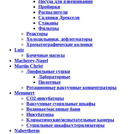
Посуда для взвешивания
Пробирки
Распылители
Склянки Дрекселя
Стаканы
Фильтры
Реакторы
Холодильники, дефлегматоры
Хроматографические колонки
Lutz
Бочечные насосы
Macherey-Nagel
Martin Christ
Лиофильные сушки
Лабораторные
Пилотные
Ротационные вакуумные концентраторы
Memmert
CO2-инкубаторы
Вакуумные сушильные шкафы
Водяные/масляные бани
Инкубаторы
Климатические/испытательные камеры
Сушильные шкафы/стерилизаторы
Nabertherm