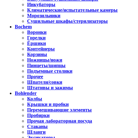
Инкубаторы
Климатические/испытательные камеры
Морозильники
Сушильные шкафы/стерилизаторы
Bochem
Воронки
Горелки
Ёршики
Контейнеры
Корзины
Ножницы/ножи
Пинцеты/щипцы
Подъемные столики
Прочее
Шпатели/совки
Штативы и зажимы
Bohlender
Колбы
Крышки и пробки
Перемешивающие элементы
Пробирки
Прочая лабораторная посуда
Стаканы
Шланги
Эксикаторы