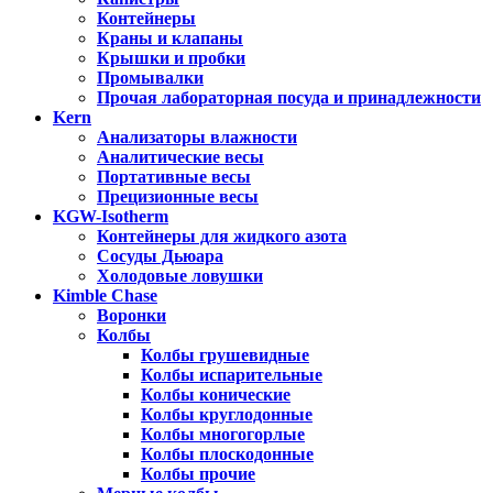
Контейнеры
Краны и клапаны
Крышки и пробки
Промывалки
Прочая лабораторная посуда и принадлежности
Kern
Анализаторы влажности
Аналитические весы
Портативные весы
Прецизионные весы
KGW-Isotherm
Контейнеры для жидкого азота
Сосуды Дьюара
Холодовые ловушки
Kimble Chase
Воронки
Колбы
Колбы грушевидные
Колбы испарительные
Колбы конические
Колбы круглодонные
Колбы многогорлые
Колбы плоскодонные
Колбы прочие