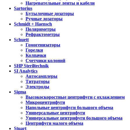
Нагревательные ленты и кабели
Sartorius
Бутылочные дозаторы
Ручные дозаторы
Schmidt + Haensch
Поляриметры
Рефрактометры
Schuett
Гомогенизаторы
Горелки
Колпачки
Счетчики колоний
SHP Steriltechnik
SI Analytics
Автосамплеры
Титраторы
Электроды
Sigma
Высокоскоростные центрифуги с охлаждением
Микроцентрифуги
Напольные центрифуги большого объема
Универсальные центрифуги
Универсальные центрифуги большого объема
Центрифуги малого объема
Stuart