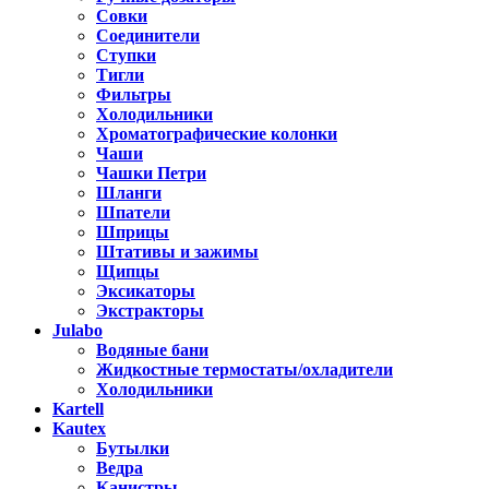
Совки
Соединители
Ступки
Тигли
Фильтры
Холодильники
Хроматографические колонки
Чаши
Чашки Петри
Шланги
Шпатели
Шприцы
Штативы и зажимы
Щипцы
Эксикаторы
Экстракторы
Julabo
Водяные бани
Жидкостные термостаты/охладители
Холодильники
Kartell
Kautex
Бутылки
Ведра
Канистры