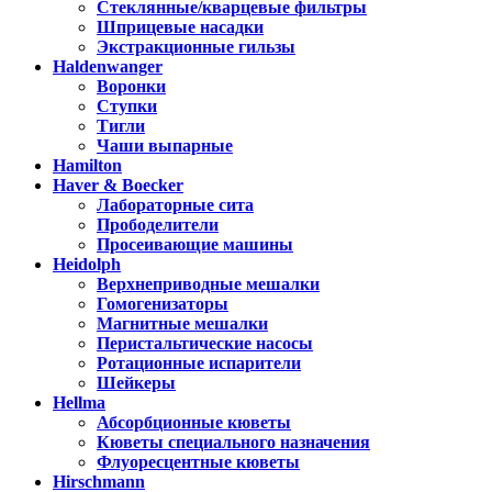
Стеклянные/кварцевые фильтры
Шприцевые насадки
Экстракционные гильзы
Haldenwanger
Воронки
Ступки
Тигли
Чаши выпарные
Hamilton
Haver & Boecker
Лабораторные сита
Прободелители
Просеивающие машины
Heidolph
Верхнеприводные мешалки
Гомогенизаторы
Магнитные мешалки
Перистальтические насосы
Ротационные испарители
Шейкеры
Hellma
Абсорбционные кюветы
Кюветы специального назначения
Флуоресцентные кюветы
Hirschmann