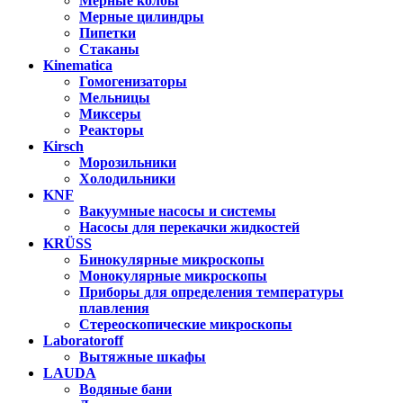
Мерные колбы
Мерные цилиндры
Пипетки
Стаканы
Kinematica
Гомогенизаторы
Мельницы
Миксеры
Реакторы
Kirsch
Морозильники
Холодильники
KNF
Вакуумные насосы и системы
Насосы для перекачки жидкостей
KRÜSS
Бинокулярные микроскопы
Монокулярные микроскопы
Приборы для определения температуры
плавления
Стереоскопические микроскопы
Laboratoroff
Вытяжные шкафы
LAUDA
Водяные бани