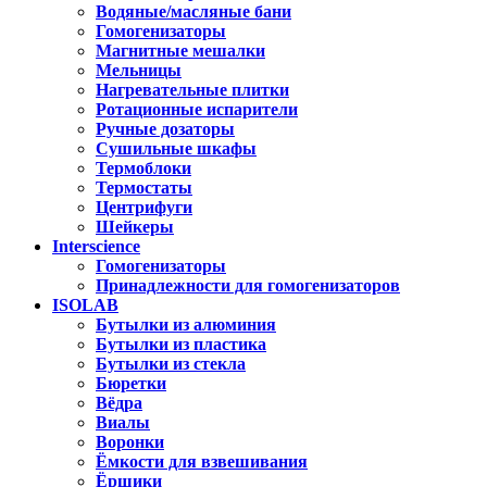
Водяные/масляные бани
Гомогенизаторы
Магнитные мешалки
Мельницы
Нагревательные плитки
Ротационные испарители
Ручные дозаторы
Сушильные шкафы
Термоблоки
Термостаты
Центрифуги
Шейкеры
Interscience
Гомогенизаторы
Принадлежности для гомогенизаторов
ISOLAB
Бутылки из алюминия
Бутылки из пластика
Бутылки из стекла
Бюретки
Вёдра
Виалы
Воронки
Ёмкости для взвешивания
Ёршики