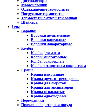
Дистилляторы
Морозильники
Охлаждающие термостаты
Погружные термостаты
Термостаты с открытой ванной
Шейкеры
Lenz
Воронки
Воронки делительные
Воронки капельные
Воронки лабораторные
Колбы
Колбы для азота
Колбы многогорлые
Колбы одногорлые
Колбы с защитным покрытием
Краны
Краны вакуумные
Краны двух- и трехходовые
Краны для бюреток
Краны для эксикаторов
Краны игольчатые
Краны одноходовые
Переходники
Прочая лабораторная посуда