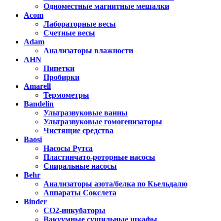
Одноместные магнитные мешалки
Acom
Лабораторные весы
Счетные весы
Adam
Анализаторы влажности
AHN
Пипетки
Пробирки
Amarell
Термометры
Bandelin
Ультразвуковые ванны
Ультразвуковые гомогенизаторы
Чистящие средства
Baosi
Насосы Рутса
Пластинчато-роторные насосы
Спиральные насосы
Behr
Анализаторы азота/белка по Кьельдалю
Аппараты Сокслета
Binder
CO2-инкубаторы
Вакуумные сушильные шкафы