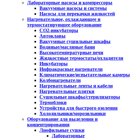
Лабораторные насосы и компрессоры
Вакуумные насосы и системы
Насосы для перекачки жидкостей
Нагревательное, охлаждающее и
термостатирующее оборудование
CO2-инкубаторы
Автоклавы
Вакуумные сушильные шкафы
Водяные/масляные бани
Высокотемпературные печи
Жидкостные термостаты/охладители
Инкубаторы
Инфракрасные нагреватели
Климатические/испытательные камеры
Колбонагреватели
Нагревательные ленты и кабели
Нагревательные плитки
Сушильные шкафы/стерилизаторы
Термоблоки
Устройства для быстрого озоления
Холодильники/морозильники
Оборудование для выделения и
концентрирования
Лиофильные сушки
Лабораторные