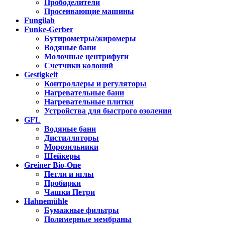
Прободелители
Просеивающие машины
Fungilab
Funke-Gerber
Бутирометры/жиромеры
Водяные бани
Молочные центрифуги
Счетчики колоний
Gestigkeit
Контроллеры и регуляторы
Нагревательные бани
Нагревательные плитки
Устройства для быстрого озоления
GFL
Водяные бани
Дистилляторы
Морозильники
Шейкеры
Greiner Bio-One
Петли и иглы
Пробирки
Чашки Петри
Hahnemühle
Бумажные фильтры
Полимерные мембраны