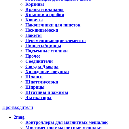
Корзины
Краны и клапаны
Крышки и пробки
Кюветы
Наконечники для пипеток
Ножницы/ножи
Пакеты
Перемешивающие элементы
Пинцеты/щипцы
Подъемные столики
Прочее
Соединители
Сосуды Дьюара
Холодовые ловушки
Шланги
Шпатели/совки
Шприцы
Штативы и зажимы
Эксикаторы
Производители
2mag
Контроллеры для магнитных мешалок
Многоместные магнитные мешалки