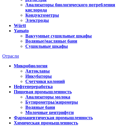
Анализаторы биологического потребления
кислорода
Кондуктометры
Электроды
Württ
Yamato
Вакуумные сушильные шкафы
Водяные/масляные бани
Сушильные шкафы
Отрасли
Микробиология
Автоклавы
Инкубаторы
Счетчики колоний
Нефтепереработка
Пищевая промышленность
Анализаторы молока
Бутирометры/жиромеры
Водяные бани
Молочные центрифуги
Фармацевтическая промышленность
Химическая промышленность