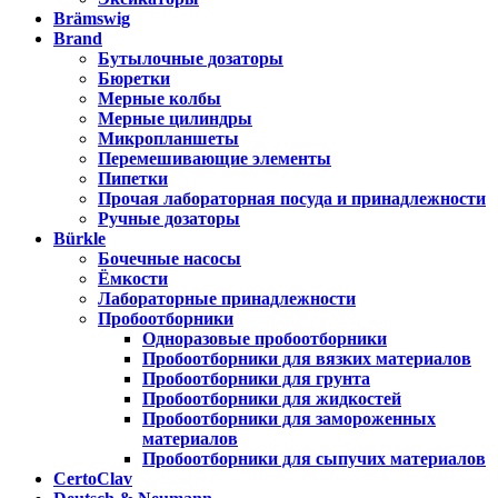
Brämswig
Brand
Бутылочные дозаторы
Бюретки
Мерные колбы
Мерные цилиндры
Микропланшеты
Перемешивающие элементы
Пипетки
Прочая лабораторная посуда и принадлежности
Ручные дозаторы
Bürkle
Бочечные насосы
Ёмкости
Лабораторные принадлежности
Пробоотборники
Одноразовые пробоотборники
Пробоотборники для вязких материалов
Пробоотборники для грунта
Пробоотборники для жидкостей
Пробоотборники для замороженных
материалов
Пробоотборники для сыпучих материалов
CertoClav