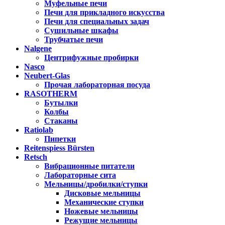
Муфельные печи
Печи для прикладного искусства
Печи для специальных задач
Сушильные шкафы
Трубчатые печи
Nalgene
Центрифужные пробирки
Nasco
Neubert-Glas
Прочая лабораторная посуда
RASOTHERM
Бутылки
Колбы
Стаканы
Ratiolab
Пипетки
Reitenspiess Bürsten
Retsch
Вибрационные питатели
Лабораторные сита
Мельницы/дробилки/ступки
Дисковые мельницы
Механические ступки
Ножевые мельницы
Режущие мельницы