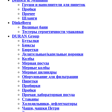
Deutsch & Neumann
Груши и наполнители для пипеток
Пробки
Прочее
Шланги
Dinkelberg
Водяные бани
Тестеры герметичности упаковки
DURAN Group
Бутылки
Бюксы
Бюретки
Делительные/капельные воронки
Колбы
Мерная посуда
Мерные колбы
Мерные цилиндры
Оборудование для фильтрации
Пипетки
Пробирки
Пробки
Прочая лабораторная посуда
Стаканы
Холодильники, дефлегматоры
Чаши, чашки Петри