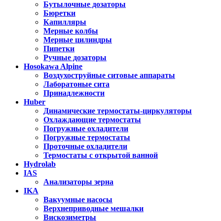
Бутылочные дозаторы
Бюретки
Капилляры
Мерные колбы
Мерные цилиндры
Пипетки
Ручные дозаторы
Hosokawa Alpine
Воздухоструйные ситовые аппараты
Лаборатоные сита
Принадлежности
Huber
Динамические термостаты-циркуляторы
Охлаждающие термостаты
Погружные охладители
Погружные термостаты
Проточные охладители
Термостаты с открытой ванной
Hydrolab
IAS
Анализаторы зерна
IKA
Вакуумные насосы
Верхнеприводные мешалки
Вискозиметры