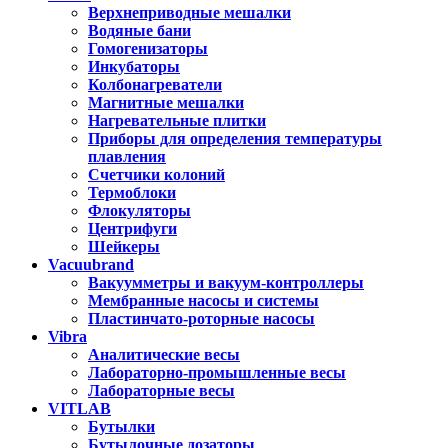
Верхнеприводные мешалки
Водяные бани
Гомогенизаторы
Инкубаторы
Колбонагреватели
Магнитные мешалки
Нагревательные плитки
Приборы для определения температуры
плавления
Счетчики колоний
Термоблоки
Флокуляторы
Центрифуги
Шейкеры
Vacuubrand
Вакуумметры и вакуум-контроллеры
Мембранные насосы и системы
Пластинчато-роторные насосы
Vibra
Аналитические весы
Лабораторно-промышленные весы
Лабораторные весы
VITLAB
Бутылки
Бутылочные дозаторы