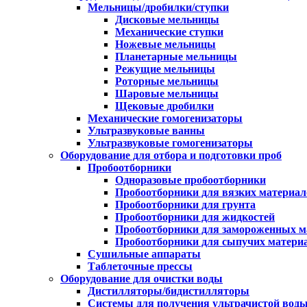
Мельницы/дробилки/ступки
Дисковые мельницы
Механические ступки
Ножевые мельницы
Планетарные мельницы
Режущие мельницы
Роторные мельницы
Шаровые мельницы
Щековые дробилки
Механические гомогенизаторы
Ультразвуковые ванны
Ультразвуковые гомогенизаторы
Оборудование для отбора и подготовки проб
Пробоотборники
Одноразовые пробоотборники
Пробоотборники для вязких материал
Пробоотборники для грунта
Пробоотборники для жидкостей
Пробоотборники для замороженных м
Пробоотборники для сыпучих матери
Сушильные аппараты
Таблеточные прессы
Оборудование для очистки воды
Дистилляторы/бидистилляторы
Системы для получения ультрачистой вод