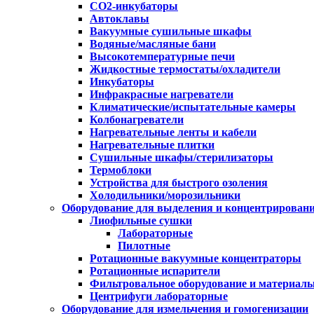
CO2-инкубаторы
Автоклавы
Вакуумные сушильные шкафы
Водяные/масляные бани
Высокотемпературные печи
Жидкостные термостаты/охладители
Инкубаторы
Инфракрасные нагреватели
Климатические/испытательные камеры
Колбонагреватели
Нагревательные ленты и кабели
Нагревательные плитки
Сушильные шкафы/стерилизаторы
Термоблоки
Устройства для быстрого озоления
Холодильники/морозильники
Оборудование для выделения и концентрирован
Лиофильные сушки
Лабораторные
Пилотные
Ротационные вакуумные концентраторы
Ротационные испарители
Фильтровальное оборудование и материал
Центрифуги лабораторные
Оборудование для измельчения и гомогенизации