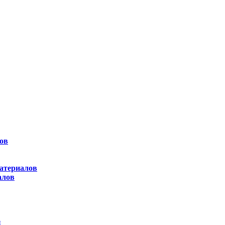
ов
атериалов
алов
ы