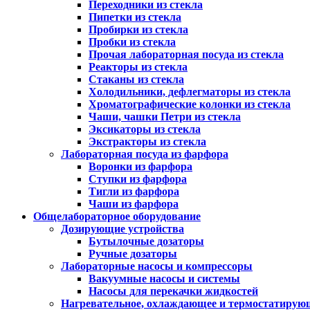
Переходники из стекла
Пипетки из стекла
Пробирки из стекла
Пробки из стекла
Прочая лабораторная посуда из стекла
Реакторы из стекла
Стаканы из стекла
Холодильники, дефлегматоры из стекла
Хроматографические колонки из стекла
Чаши, чашки Петри из стекла
Эксикаторы из стекла
Экстракторы из стекла
Лабораторная посуда из фарфора
Воронки из фарфора
Ступки из фарфора
Тигли из фарфора
Чаши из фарфора
Общелабораторное оборудование
Дозирующие устройства
Бутылочные дозаторы
Ручные дозаторы
Лабораторные насосы и компрессоры
Вакуумные насосы и системы
Насосы для перекачки жидкостей
Нагревательное, охлаждающее и термостатирую