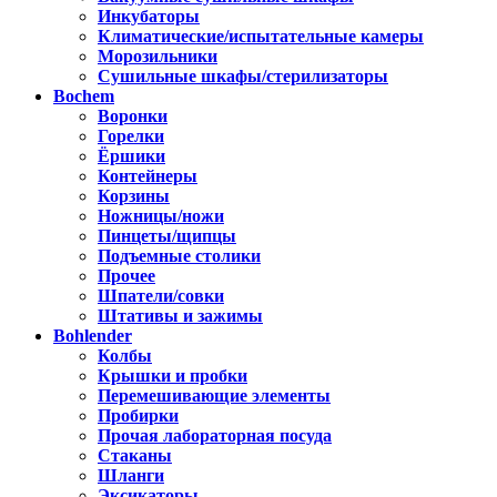
Инкубаторы
Климатические/испытательные камеры
Морозильники
Сушильные шкафы/стерилизаторы
Bochem
Воронки
Горелки
Ёршики
Контейнеры
Корзины
Ножницы/ножи
Пинцеты/щипцы
Подъемные столики
Прочее
Шпатели/совки
Штативы и зажимы
Bohlender
Колбы
Крышки и пробки
Перемешивающие элементы
Пробирки
Прочая лабораторная посуда
Стаканы
Шланги
Эксикаторы