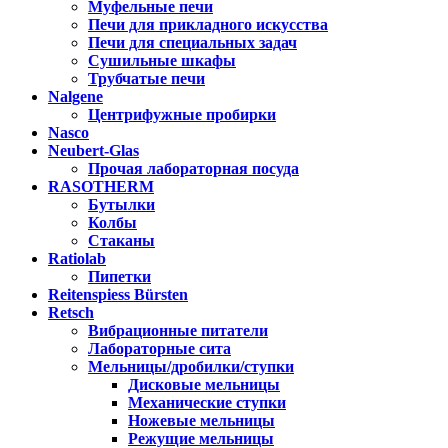
Муфельные печи
Печи для прикладного искусства
Печи для специальных задач
Сушильные шкафы
Трубчатые печи
Nalgene
Центрифужные пробирки
Nasco
Neubert-Glas
Прочая лабораторная посуда
RASOTHERM
Бутылки
Колбы
Стаканы
Ratiolab
Пипетки
Reitenspiess Bürsten
Retsch
Вибрационные питатели
Лабораторные сита
Мельницы/дробилки/ступки
Дисковые мельницы
Механические ступки
Ножевые мельницы
Режущие мельницы