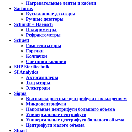
Нагревательные ленты и кабели
Sartorius
Бутылочные дозаторы
Ручные дозаторы
Schmidt + Haensch
Поляриметры
Рефрактометры
Schuett
Гомогенизаторы
Горелки
Колпачки
Счетчики колоний
SHP Steriltechnik
SI Analytics
Автосамплеры
Титраторы
Электроды
Sigma
Высокоскоростные центрифуги с охлаждением
Микроцентрифуги
Напольные центрифуги большого объема
Универсальные центрифуги
Универсальные центрифуги большого объема
Центрифуги малого объема
Stuart