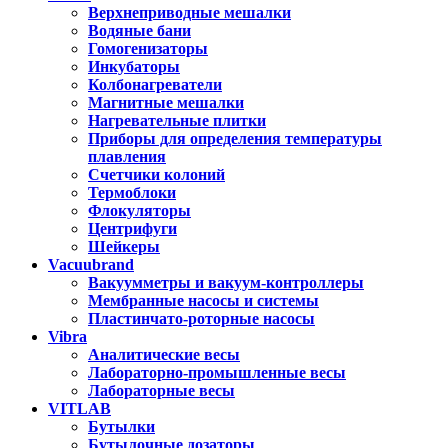
Верхнеприводные мешалки
Водяные бани
Гомогенизаторы
Инкубаторы
Колбонагреватели
Магнитные мешалки
Нагревательные плитки
Приборы для определения температуры
плавления
Счетчики колоний
Термоблоки
Флокуляторы
Центрифуги
Шейкеры
Vacuubrand
Вакуумметры и вакуум-контроллеры
Мембранные насосы и системы
Пластинчато-роторные насосы
Vibra
Аналитические весы
Лабораторно-промышленные весы
Лабораторные весы
VITLAB
Бутылки
Бутылочные дозаторы