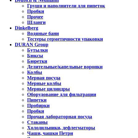
Deutsch & Neumann
Груши и наполнители для пипеток
Пробки
Прочее
Шланги
Dinkelberg
Водяные бани
Тестеры герметичности упаковки
DURAN Group
Бутылки
Бюксы
Бюретки
Делительные/капельные воронки
Колбы
Мерная посуда
Мерные колбы
Мерные цилиндры
Оборудование для фильтрации
Пипетки
Пробирки
Пробки
Прочая лабораторная посуда
Стаканы
Холодильники, дефлегматоры
Чаши, чашки Петри