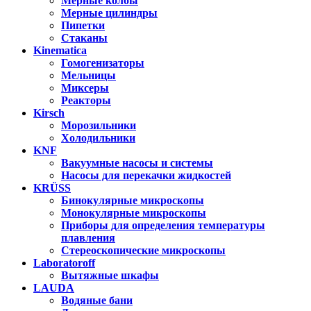
Мерные колбы
Мерные цилиндры
Пипетки
Стаканы
Kinematica
Гомогенизаторы
Мельницы
Миксеры
Реакторы
Kirsch
Морозильники
Холодильники
KNF
Вакуумные насосы и системы
Насосы для перекачки жидкостей
KRÜSS
Бинокулярные микроскопы
Монокулярные микроскопы
Приборы для определения температуры
плавления
Стереоскопические микроскопы
Laboratoroff
Вытяжные шкафы
LAUDA
Водяные бани