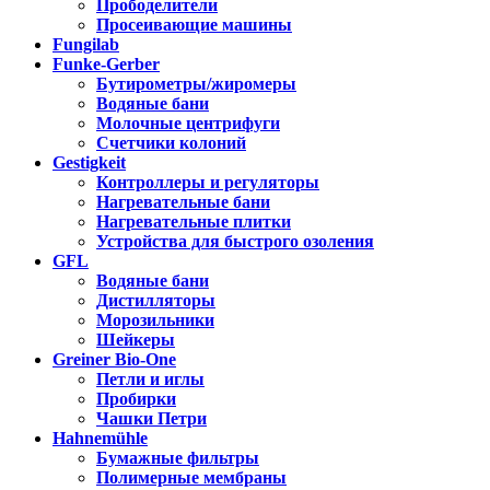
Прободелители
Просеивающие машины
Fungilab
Funke-Gerber
Бутирометры/жиромеры
Водяные бани
Молочные центрифуги
Счетчики колоний
Gestigkeit
Контроллеры и регуляторы
Нагревательные бани
Нагревательные плитки
Устройства для быстрого озоления
GFL
Водяные бани
Дистилляторы
Морозильники
Шейкеры
Greiner Bio-One
Петли и иглы
Пробирки
Чашки Петри
Hahnemühle
Бумажные фильтры
Полимерные мембраны