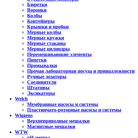
Бюретки
Воронки
Колбы
Контейнеры
Крышки и пробки
Мерные колбы
Мерные кружки
Мерные стаканы
Мерные цилиндры
Перемешивающие элементы
Пипетки
Промывалки
Прочая лабораторная посуда и принадлежности
Ручные дозаторы
Соединители
Штативы
Эксикаторы
Welch
Мембранные насосы и системы
Пластинчато-роторные насосы и системы
Wiggens
Верхнеприводные мешалки
Магнитные мешалки
WTW
pH-метры