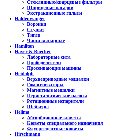
Стеклянные/кварцевые фильтры
Шприцевые насадки
Экстракционные гильзы
Haldenwanger
Воронки
Ступки
Тигли
Чаши выпарные
Hamilton
Haver & Boecker
Лабораторные сита
Прободелители
Просеивающие машины
Heidolph
Верхнеприводные мешалки
Гомогенизаторы
Магнитные мешалки
Перистальтические насосы
Ротационные испарители
Шейкеры
Hellma
Абсорбционные кюветы
Кюветы специального назначения
Флуоресцентные кюветы
Hirschmann