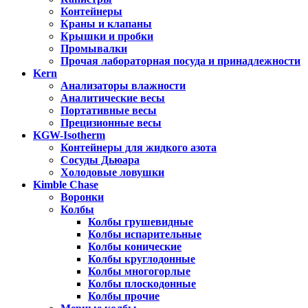
Контейнеры
Краны и клапаны
Крышки и пробки
Промывалки
Прочая лабораторная посуда и принадлежности
Kern
Анализаторы влажности
Аналитические весы
Портативные весы
Прецизионные весы
KGW-Isotherm
Контейнеры для жидкого азота
Сосуды Дьюара
Холодовые ловушки
Kimble Chase
Воронки
Колбы
Колбы грушевидные
Колбы испарительные
Колбы конические
Колбы круглодонные
Колбы многогорлые
Колбы плоскодонные
Колбы прочие