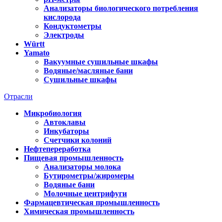
Анализаторы биологического потребления
кислорода
Кондуктометры
Электроды
Württ
Yamato
Вакуумные сушильные шкафы
Водяные/масляные бани
Сушильные шкафы
Отрасли
Микробиология
Автоклавы
Инкубаторы
Счетчики колоний
Нефтепереработка
Пищевая промышленность
Анализаторы молока
Бутирометры/жиромеры
Водяные бани
Молочные центрифуги
Фармацевтическая промышленность
Химическая промышленность