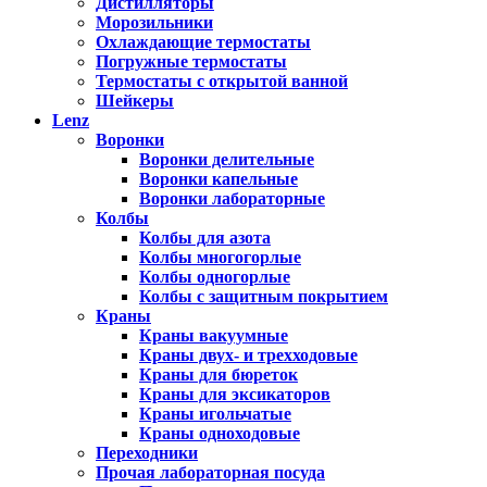
Дистилляторы
Морозильники
Охлаждающие термостаты
Погружные термостаты
Термостаты с открытой ванной
Шейкеры
Lenz
Воронки
Воронки делительные
Воронки капельные
Воронки лабораторные
Колбы
Колбы для азота
Колбы многогорлые
Колбы одногорлые
Колбы с защитным покрытием
Краны
Краны вакуумные
Краны двух- и трехходовые
Краны для бюреток
Краны для эксикаторов
Краны игольчатые
Краны одноходовые
Переходники
Прочая лабораторная посуда