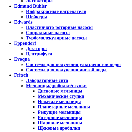
Эксикаторы
Edmund Bühler
Инфракрасные нагреватели
Шейкеры
Edwards
Пластинчато-роторные насосы
Спиральные насосы
Турбомолекулярные насосы
Eppendorf
Дозаторы
Центрифуги
Evoqua
Системы для получения ультрачистой воды
Системы для получения чистой воды
Fritsch
Лабораторные сита
Мельницы/дробилки/ступки
Дисковые мельницы
Механические ступки
Ножевые мельницы
Планетарные мельницы
Режущие мельницы
Роторные мельницы
Шаровые мельницы
Щековые дробилки