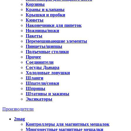
Корзины
Краны и клапаны
Крышки и пробки
Кюветы
Наконечники для пипеток
Ножницы/ножи
Пакеты
Перемешивающие элементы
Пинцеты/щипцы
Подъемные столики
Прочее
Соединители
Сосуды Дьюара
Холодовые ловушки
Шланги
Шпатели/совки
Шприцы
Штативы и зажимы
Эксикаторы
Производители
2mag
Контроллеры для магнитных мешалок
Многоместные магнитные мешалки