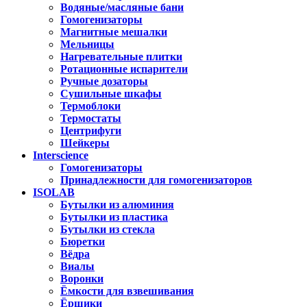
Водяные/масляные бани
Гомогенизаторы
Магнитные мешалки
Мельницы
Нагревательные плитки
Ротационные испарители
Ручные дозаторы
Сушильные шкафы
Термоблоки
Термостаты
Центрифуги
Шейкеры
Interscience
Гомогенизаторы
Принадлежности для гомогенизаторов
ISOLAB
Бутылки из алюминия
Бутылки из пластика
Бутылки из стекла
Бюретки
Вёдра
Виалы
Воронки
Ёмкости для взвешивания
Ёршики