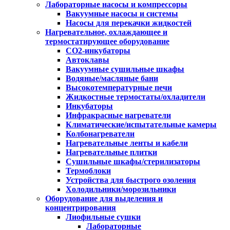
Лабораторные насосы и компрессоры
Вакуумные насосы и системы
Насосы для перекачки жидкостей
Нагревательное, охлаждающее и
термостатирующее оборудование
CO2-инкубаторы
Автоклавы
Вакуумные сушильные шкафы
Водяные/масляные бани
Высокотемпературные печи
Жидкостные термостаты/охладители
Инкубаторы
Инфракрасные нагреватели
Климатические/испытательные камеры
Колбонагреватели
Нагревательные ленты и кабели
Нагревательные плитки
Сушильные шкафы/стерилизаторы
Термоблоки
Устройства для быстрого озоления
Холодильники/морозильники
Оборудование для выделения и
концентрирования
Лиофильные сушки
Лабораторные