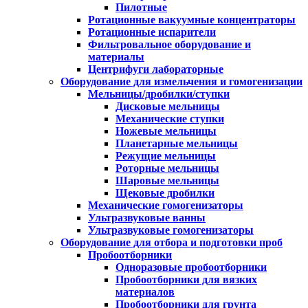
Пилотные
Ротационные вакуумные концентраторы
Ротационные испарители
Фильтровальное оборудование и
материалы
Центрифуги лабораторные
Оборудование для измельчения и гомогенизации
Мельницы/дробилки/ступки
Дисковые мельницы
Механические ступки
Ножевые мельницы
Планетарные мельницы
Режущие мельницы
Роторные мельницы
Шаровые мельницы
Щековые дробилки
Механические гомогенизаторы
Ультразвуковые ванны
Ультразвуковые гомогенизаторы
Оборудование для отбора и подготовки проб
Пробоотборники
Одноразовые пробоотборники
Пробоотборники для вязких
материалов
Пробоотборники для грунта