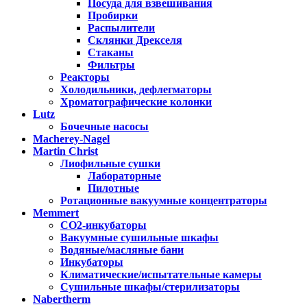
Посуда для взвешивания
Пробирки
Распылители
Склянки Дрекселя
Стаканы
Фильтры
Реакторы
Холодильники, дефлегматоры
Хроматографические колонки
Lutz
Бочечные насосы
Macherey-Nagel
Martin Christ
Лиофильные сушки
Лабораторные
Пилотные
Ротационные вакуумные концентраторы
Memmert
CO2-инкубаторы
Вакуумные сушильные шкафы
Водяные/масляные бани
Инкубаторы
Климатические/испытательные камеры
Сушильные шкафы/стерилизаторы
Nabertherm