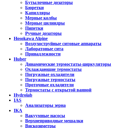
Бутылочные дозаторы
Бюретки
Капилляры
Мерные колбы
Мерные цилиндры
Пипетки
Ручные дозаторы
Hosokawa Alpine
Воздухоструйные ситовые аппараты
Лаборатоные сита
Принадлежности
Huber
Динамические термостаты-циркуляторы
Охлаждающие термостаты
Погружные охладители
Погружные термостаты
Проточные охладители
Термостаты с открытой ванной
Hydrolab
IAS
Анализаторы зерна
IKA
Вакуумные насосы
Верхнеприводные мешалки
Вискозиметры