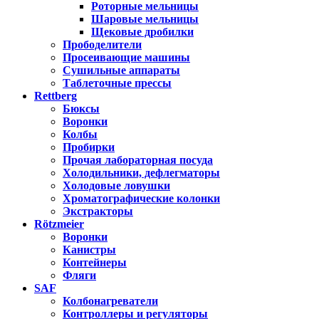
Роторные мельницы
Шаровые мельницы
Щековые дробилки
Прободелители
Просеивающие машины
Сушильные аппараты
Таблеточные прессы
Rettberg
Бюксы
Воронки
Колбы
Пробирки
Прочая лабораторная посуда
Холодильники, дефлегматоры
Холодовые ловушки
Хроматографические колонки
Экстракторы
Rötzmeier
Воронки
Канистры
Контейнеры
Фляги
SAF
Колбонагреватели
Контроллеры и регуляторы