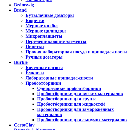
Brämswig
Brand
Бутылочные дозаторы
Бюретки
Мерные колбы
Мерные цилиндры
Микропланшеты
Перемешивающие элементы
Пипетки
Прочая лабораторная посуда и принадлежности
Ручные дозаторы
Bürkle
Бочечные насосы
Ёмкости
Лабораторные принадлежности
Пробоотборники
Одноразовые пробоотборники
Пробоотборники для вязких материалов
Пробоотборники для грунта
Пробоотборники для жидкостей
Пробоотборники для замороженных
материалов
Пробоотборники для сыпучих материалов
CertoClav