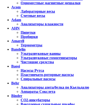
Одноместные магнитные мешалки
Acom
Лабораторные весы
Счетные весы
Adam
Анализаторы влажности
AHN
Пипетки
Пробирки
Amarell
Термометры
Bandelin
Ультразвуковые ванны
Ультразвуковые гомогенизаторы
Чистящие средства
Baosi
Насосы Рутса
Пластинчато-роторные насосы
Спиральные насосы
Behr
Анализаторы азота/белка по Кьельдалю
Аппараты Сокслета
Binder
CO2-инкубаторы
Вакуумные сушильные шкафы