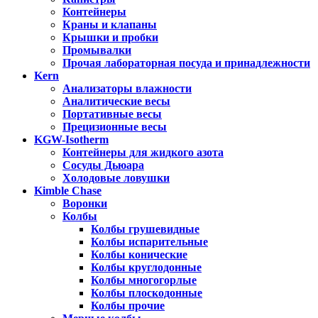
Контейнеры
Краны и клапаны
Крышки и пробки
Промывалки
Прочая лабораторная посуда и принадлежности
Kern
Анализаторы влажности
Аналитические весы
Портативные весы
Прецизионные весы
KGW-Isotherm
Контейнеры для жидкого азота
Сосуды Дьюара
Холодовые ловушки
Kimble Chase
Воронки
Колбы
Колбы грушевидные
Колбы испарительные
Колбы конические
Колбы круглодонные
Колбы многогорлые
Колбы плоскодонные
Колбы прочие