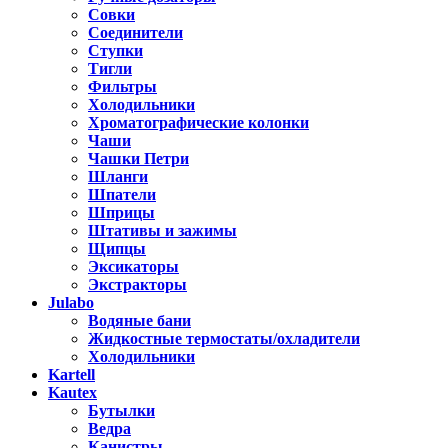
Совки
Соединители
Ступки
Тигли
Фильтры
Холодильники
Хроматографические колонки
Чаши
Чашки Петри
Шланги
Шпатели
Шприцы
Штативы и зажимы
Щипцы
Эксикаторы
Экстракторы
Julabo
Водяные бани
Жидкостные термостаты/охладители
Холодильники
Kartell
Kautex
Бутылки
Ведра
Канистры