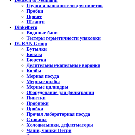
Deutsch & Neumann
Груши и наполнители для пипеток
Пробки
Прочее
Шланги
Dinkelberg
Водяные бани
Тестеры герметичности упаковки
DURAN Group
Бутылки
Бюксы
Бюретки
Делительные/капельные воронки
Колбы
Мерная посуда
Мерные колбы
Мерные цилиндры
Оборудование для фильтрации
Пипетки
Пробирки
Пробки
Прочая лабораторная посуда
Стаканы
Холодильники, дефлегматоры
Чаши, чашки Петри