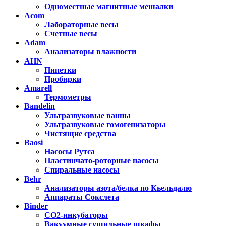
Одноместные магнитные мешалки
Acom
Лабораторные весы
Счетные весы
Adam
Анализаторы влажности
AHN
Пипетки
Пробирки
Amarell
Термометры
Bandelin
Ультразвуковые ванны
Ультразвуковые гомогенизаторы
Чистящие средства
Baosi
Насосы Рутса
Пластинчато-роторные насосы
Спиральные насосы
Behr
Анализаторы азота/белка по Кьельдалю
Аппараты Сокслета
Binder
CO2-инкубаторы
Вакуумные сушильные шкафы