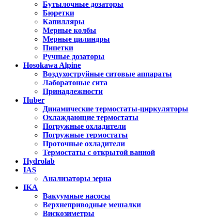
Бутылочные дозаторы
Бюретки
Капилляры
Мерные колбы
Мерные цилиндры
Пипетки
Ручные дозаторы
Hosokawa Alpine
Воздухоструйные ситовые аппараты
Лаборатоные сита
Принадлежности
Huber
Динамические термостаты-циркуляторы
Охлаждающие термостаты
Погружные охладители
Погружные термостаты
Проточные охладители
Термостаты с открытой ванной
Hydrolab
IAS
Анализаторы зерна
IKA
Вакуумные насосы
Верхнеприводные мешалки
Вискозиметры