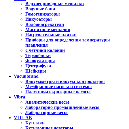
Верхнеприводные мешалки
Водяные бани
Гомогенизаторы
Инкубаторы
Колбонагреватели
Магнитные мешалки
Нагревательные плитки
Приборы для определения температуры
плавления
Счетчики колоний
Термоблоки
Флокуляторы
Центрифуги
Шейкеры
Vacuubrand
Вакуумметры и вакуум-контроллеры
Мембранные насосы и системы
Пластинчато-роторные насосы
Vibra
Аналитические весы
Лабораторно-промышленные весы
Лабораторные весы
VITLAB
Бутылки
Бутылочные дозаторы