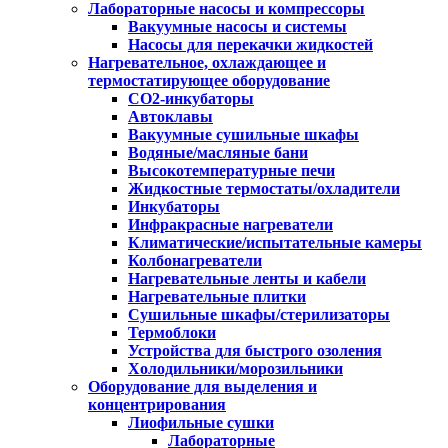
Лабораторные насосы и компрессоры
Вакуумные насосы и системы
Насосы для перекачки жидкостей
Нагревательное, охлаждающее и
термостатирующее оборудование
CO2-инкубаторы
Автоклавы
Вакуумные сушильные шкафы
Водяные/масляные бани
Высокотемпературные печи
Жидкостные термостаты/охладители
Инкубаторы
Инфракрасные нагреватели
Климатические/испытательные камеры
Колбонагреватели
Нагревательные ленты и кабели
Нагревательные плитки
Сушильные шкафы/стерилизаторы
Термоблоки
Устройства для быстрого озоления
Холодильники/морозильники
Оборудование для выделения и
концентрирования
Лиофильные сушки
Лабораторные