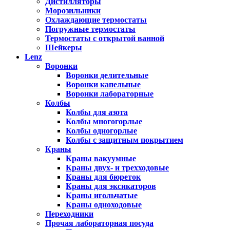
Дистилляторы
Морозильники
Охлаждающие термостаты
Погружные термостаты
Термостаты с открытой ванной
Шейкеры
Lenz
Воронки
Воронки делительные
Воронки капельные
Воронки лабораторные
Колбы
Колбы для азота
Колбы многогорлые
Колбы одногорлые
Колбы с защитным покрытием
Краны
Краны вакуумные
Краны двух- и трехходовые
Краны для бюреток
Краны для эксикаторов
Краны игольчатые
Краны одноходовые
Переходники
Прочая лабораторная посуда