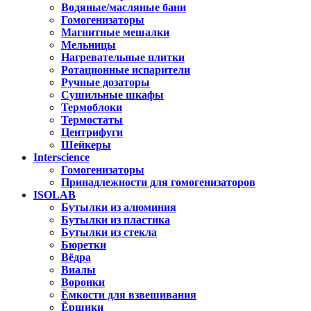
Водяные/масляные бани
Гомогенизаторы
Магнитные мешалки
Мельницы
Нагревательные плитки
Ротационные испарители
Ручные дозаторы
Сушильные шкафы
Термоблоки
Термостаты
Центрифуги
Шейкеры
Interscience
Гомогенизаторы
Принадлежности для гомогенизаторов
ISOLAB
Бутылки из алюминия
Бутылки из пластика
Бутылки из стекла
Бюретки
Вёдра
Виалы
Воронки
Ёмкости для взвешивания
Ёршики