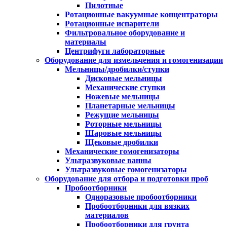
Пилотные
Ротационные вакуумные концентраторы
Ротационные испарители
Фильтровальное оборудование и
материалы
Центрифуги лабораторные
Оборудование для измельчения и гомогенизации
Мельницы/дробилки/ступки
Дисковые мельницы
Механические ступки
Ножевые мельницы
Планетарные мельницы
Режущие мельницы
Роторные мельницы
Шаровые мельницы
Щековые дробилки
Механические гомогенизаторы
Ультразвуковые ванны
Ультразвуковые гомогенизаторы
Оборудование для отбора и подготовки проб
Пробоотборники
Одноразовые пробоотборники
Пробоотборники для вязких
материалов
Пробоотборники для грунта