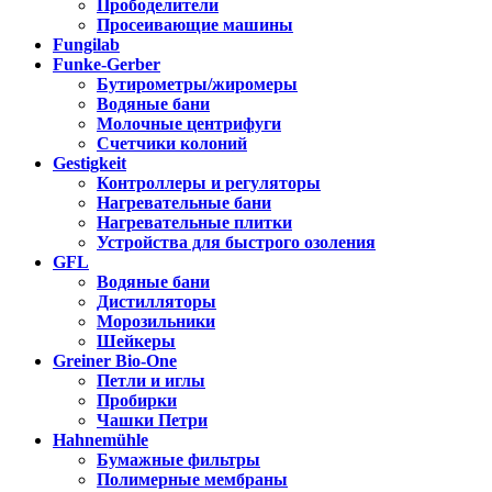
Прободелители
Просеивающие машины
Fungilab
Funke-Gerber
Бутирометры/жиромеры
Водяные бани
Молочные центрифуги
Счетчики колоний
Gestigkeit
Контроллеры и регуляторы
Нагревательные бани
Нагревательные плитки
Устройства для быстрого озоления
GFL
Водяные бани
Дистилляторы
Морозильники
Шейкеры
Greiner Bio-One
Петли и иглы
Пробирки
Чашки Петри
Hahnemühle
Бумажные фильтры
Полимерные мембраны