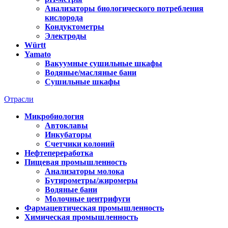
Анализаторы биологического потребления
кислорода
Кондуктометры
Электроды
Württ
Yamato
Вакуумные сушильные шкафы
Водяные/масляные бани
Сушильные шкафы
Отрасли
Микробиология
Автоклавы
Инкубаторы
Счетчики колоний
Нефтепереработка
Пищевая промышленность
Анализаторы молока
Бутирометры/жиромеры
Водяные бани
Молочные центрифуги
Фармацевтическая промышленность
Химическая промышленность