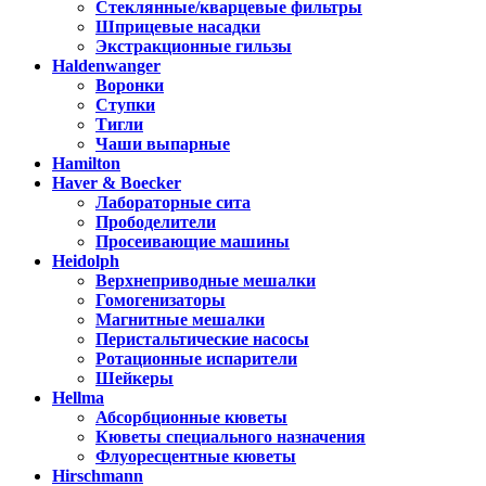
Стеклянные/кварцевые фильтры
Шприцевые насадки
Экстракционные гильзы
Haldenwanger
Воронки
Ступки
Тигли
Чаши выпарные
Hamilton
Haver & Boecker
Лабораторные сита
Прободелители
Просеивающие машины
Heidolph
Верхнеприводные мешалки
Гомогенизаторы
Магнитные мешалки
Перистальтические насосы
Ротационные испарители
Шейкеры
Hellma
Абсорбционные кюветы
Кюветы специального назначения
Флуоресцентные кюветы
Hirschmann