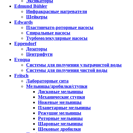
Эксикаторы
Edmund Bühler
Инфракрасные нагреватели
Шейкеры
Edwards
Пластинчато-роторные насосы
Спиральные насосы
Турбомолекулярные насосы
Eppendorf
Дозаторы
Центрифуги
Evoqua
Системы для получения ультрачистой воды
Системы для получения чистой воды
Fritsch
Лабораторные сита
Мельницы/дробилки/ступки
Дисковые мельницы
Механические ступки
Ножевые мельницы
Планетарные мельницы
Режущие мельницы
Роторные мельницы
Шаровые мельницы
Щековые дробилки