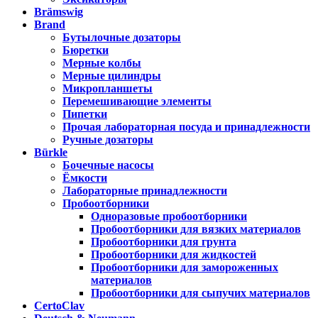
Brämswig
Brand
Бутылочные дозаторы
Бюретки
Мерные колбы
Мерные цилиндры
Микропланшеты
Перемешивающие элементы
Пипетки
Прочая лабораторная посуда и принадлежности
Ручные дозаторы
Bürkle
Бочечные насосы
Ёмкости
Лабораторные принадлежности
Пробоотборники
Одноразовые пробоотборники
Пробоотборники для вязких материалов
Пробоотборники для грунта
Пробоотборники для жидкостей
Пробоотборники для замороженных
материалов
Пробоотборники для сыпучих материалов
CertoClav