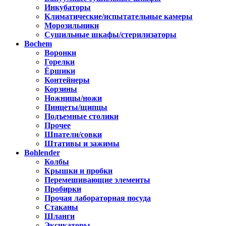
Инкубаторы
Климатические/испытательные камеры
Морозильники
Сушильные шкафы/стерилизаторы
Bochem
Воронки
Горелки
Ёршики
Контейнеры
Корзины
Ножницы/ножи
Пинцеты/щипцы
Подъемные столики
Прочее
Шпатели/совки
Штативы и зажимы
Bohlender
Колбы
Крышки и пробки
Перемешивающие элементы
Пробирки
Прочая лабораторная посуда
Стаканы
Шланги
Эксикаторы