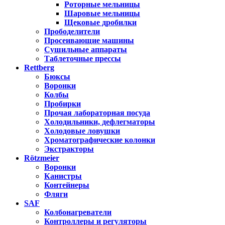
Роторные мельницы
Шаровые мельницы
Щековые дробилки
Прободелители
Просеивающие машины
Сушильные аппараты
Таблеточные прессы
Rettberg
Бюксы
Воронки
Колбы
Пробирки
Прочая лабораторная посуда
Холодильники, дефлегматоры
Холодовые ловушки
Хроматографические колонки
Экстракторы
Rötzmeier
Воронки
Канистры
Контейнеры
Фляги
SAF
Колбонагреватели
Контроллеры и регуляторы