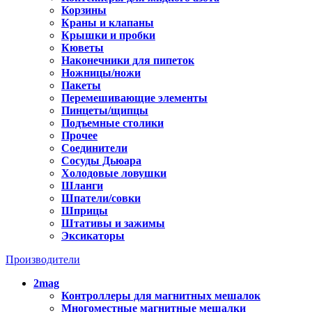
Корзины
Краны и клапаны
Крышки и пробки
Кюветы
Наконечники для пипеток
Ножницы/ножи
Пакеты
Перемешивающие элементы
Пинцеты/щипцы
Подъемные столики
Прочее
Соединители
Сосуды Дьюара
Холодовые ловушки
Шланги
Шпатели/совки
Шприцы
Штативы и зажимы
Эксикаторы
Производители
2mag
Контроллеры для магнитных мешалок
Многоместные магнитные мешалки