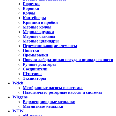
Бюретки
Воронки
Колбы
Контейнеры
Крышки и пробки
Мерные колбы
Мерные кружки
Мерные стаканы
Мерные цилиндры
Перемешивающие элементы
Пипетки
Промывалки
Прочая лабораторная посуда и принадлежности
Ручные дозаторы
Соединители
Штативы
Эксикаторы
Welch
Мембранные насосы и системы
Пластинчато-роторные насосы и системы
Wiggens
Верхнеприводные мешалки
Магнитные мешалки
WTW
pH-метры