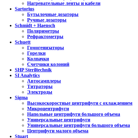
Нагревательные ленты и кабели
Sartorius
Бутылочные дозаторы
Ручные дозаторы
Schmidt + Haensch
Поляриметры
Рефрактометры
Schuett
Гомогенизаторы
Горелки
Колпачки
Счетчики колоний
SHP Steriltechnik
SI Analytics
Автосамплеры
Титраторы
Электроды
Sigma
Высокоскоростные центрифуги с охлаждением
Микроцентрифуги
Напольные центрифуги большого объема
Универсальные центрифуги
Универсальные центрифуги большого объема
Центрифуги малого объема
Stuart