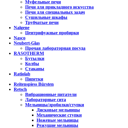
Муфельные печи
Печи для прикладного искусства
Печи для специальных задач
Сушильные шкафы
Трубчатые печи
Nalgene
Центрифужные пробирки
Nasco
Neubert-Glas
Прочая лабораторная посуда
RASOTHERM
Бутылки
Колбы
Стаканы
Ratiolab
Пипетки
Reitenspiess Bürsten
Retsch
Вибрационные питатели
Лабораторные сита
Мельницы/дробилки/ступки
Дисковые мельницы
Механические ступки
Ножевые мельницы
Режущие мельницы