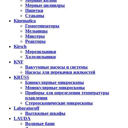
Мерные колбы
Мерные цилиндры
Пипетки
Стаканы
Kinematica
Гомогенизаторы
Мельницы
Миксеры
Реакторы
Kirsch
Морозильники
Холодильники
KNF
Вакуумные насосы и системы
Насосы для перекачки жидкостей
KRÜSS
Бинокулярные микроскопы
Монокулярные микроскопы
Приборы для определения температуры
плавления
Стереоскопические микроскопы
Laboratoroff
Вытяжные шкафы
LAUDA
Водяные бани