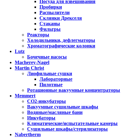
Посуда для взвешивания
Пробирки
Распылители
Склянки Дрекселя
Стаканы
Фильтры
Реакторы
Холодильники, дефлегматоры
Хроматографические колонки
Lutz
Бочечные насосы
Macherey-Nagel
Martin Christ
Лиофильные сушки
Лабораторные
Пилотные
Ротационные вакуумные концентраторы
Memmert
CO2-инкубаторы
Вакуумные сушильные шкафы
Водяные/масляные бани
Инкубаторы
Климатические/испытательные камеры
Сушильные шкафы/стерилизаторы
Nabertherm