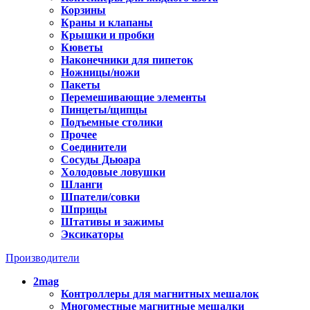
Корзины
Краны и клапаны
Крышки и пробки
Кюветы
Наконечники для пипеток
Ножницы/ножи
Пакеты
Перемешивающие элементы
Пинцеты/щипцы
Подъемные столики
Прочее
Соединители
Сосуды Дьюара
Холодовые ловушки
Шланги
Шпатели/совки
Шприцы
Штативы и зажимы
Эксикаторы
Производители
2mag
Контроллеры для магнитных мешалок
Многоместные магнитные мешалки