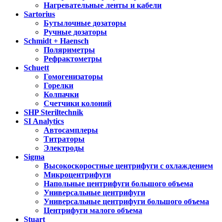
Нагревательные ленты и кабели
Sartorius
Бутылочные дозаторы
Ручные дозаторы
Schmidt + Haensch
Поляриметры
Рефрактометры
Schuett
Гомогенизаторы
Горелки
Колпачки
Счетчики колоний
SHP Steriltechnik
SI Analytics
Автосамплеры
Титраторы
Электроды
Sigma
Высокоскоростные центрифуги с охлаждением
Микроцентрифуги
Напольные центрифуги большого объема
Универсальные центрифуги
Универсальные центрифуги большого объема
Центрифуги малого объема
Stuart