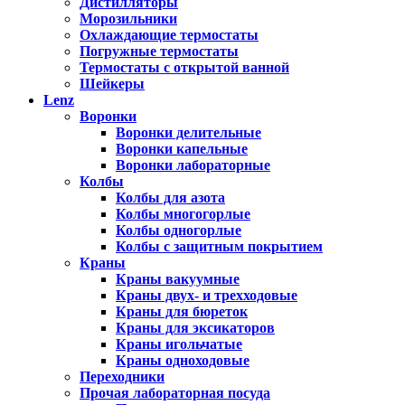
Дистилляторы
Морозильники
Охлаждающие термостаты
Погружные термостаты
Термостаты с открытой ванной
Шейкеры
Lenz
Воронки
Воронки делительные
Воронки капельные
Воронки лабораторные
Колбы
Колбы для азота
Колбы многогорлые
Колбы одногорлые
Колбы с защитным покрытием
Краны
Краны вакуумные
Краны двух- и трехходовые
Краны для бюреток
Краны для эксикаторов
Краны игольчатые
Краны одноходовые
Переходники
Прочая лабораторная посуда