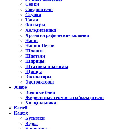
Совки
Соединители
Ступки
Тигли
Фильтры
Холодильники
Хроматографические колонки
Чаши
Чашки Петри
Шланги
Шпатели
Шприцы
Штативы и зажимы
Щипцы
Эксикаторы
Экстракторы
Julabo
Водяные бани
Жидкостные термостаты/охладители
Холодильники
Kartell
Kautex
Бутылки
Ведра
Канистры