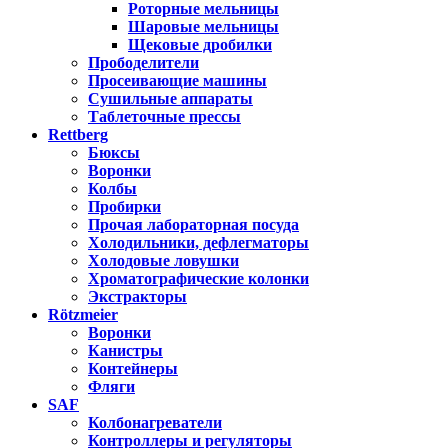
Роторные мельницы
Шаровые мельницы
Щековые дробилки
Прободелители
Просеивающие машины
Сушильные аппараты
Таблеточные прессы
Rettberg
Бюксы
Воронки
Колбы
Пробирки
Прочая лабораторная посуда
Холодильники, дефлегматоры
Холодовые ловушки
Хроматографические колонки
Экстракторы
Rötzmeier
Воронки
Канистры
Контейнеры
Фляги
SAF
Колбонагреватели
Контроллеры и регуляторы