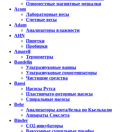
Одноместные магнитные мешалки
Acom
Лабораторные весы
Счетные весы
Adam
Анализаторы влажности
AHN
Пипетки
Пробирки
Amarell
Термометры
Bandelin
Ультразвуковые ванны
Ультразвуковые гомогенизаторы
Чистящие средства
Baosi
Насосы Рутса
Пластинчато-роторные насосы
Спиральные насосы
Behr
Анализаторы азота/белка по Кьельдалю
Аппараты Сокслета
Binder
CO2-инкубаторы
Вакуумные сушильные шкафы