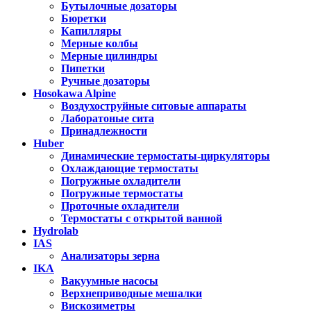
Бутылочные дозаторы
Бюретки
Капилляры
Мерные колбы
Мерные цилиндры
Пипетки
Ручные дозаторы
Hosokawa Alpine
Воздухоструйные ситовые аппараты
Лаборатоные сита
Принадлежности
Huber
Динамические термостаты-циркуляторы
Охлаждающие термостаты
Погружные охладители
Погружные термостаты
Проточные охладители
Термостаты с открытой ванной
Hydrolab
IAS
Анализаторы зерна
IKA
Вакуумные насосы
Верхнеприводные мешалки
Вискозиметры