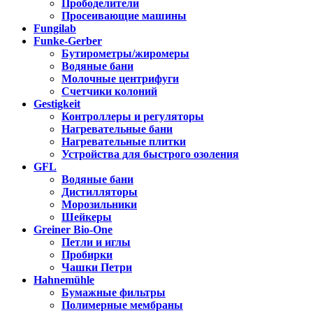
Прободелители
Просеивающие машины
Fungilab
Funke-Gerber
Бутирометры/жиромеры
Водяные бани
Молочные центрифуги
Счетчики колоний
Gestigkeit
Контроллеры и регуляторы
Нагревательные бани
Нагревательные плитки
Устройства для быстрого озоления
GFL
Водяные бани
Дистилляторы
Морозильники
Шейкеры
Greiner Bio-One
Петли и иглы
Пробирки
Чашки Петри
Hahnemühle
Бумажные фильтры
Полимерные мембраны