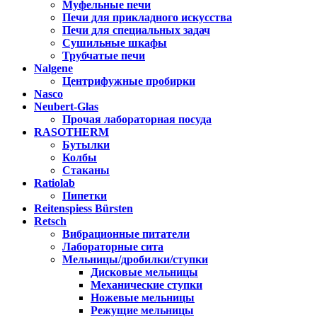
Муфельные печи
Печи для прикладного искусства
Печи для специальных задач
Сушильные шкафы
Трубчатые печи
Nalgene
Центрифужные пробирки
Nasco
Neubert-Glas
Прочая лабораторная посуда
RASOTHERM
Бутылки
Колбы
Стаканы
Ratiolab
Пипетки
Reitenspiess Bürsten
Retsch
Вибрационные питатели
Лабораторные сита
Мельницы/дробилки/ступки
Дисковые мельницы
Механические ступки
Ножевые мельницы
Режущие мельницы