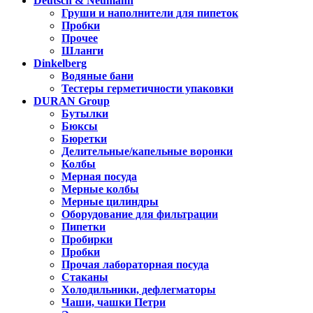
Deutsch & Neumann
Груши и наполнители для пипеток
Пробки
Прочее
Шланги
Dinkelberg
Водяные бани
Тестеры герметичности упаковки
DURAN Group
Бутылки
Бюксы
Бюретки
Делительные/капельные воронки
Колбы
Мерная посуда
Мерные колбы
Мерные цилиндры
Оборудование для фильтрации
Пипетки
Пробирки
Пробки
Прочая лабораторная посуда
Стаканы
Холодильники, дефлегматоры
Чаши, чашки Петри