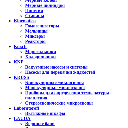
Мерные колбы
Мерные цилиндры
Пипетки
Стаканы
Kinematica
Гомогенизаторы
Мельницы
Миксеры
Реакторы
Kirsch
Морозильники
Холодильники
KNF
Вакуумные насосы и системы
Насосы для перекачки жидкостей
KRÜSS
Бинокулярные микроскопы
Монокулярные микроскопы
Приборы для определения температуры
плавления
Стереоскопические микроскопы
Laboratoroff
Вытяжные шкафы
LAUDA
Водяные бани