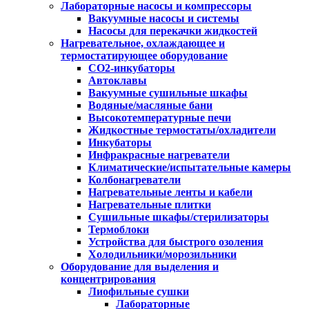
Лабораторные насосы и компрессоры
Вакуумные насосы и системы
Насосы для перекачки жидкостей
Нагревательное, охлаждающее и
термостатирующее оборудование
CO2-инкубаторы
Автоклавы
Вакуумные сушильные шкафы
Водяные/масляные бани
Высокотемпературные печи
Жидкостные термостаты/охладители
Инкубаторы
Инфракрасные нагреватели
Климатические/испытательные камеры
Колбонагреватели
Нагревательные ленты и кабели
Нагревательные плитки
Сушильные шкафы/стерилизаторы
Термоблоки
Устройства для быстрого озоления
Холодильники/морозильники
Оборудование для выделения и
концентрирования
Лиофильные сушки
Лабораторные