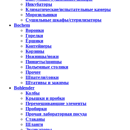
Инкубаторы
Климатические/испытательные камеры
Морозильники
Сушильные шкафы/стерилизаторы
Bochem
Воронки
Горелки
Ёршики
Контейнеры
Корзины
Ножницы/ножи
Пинцеты/щипцы
Подъемные столики
Прочее
Шпатели/совки
Штативы и зажимы
Bohlender
Колбы
Крышки и пробки
Перемешивающие элементы
Пробирки
Прочая лабораторная посуда
Стаканы
Шланги
Эксикаторы