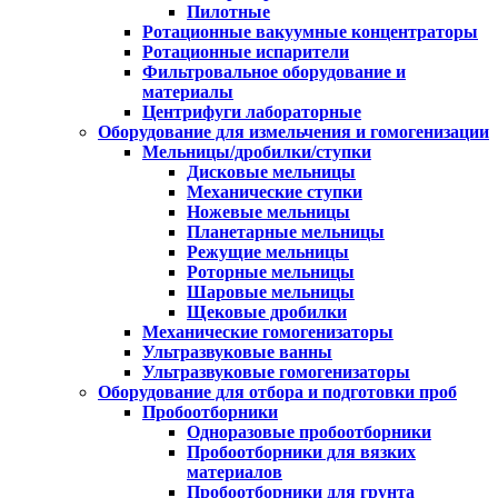
Пилотные
Ротационные вакуумные концентраторы
Ротационные испарители
Фильтровальное оборудование и
материалы
Центрифуги лабораторные
Оборудование для измельчения и гомогенизации
Мельницы/дробилки/ступки
Дисковые мельницы
Механические ступки
Ножевые мельницы
Планетарные мельницы
Режущие мельницы
Роторные мельницы
Шаровые мельницы
Щековые дробилки
Механические гомогенизаторы
Ультразвуковые ванны
Ультразвуковые гомогенизаторы
Оборудование для отбора и подготовки проб
Пробоотборники
Одноразовые пробоотборники
Пробоотборники для вязких
материалов
Пробоотборники для грунта