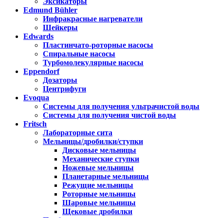
Эксикаторы
Edmund Bühler
Инфракрасные нагреватели
Шейкеры
Edwards
Пластинчато-роторные насосы
Спиральные насосы
Турбомолекулярные насосы
Eppendorf
Дозаторы
Центрифуги
Evoqua
Системы для получения ультрачистой воды
Системы для получения чистой воды
Fritsch
Лабораторные сита
Мельницы/дробилки/ступки
Дисковые мельницы
Механические ступки
Ножевые мельницы
Планетарные мельницы
Режущие мельницы
Роторные мельницы
Шаровые мельницы
Щековые дробилки