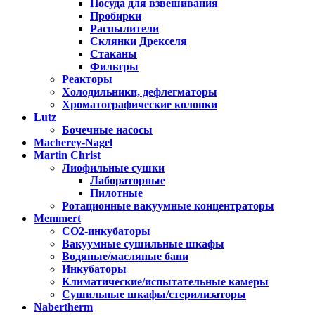
Посуда для взвешивания
Пробирки
Распылители
Склянки Дрекселя
Стаканы
Фильтры
Реакторы
Холодильники, дефлегматоры
Хроматографические колонки
Lutz
Бочечные насосы
Macherey-Nagel
Martin Christ
Лиофильные сушки
Лабораторные
Пилотные
Ротационные вакуумные концентраторы
Memmert
CO2-инкубаторы
Вакуумные сушильные шкафы
Водяные/масляные бани
Инкубаторы
Климатические/испытательные камеры
Сушильные шкафы/стерилизаторы
Nabertherm