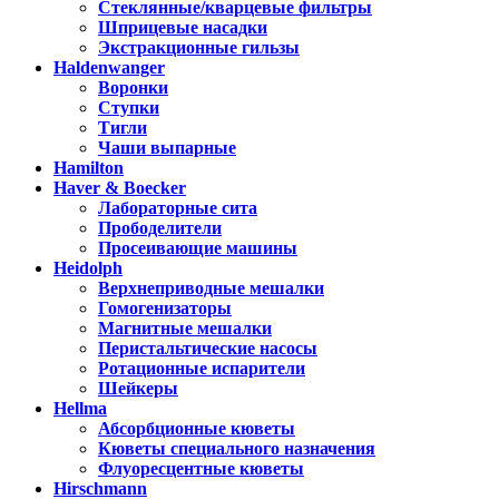
Стеклянные/кварцевые фильтры
Шприцевые насадки
Экстракционные гильзы
Haldenwanger
Воронки
Ступки
Тигли
Чаши выпарные
Hamilton
Haver & Boecker
Лабораторные сита
Прободелители
Просеивающие машины
Heidolph
Верхнеприводные мешалки
Гомогенизаторы
Магнитные мешалки
Перистальтические насосы
Ротационные испарители
Шейкеры
Hellma
Абсорбционные кюветы
Кюветы специального назначения
Флуоресцентные кюветы
Hirschmann