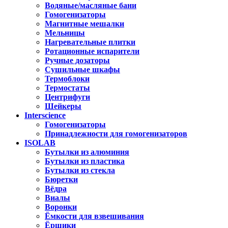
Водяные/масляные бани
Гомогенизаторы
Магнитные мешалки
Мельницы
Нагревательные плитки
Ротационные испарители
Ручные дозаторы
Сушильные шкафы
Термоблоки
Термостаты
Центрифуги
Шейкеры
Interscience
Гомогенизаторы
Принадлежности для гомогенизаторов
ISOLAB
Бутылки из алюминия
Бутылки из пластика
Бутылки из стекла
Бюретки
Вёдра
Виалы
Воронки
Ёмкости для взвешивания
Ёршики