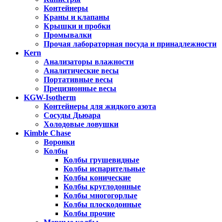
Контейнеры
Краны и клапаны
Крышки и пробки
Промывалки
Прочая лабораторная посуда и принадлежности
Kern
Анализаторы влажности
Аналитические весы
Портативные весы
Прецизионные весы
KGW-Isotherm
Контейнеры для жидкого азота
Сосуды Дьюара
Холодовые ловушки
Kimble Chase
Воронки
Колбы
Колбы грушевидные
Колбы испарительные
Колбы конические
Колбы круглодонные
Колбы многогорлые
Колбы плоскодонные
Колбы прочие