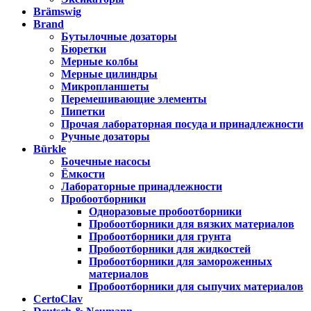
Brämswig
Brand
Бутылочные дозаторы
Бюретки
Мерные колбы
Мерные цилиндры
Микропланшеты
Перемешивающие элементы
Пипетки
Прочая лабораторная посуда и принадлежности
Ручные дозаторы
Bürkle
Бочечные насосы
Ёмкости
Лабораторные принадлежности
Пробоотборники
Одноразовые пробоотборники
Пробоотборники для вязких материалов
Пробоотборники для грунта
Пробоотборники для жидкостей
Пробоотборники для замороженных
материалов
Пробоотборники для сыпучих материалов
CertoClav