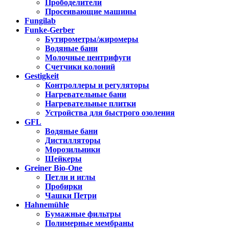
Прободелители
Просеивающие машины
Fungilab
Funke-Gerber
Бутирометры/жиромеры
Водяные бани
Молочные центрифуги
Счетчики колоний
Gestigkeit
Контроллеры и регуляторы
Нагревательные бани
Нагревательные плитки
Устройства для быстрого озоления
GFL
Водяные бани
Дистилляторы
Морозильники
Шейкеры
Greiner Bio-One
Петли и иглы
Пробирки
Чашки Петри
Hahnemühle
Бумажные фильтры
Полимерные мембраны