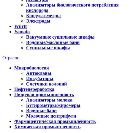
Анализаторы биологического потребления
кислорода
Кондуктометры
Электроды
Württ
Yamato
Вакуумные сушильные шкафы
Водяные/масляные бани
Сушильные шкафы
Отрасли
Микробиология
Автоклавы
Инкубаторы
Счетчики колоний
Нефтепереработка
Пищевая промышленность
Анализаторы молока
Бутирометры/жиромеры
Водяные бани
Молочные центрифуги
Фармацевтическая промышленность
Химическая промышленность