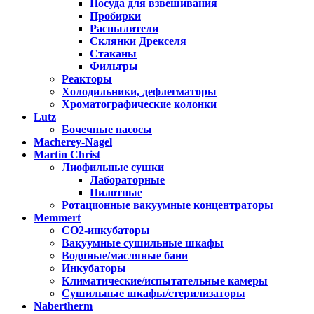
Посуда для взвешивания
Пробирки
Распылители
Склянки Дрекселя
Стаканы
Фильтры
Реакторы
Холодильники, дефлегматоры
Хроматографические колонки
Lutz
Бочечные насосы
Macherey-Nagel
Martin Christ
Лиофильные сушки
Лабораторные
Пилотные
Ротационные вакуумные концентраторы
Memmert
CO2-инкубаторы
Вакуумные сушильные шкафы
Водяные/масляные бани
Инкубаторы
Климатические/испытательные камеры
Сушильные шкафы/стерилизаторы
Nabertherm