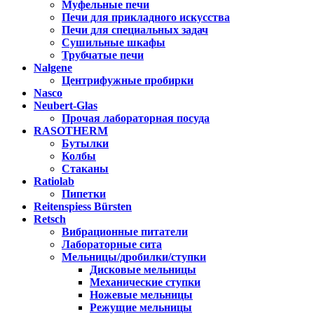
Муфельные печи
Печи для прикладного искусства
Печи для специальных задач
Сушильные шкафы
Трубчатые печи
Nalgene
Центрифужные пробирки
Nasco
Neubert-Glas
Прочая лабораторная посуда
RASOTHERM
Бутылки
Колбы
Стаканы
Ratiolab
Пипетки
Reitenspiess Bürsten
Retsch
Вибрационные питатели
Лабораторные сита
Мельницы/дробилки/ступки
Дисковые мельницы
Механические ступки
Ножевые мельницы
Режущие мельницы