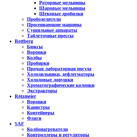
Роторные мельницы
Шаровые мельницы
Щековые дробилки
Прободелители
Просеивающие машины
Сушильные аппараты
Таблеточные прессы
Rettberg
Бюксы
Воронки
Колбы
Пробирки
Прочая лабораторная посуда
Холодильники, дефлегматоры
Холодовые ловушки
Хроматографические колонки
Экстракторы
Rötzmeier
Воронки
Канистры
Контейнеры
Фляги
SAF
Колбонагреватели
Контроллеры и регуляторы