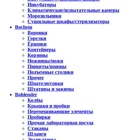
Инкубаторы
Климатические/испытательные камеры
Морозильники
Сушильные шкафы/стерилизаторы
Bochem
Воронки
Горелки
Ёршики
Контейнеры
Корзины
Ножницы/ножи
Пинцеты/щипцы
Подъемные столики
Прочее
Шпатели/совки
Штативы и зажимы
Bohlender
Колбы
Крышки и пробки
Перемешивающие элементы
Пробирки
Прочая лабораторная посуда
Стаканы
Шланги
Эксикаторы