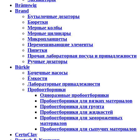
Brämswig
Brand
Бутылочные дозаторы
Бюретки
Мерные колбы
Мерные цилиндры
Микропланшеты
Перемешивающие элементы
Пипетки
Прочая лабораторная посуда и принадлежности
Ручные дозаторы
Bürkle
Бочечные насосы
Ёмкости
Лабораторные принадлежности
Пробоотборники
Одноразовые пробоотборники
Пробоотборники для вязких материалов
Пробоотборники для грунта
Пробоотборники для жидкостей
Пробоотборники для замороженных
материалов
Пробоотборники для сыпучих материалов
CertoClav