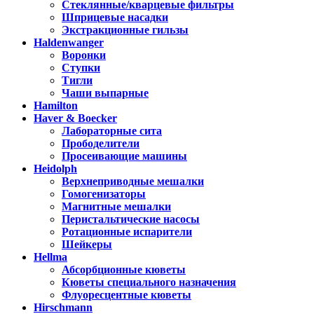
Стеклянные/кварцевые фильтры
Шприцевые насадки
Экстракционные гильзы
Haldenwanger
Воронки
Ступки
Тигли
Чаши выпарные
Hamilton
Haver & Boecker
Лабораторные сита
Прободелители
Просеивающие машины
Heidolph
Верхнеприводные мешалки
Гомогенизаторы
Магнитные мешалки
Перистальтические насосы
Ротационные испарители
Шейкеры
Hellma
Абсорбционные кюветы
Кюветы специального назначения
Флуоресцентные кюветы
Hirschmann