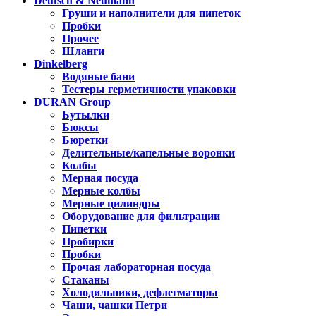
Deutsch & Neumann
Груши и наполнители для пипеток
Пробки
Прочее
Шланги
Dinkelberg
Водяные бани
Тестеры герметичности упаковки
DURAN Group
Бутылки
Бюксы
Бюретки
Делительные/капельные воронки
Колбы
Мерная посуда
Мерные колбы
Мерные цилиндры
Оборудование для фильтрации
Пипетки
Пробирки
Пробки
Прочая лабораторная посуда
Стаканы
Холодильники, дефлегматоры
Чаши, чашки Петри