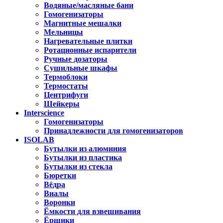
Водяные/масляные бани
Гомогенизаторы
Магнитные мешалки
Мельницы
Нагревательные плитки
Ротационные испарители
Ручные дозаторы
Сушильные шкафы
Термоблоки
Термостаты
Центрифуги
Шейкеры
Interscience
Гомогенизаторы
Принадлежности для гомогенизаторов
ISOLAB
Бутылки из алюминия
Бутылки из пластика
Бутылки из стекла
Бюретки
Вёдра
Виалы
Воронки
Ёмкости для взвешивания
Ёршики