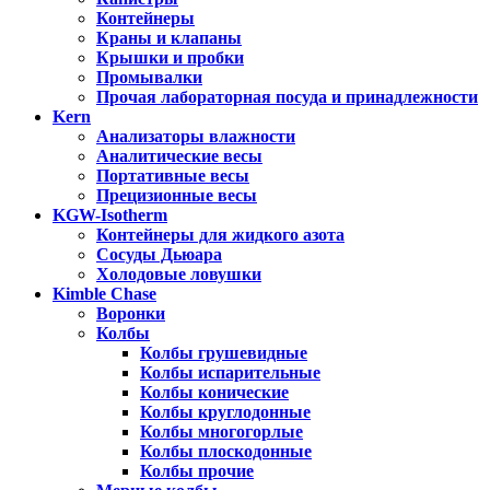
Контейнеры
Краны и клапаны
Крышки и пробки
Промывалки
Прочая лабораторная посуда и принадлежности
Kern
Анализаторы влажности
Аналитические весы
Портативные весы
Прецизионные весы
KGW-Isotherm
Контейнеры для жидкого азота
Сосуды Дьюара
Холодовые ловушки
Kimble Chase
Воронки
Колбы
Колбы грушевидные
Колбы испарительные
Колбы конические
Колбы круглодонные
Колбы многогорлые
Колбы плоскодонные
Колбы прочие