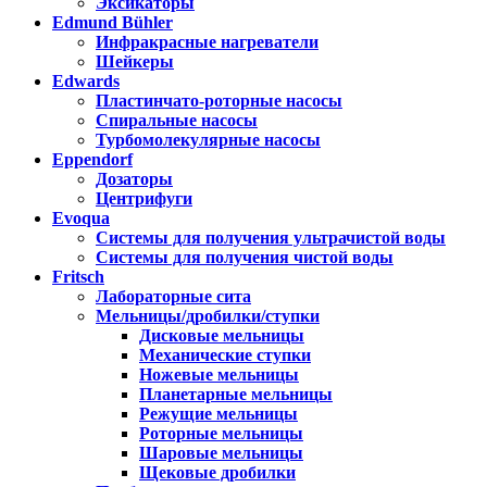
Эксикаторы
Edmund Bühler
Инфракрасные нагреватели
Шейкеры
Edwards
Пластинчато-роторные насосы
Спиральные насосы
Турбомолекулярные насосы
Eppendorf
Дозаторы
Центрифуги
Evoqua
Системы для получения ультрачистой воды
Системы для получения чистой воды
Fritsch
Лабораторные сита
Мельницы/дробилки/ступки
Дисковые мельницы
Механические ступки
Ножевые мельницы
Планетарные мельницы
Режущие мельницы
Роторные мельницы
Шаровые мельницы
Щековые дробилки