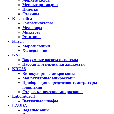
Мерные колбы
Мерные цилиндры
Пипетки
Стаканы
Kinematica
Гомогенизаторы
Мельницы
Миксеры
Реакторы
Kirsch
Морозильники
Холодильники
KNF
Вакуумные насосы и системы
Насосы для перекачки жидкостей
KRÜSS
Бинокулярные микроскопы
Монокулярные микроскопы
Приборы для определения температуры
плавления
Стереоскопические микроскопы
Laboratoroff
Вытяжные шкафы
LAUDA
Водяные бани