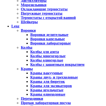
Дистилляторы
Морозильники
Охлаждающие термостаты
Погружные термостаты
Термостаты с открытой ванной
Шейкеры
Lenz
Воронки
Воронки делительные
Воронки капельные
Воронки лабораторные
Колбы
Колбы для азота
Колбы многогорлые
Колбы одногорлые
Колбы с защитным покрытием
Краны
Краны вакуумные
Краны двух- и трехходовые
Краны для бюреток
Краны для эксикаторов
Краны игольчатые
Краны одноходовые
Переходники
Прочая лабораторная посуда