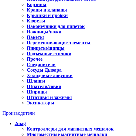
Корзины
Краны и клапаны
Крышки и пробки
Кюветы
Наконечники для пипеток
Ножницы/ножи
Пакеты
Перемешивающие элементы
Пинцеты/щипцы
Подъемные столики
Прочее
Соединители
Сосуды Дьюара
Холодовые ловушки
Шланги
Шпатели/совки
Шприцы
Штативы и зажимы
Эксикаторы
Производители
2mag
Контроллеры для магнитных мешалок
Многоместные магнитные мешалки