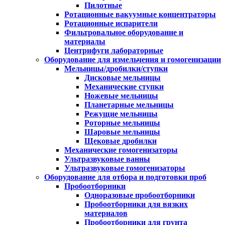
Пилотные
Ротационные вакуумные концентраторы
Ротационные испарители
Фильтровальное оборудование и
материалы
Центрифуги лабораторные
Оборудование для измельчения и гомогенизации
Мельницы/дробилки/ступки
Дисковые мельницы
Механические ступки
Ножевые мельницы
Планетарные мельницы
Режущие мельницы
Роторные мельницы
Шаровые мельницы
Щековые дробилки
Механические гомогенизаторы
Ультразвуковые ванны
Ультразвуковые гомогенизаторы
Оборудование для отбора и подготовки проб
Пробоотборники
Одноразовые пробоотборники
Пробоотборники для вязких
материалов
Пробоотборники для грунта