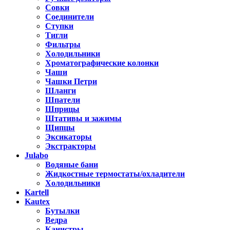
Совки
Соединители
Ступки
Тигли
Фильтры
Холодильники
Хроматографические колонки
Чаши
Чашки Петри
Шланги
Шпатели
Шприцы
Штативы и зажимы
Щипцы
Эксикаторы
Экстракторы
Julabo
Водяные бани
Жидкостные термостаты/охладители
Холодильники
Kartell
Kautex
Бутылки
Ведра
Канистры