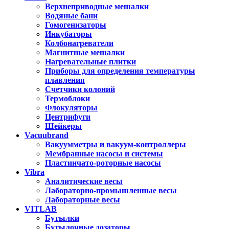
Верхнеприводные мешалки
Водяные бани
Гомогенизаторы
Инкубаторы
Колбонагреватели
Магнитные мешалки
Нагревательные плитки
Приборы для определения температуры
плавления
Счетчики колоний
Термоблоки
Флокуляторы
Центрифуги
Шейкеры
Vacuubrand
Вакуумметры и вакуум-контроллеры
Мембранные насосы и системы
Пластинчато-роторные насосы
Vibra
Аналитические весы
Лабораторно-промышленные весы
Лабораторные весы
VITLAB
Бутылки
Бутылочные дозаторы