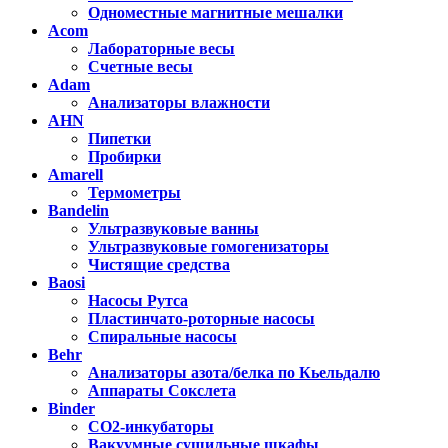
Одноместные магнитные мешалки
Acom
Лабораторные весы
Счетные весы
Adam
Анализаторы влажности
AHN
Пипетки
Пробирки
Amarell
Термометры
Bandelin
Ультразвуковые ванны
Ультразвуковые гомогенизаторы
Чистящие средства
Baosi
Насосы Рутса
Пластинчато-роторные насосы
Спиральные насосы
Behr
Анализаторы азота/белка по Кьельдалю
Аппараты Сокслета
Binder
CO2-инкубаторы
Вакуумные сушильные шкафы