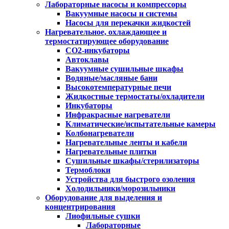
Лабораторные насосы и компрессоры
Вакуумные насосы и системы
Насосы для перекачки жидкостей
Нагревательное, охлаждающее и
термостатирующее оборудование
CO2-инкубаторы
Автоклавы
Вакуумные сушильные шкафы
Водяные/масляные бани
Высокотемпературные печи
Жидкостные термостаты/охладители
Инкубаторы
Инфракрасные нагреватели
Климатические/испытательные камеры
Колбонагреватели
Нагревательные ленты и кабели
Нагревательные плитки
Сушильные шкафы/стерилизаторы
Термоблоки
Устройства для быстрого озоления
Холодильники/морозильники
Оборудование для выделения и
концентрирования
Лиофильные сушки
Лабораторные