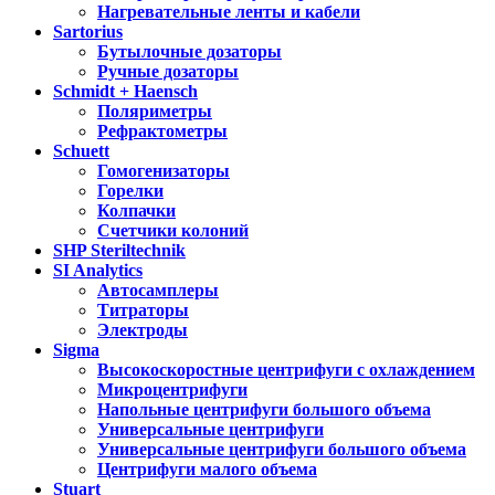
Нагревательные ленты и кабели
Sartorius
Бутылочные дозаторы
Ручные дозаторы
Schmidt + Haensch
Поляриметры
Рефрактометры
Schuett
Гомогенизаторы
Горелки
Колпачки
Счетчики колоний
SHP Steriltechnik
SI Analytics
Автосамплеры
Титраторы
Электроды
Sigma
Высокоскоростные центрифуги с охлаждением
Микроцентрифуги
Напольные центрифуги большого объема
Универсальные центрифуги
Универсальные центрифуги большого объема
Центрифуги малого объема
Stuart