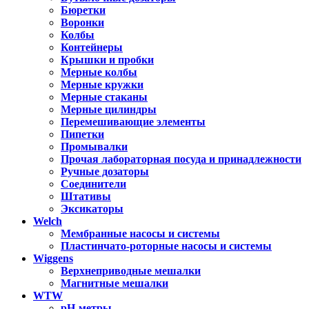
Бюретки
Воронки
Колбы
Контейнеры
Крышки и пробки
Мерные колбы
Мерные кружки
Мерные стаканы
Мерные цилиндры
Перемешивающие элементы
Пипетки
Промывалки
Прочая лабораторная посуда и принадлежности
Ручные дозаторы
Соединители
Штативы
Эксикаторы
Welch
Мембранные насосы и системы
Пластинчато-роторные насосы и системы
Wiggens
Верхнеприводные мешалки
Магнитные мешалки
WTW
pH-метры