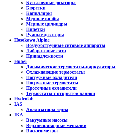
Бутылочные дозаторы
Бюретки
Капилляры
Мерные колбы
Мерные цилиндры
Пипетки
Ручные дозаторы
Hosokawa Alpine
Воздухоструйные ситовые аппараты
Лаборатоные сита
Принадлежности
Huber
Динамические термостаты-циркуляторы
Охлаждающие термостаты
Погружные охладители
Погружные термостаты
Проточные охладители
Термостаты с открытой ванной
Hydrolab
IAS
Анализаторы зерна
IKA
Вакуумные насосы
Верхнеприводные мешалки
Вискозиметры