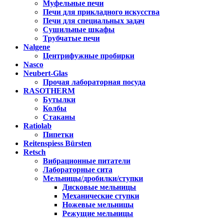
Муфельные печи
Печи для прикладного искусства
Печи для специальных задач
Сушильные шкафы
Трубчатые печи
Nalgene
Центрифужные пробирки
Nasco
Neubert-Glas
Прочая лабораторная посуда
RASOTHERM
Бутылки
Колбы
Стаканы
Ratiolab
Пипетки
Reitenspiess Bürsten
Retsch
Вибрационные питатели
Лабораторные сита
Мельницы/дробилки/ступки
Дисковые мельницы
Механические ступки
Ножевые мельницы
Режущие мельницы