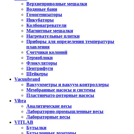
Верхнеприводные мешалки
Водяные бани
Гомогенизаторы
Инкубаторы
Колбонагреватели
Магнитные мешалки
Нагревательные плитки
Приборы для определения температуры
плавления
Счетчики колоний
Термоблоки
Флокуляторы
Центрифуги
Шейкеры
Vacuubrand
Вакуумметры и вакуум-контроллеры
Мембранные насосы и системы
Пластинчато-роторные насосы
Vibra
Аналитические весы
Лабораторно-промышленные весы
Лабораторные весы
VITLAB
Бутылки
Бутылочные дозаторы