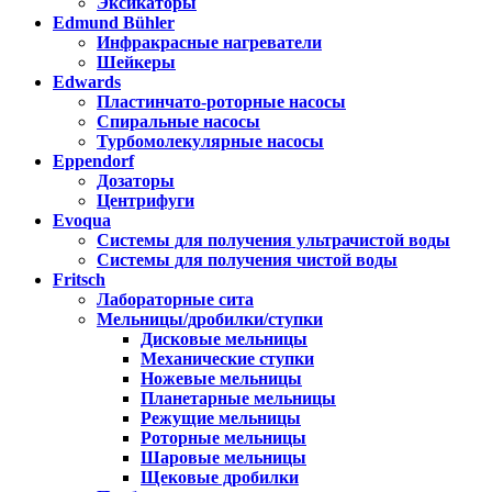
Эксикаторы
Edmund Bühler
Инфракрасные нагреватели
Шейкеры
Edwards
Пластинчато-роторные насосы
Спиральные насосы
Турбомолекулярные насосы
Eppendorf
Дозаторы
Центрифуги
Evoqua
Системы для получения ультрачистой воды
Системы для получения чистой воды
Fritsch
Лабораторные сита
Мельницы/дробилки/ступки
Дисковые мельницы
Механические ступки
Ножевые мельницы
Планетарные мельницы
Режущие мельницы
Роторные мельницы
Шаровые мельницы
Щековые дробилки