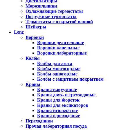
Дистилляторы
Морозильники
Охлаждающие термостаты
Погружные термостаты
Термостаты с открытой ванной
Шейкеры
Lenz
Воронки
Воронки делительные
Воронки капельные
Воронки лабораторные
Колбы
Колбы для азота
Колбы многогорлые
Колбы одногорлые
Колбы с защитным покрытием
Краны
Краны вакуумные
Краны двух- и трехходовые
Краны для бюреток
Краны для эксикаторов
Краны игольчатые
Краны одноходовые
Переходники
Прочая лабораторная посуда