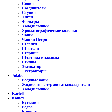
Совки
Соединители
Ступки
Тигли
Фильтры
Холодильники
Хроматографические колонки
Чаши
Чашки Петри
Шланги
Шпатели
Шприцы
Штативы и зажимы
Щипцы
Эксикаторы
Экстракторы
Julabo
Водяные бани
Жидкостные термостаты/охладители
Холодильники
Kartell
Kautex
Бутылки
Ведра
Канистры