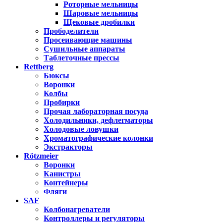
Роторные мельницы
Шаровые мельницы
Щековые дробилки
Прободелители
Просеивающие машины
Сушильные аппараты
Таблеточные прессы
Rettberg
Бюксы
Воронки
Колбы
Пробирки
Прочая лабораторная посуда
Холодильники, дефлегматоры
Холодовые ловушки
Хроматографические колонки
Экстракторы
Rötzmeier
Воронки
Канистры
Контейнеры
Фляги
SAF
Колбонагреватели
Контроллеры и регуляторы