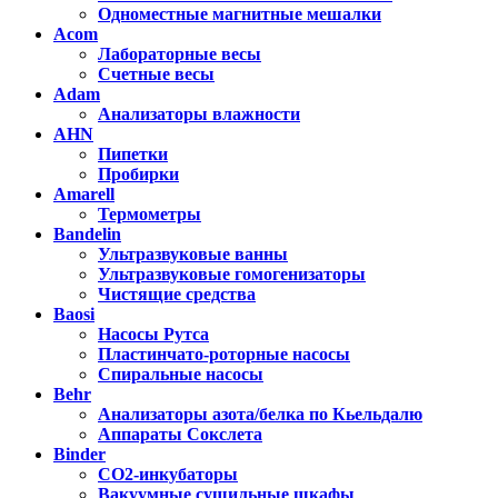
Одноместные магнитные мешалки
Acom
Лабораторные весы
Счетные весы
Adam
Анализаторы влажности
AHN
Пипетки
Пробирки
Amarell
Термометры
Bandelin
Ультразвуковые ванны
Ультразвуковые гомогенизаторы
Чистящие средства
Baosi
Насосы Рутса
Пластинчато-роторные насосы
Спиральные насосы
Behr
Анализаторы азота/белка по Кьельдалю
Аппараты Сокслета
Binder
CO2-инкубаторы
Вакуумные сушильные шкафы