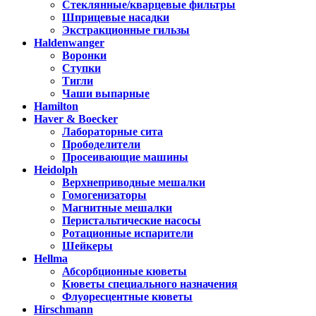
Стеклянные/кварцевые фильтры
Шприцевые насадки
Экстракционные гильзы
Haldenwanger
Воронки
Ступки
Тигли
Чаши выпарные
Hamilton
Haver & Boecker
Лабораторные сита
Прободелители
Просеивающие машины
Heidolph
Верхнеприводные мешалки
Гомогенизаторы
Магнитные мешалки
Перистальтические насосы
Ротационные испарители
Шейкеры
Hellma
Абсорбционные кюветы
Кюветы специального назначения
Флуоресцентные кюветы
Hirschmann