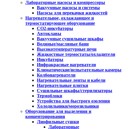
Лабораторные насосы и компрессоры
Вакуумные насосы и системы
Насосы для перекачки жидкостей
Нагревательное, охлаждающее и
термостатирующее оборудование
CO2-инкубаторы
Автоклавы
Вакуумные сушильные шкафы
Водяные/масляные бани
Высокотемпературные печи
Жидкостные термостаты/охладители
Инкубаторы
Инфракрасные нагреватели
Климатические/испытательные камеры
Колбонагреватели
Нагревательные ленты и кабели
Нагревательные плитки
Сушильные шкафы/стерилизаторы
Термоблоки
Устройства для быстрого озоления
Холодильники/морозильники
Оборудование для выделения и
концентрирования
Лиофильные сушки
Лабораторные