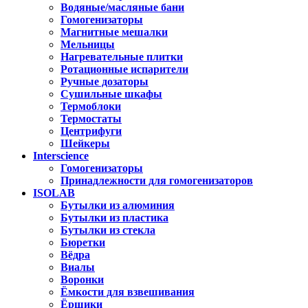
Водяные/масляные бани
Гомогенизаторы
Магнитные мешалки
Мельницы
Нагревательные плитки
Ротационные испарители
Ручные дозаторы
Сушильные шкафы
Термоблоки
Термостаты
Центрифуги
Шейкеры
Interscience
Гомогенизаторы
Принадлежности для гомогенизаторов
ISOLAB
Бутылки из алюминия
Бутылки из пластика
Бутылки из стекла
Бюретки
Вёдра
Виалы
Воронки
Ёмкости для взвешивания
Ёршики