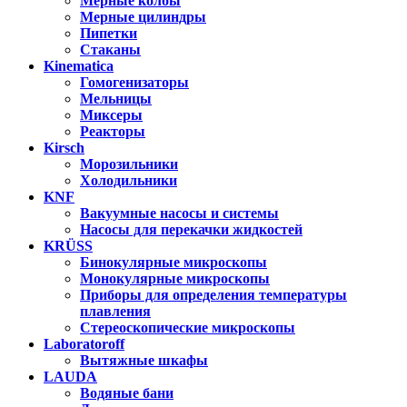
Мерные колбы
Мерные цилиндры
Пипетки
Стаканы
Kinematica
Гомогенизаторы
Мельницы
Миксеры
Реакторы
Kirsch
Морозильники
Холодильники
KNF
Вакуумные насосы и системы
Насосы для перекачки жидкостей
KRÜSS
Бинокулярные микроскопы
Монокулярные микроскопы
Приборы для определения температуры
плавления
Стереоскопические микроскопы
Laboratoroff
Вытяжные шкафы
LAUDA
Водяные бани