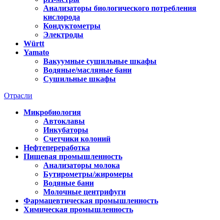
Анализаторы биологического потребления
кислорода
Кондуктометры
Электроды
Württ
Yamato
Вакуумные сушильные шкафы
Водяные/масляные бани
Сушильные шкафы
Отрасли
Микробиология
Автоклавы
Инкубаторы
Счетчики колоний
Нефтепереработка
Пищевая промышленность
Анализаторы молока
Бутирометры/жиромеры
Водяные бани
Молочные центрифуги
Фармацевтическая промышленность
Химическая промышленность