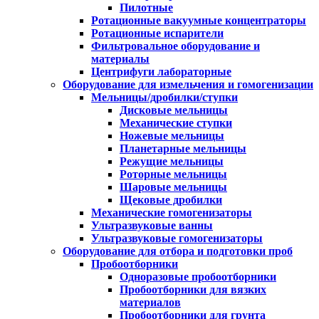
Пилотные
Ротационные вакуумные концентраторы
Ротационные испарители
Фильтровальное оборудование и
материалы
Центрифуги лабораторные
Оборудование для измельчения и гомогенизации
Мельницы/дробилки/ступки
Дисковые мельницы
Механические ступки
Ножевые мельницы
Планетарные мельницы
Режущие мельницы
Роторные мельницы
Шаровые мельницы
Щековые дробилки
Механические гомогенизаторы
Ультразвуковые ванны
Ультразвуковые гомогенизаторы
Оборудование для отбора и подготовки проб
Пробоотборники
Одноразовые пробоотборники
Пробоотборники для вязких
материалов
Пробоотборники для грунта