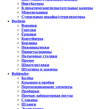
Инкубаторы
Климатические/испытательные камеры
Морозильники
Сушильные шкафы/стерилизаторы
Bochem
Воронки
Горелки
Ёршики
Контейнеры
Корзины
Ножницы/ножи
Пинцеты/щипцы
Подъемные столики
Прочее
Шпатели/совки
Штативы и зажимы
Bohlender
Колбы
Крышки и пробки
Перемешивающие элементы
Пробирки
Прочая лабораторная посуда
Стаканы
Шланги
Эксикаторы