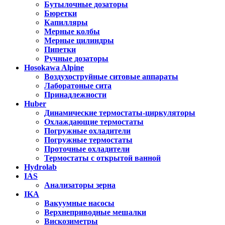
Бутылочные дозаторы
Бюретки
Капилляры
Мерные колбы
Мерные цилиндры
Пипетки
Ручные дозаторы
Hosokawa Alpine
Воздухоструйные ситовые аппараты
Лаборатоные сита
Принадлежности
Huber
Динамические термостаты-циркуляторы
Охлаждающие термостаты
Погружные охладители
Погружные термостаты
Проточные охладители
Термостаты с открытой ванной
Hydrolab
IAS
Анализаторы зерна
IKA
Вакуумные насосы
Верхнеприводные мешалки
Вискозиметры