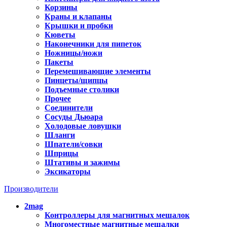
Корзины
Краны и клапаны
Крышки и пробки
Кюветы
Наконечники для пипеток
Ножницы/ножи
Пакеты
Перемешивающие элементы
Пинцеты/щипцы
Подъемные столики
Прочее
Соединители
Сосуды Дьюара
Холодовые ловушки
Шланги
Шпатели/совки
Шприцы
Штативы и зажимы
Эксикаторы
Производители
2mag
Контроллеры для магнитных мешалок
Многоместные магнитные мешалки