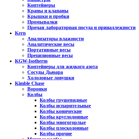
Контейнеры
Краны и клапаны
Крышки и пробки
Промывалки
Прочая лабораторная посуда и принадлежности
Kern
Анализаторы влажности
Аналитические весы
Портативные весы
Прецизионные весы
KGW-Isotherm
Контейнеры для жидкого азота
Сосуды Дьюара
Холодовые ловушки
Kimble Chase
Воронки
Колбы
Колбы грушевидные
Колбы испарительные
Колбы конические
Колбы круглодонные
Колбы многогорлые
Колбы плоскодонные
Колбы прочие