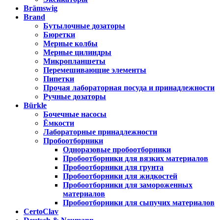
Brämswig
Brand
Бутылочные дозаторы
Бюретки
Мерные колбы
Мерные цилиндры
Микропланшеты
Перемешивающие элементы
Пипетки
Прочая лабораторная посуда и принадлежности
Ручные дозаторы
Bürkle
Бочечные насосы
Ёмкости
Лабораторные принадлежности
Пробоотборники
Одноразовые пробоотборники
Пробоотборники для вязких материалов
Пробоотборники для грунта
Пробоотборники для жидкостей
Пробоотборники для замороженных
материалов
Пробоотборники для сыпучих материалов
CertoClav