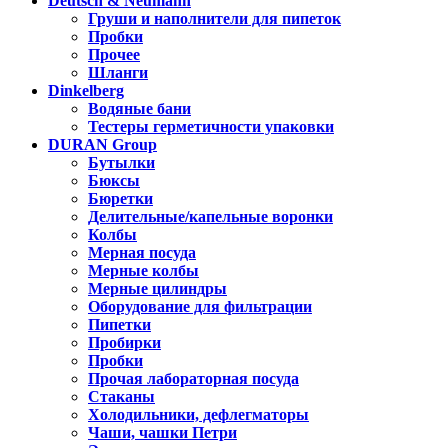
Deutsch & Neumann
Груши и наполнители для пипеток
Пробки
Прочее
Шланги
Dinkelberg
Водяные бани
Тестеры герметичности упаковки
DURAN Group
Бутылки
Бюксы
Бюретки
Делительные/капельные воронки
Колбы
Мерная посуда
Мерные колбы
Мерные цилиндры
Оборудование для фильтрации
Пипетки
Пробирки
Пробки
Прочая лабораторная посуда
Стаканы
Холодильники, дефлегматоры
Чаши, чашки Петри