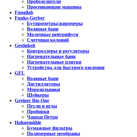
Прободелители
Просеивающие машины
Fungilab
Funke-Gerber
Бутирометры/жиромеры
Водяные бани
Молочные центрифуги
Счетчики колоний
Gestigkeit
Контроллеры и регуляторы
Нагревательные бани
Нагревательные плитки
Устройства для быстрого озоления
GFL
Водяные бани
Дистилляторы
Морозильники
Шейкеры
Greiner Bio-One
Петли и иглы
Пробирки
Чашки Петри
Hahnemühle
Бумажные фильтры
Полимерные мембраны