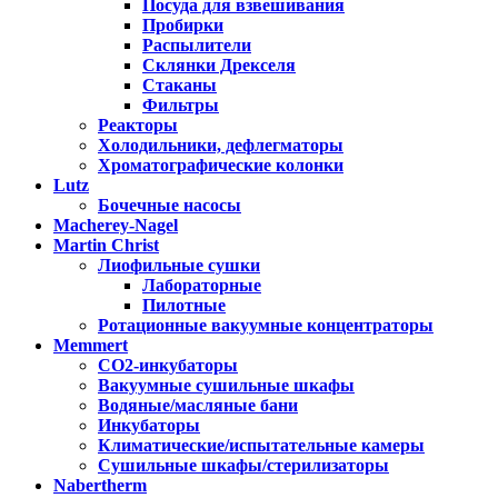
Посуда для взвешивания
Пробирки
Распылители
Склянки Дрекселя
Стаканы
Фильтры
Реакторы
Холодильники, дефлегматоры
Хроматографические колонки
Lutz
Бочечные насосы
Macherey-Nagel
Martin Christ
Лиофильные сушки
Лабораторные
Пилотные
Ротационные вакуумные концентраторы
Memmert
CO2-инкубаторы
Вакуумные сушильные шкафы
Водяные/масляные бани
Инкубаторы
Климатические/испытательные камеры
Сушильные шкафы/стерилизаторы
Nabertherm