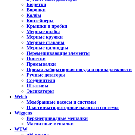
Бюретки
Воронки
Колбы
Контейнеры
Крышки и пробки
Мерные колбы
Мерные кружки
Мерные стаканы
Мерные цилиндры
Перемешивающие элементы
Пипетки
Промывалки
Прочая лабораторная посуда и принадлежности
Ручные дозаторы
Соединители
Штативы
Эксикаторы
Welch
Мембранные насосы и системы
Пластинчато-роторные насосы и системы
Wiggens
Верхнеприводные мешалки
Магнитные мешалки
WTW
pH-метры