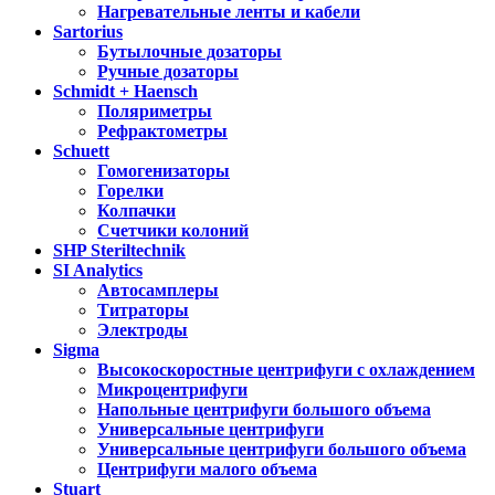
Нагревательные ленты и кабели
Sartorius
Бутылочные дозаторы
Ручные дозаторы
Schmidt + Haensch
Поляриметры
Рефрактометры
Schuett
Гомогенизаторы
Горелки
Колпачки
Счетчики колоний
SHP Steriltechnik
SI Analytics
Автосамплеры
Титраторы
Электроды
Sigma
Высокоскоростные центрифуги с охлаждением
Микроцентрифуги
Напольные центрифуги большого объема
Универсальные центрифуги
Универсальные центрифуги большого объема
Центрифуги малого объема
Stuart