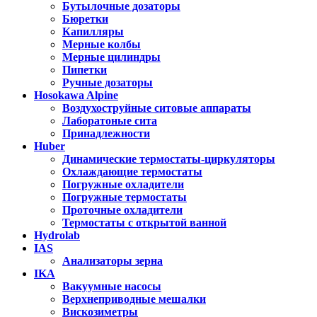
Бутылочные дозаторы
Бюретки
Капилляры
Мерные колбы
Мерные цилиндры
Пипетки
Ручные дозаторы
Hosokawa Alpine
Воздухоструйные ситовые аппараты
Лаборатоные сита
Принадлежности
Huber
Динамические термостаты-циркуляторы
Охлаждающие термостаты
Погружные охладители
Погружные термостаты
Проточные охладители
Термостаты с открытой ванной
Hydrolab
IAS
Анализаторы зерна
IKA
Вакуумные насосы
Верхнеприводные мешалки
Вискозиметры