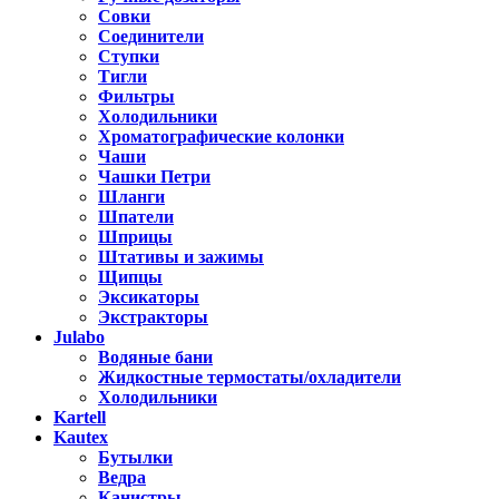
Совки
Соединители
Ступки
Тигли
Фильтры
Холодильники
Хроматографические колонки
Чаши
Чашки Петри
Шланги
Шпатели
Шприцы
Штативы и зажимы
Щипцы
Эксикаторы
Экстракторы
Julabo
Водяные бани
Жидкостные термостаты/охладители
Холодильники
Kartell
Kautex
Бутылки
Ведра
Канистры