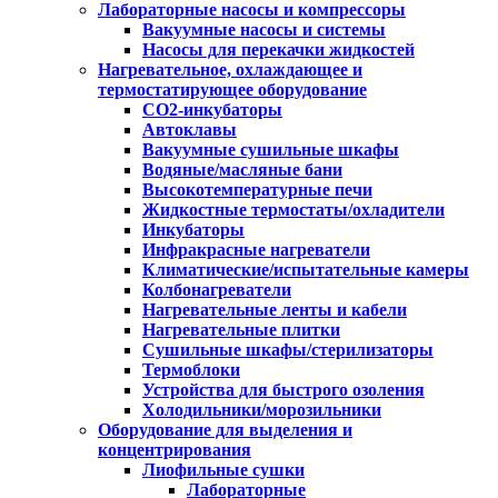
Лабораторные насосы и компрессоры
Вакуумные насосы и системы
Насосы для перекачки жидкостей
Нагревательное, охлаждающее и
термостатирующее оборудование
CO2-инкубаторы
Автоклавы
Вакуумные сушильные шкафы
Водяные/масляные бани
Высокотемпературные печи
Жидкостные термостаты/охладители
Инкубаторы
Инфракрасные нагреватели
Климатические/испытательные камеры
Колбонагреватели
Нагревательные ленты и кабели
Нагревательные плитки
Сушильные шкафы/стерилизаторы
Термоблоки
Устройства для быстрого озоления
Холодильники/морозильники
Оборудование для выделения и
концентрирования
Лиофильные сушки
Лабораторные