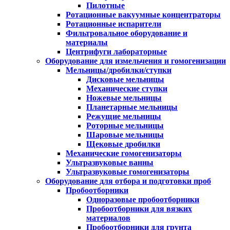
Пилотные
Ротационные вакуумные концентраторы
Ротационные испарители
Фильтровальное оборудование и
материалы
Центрифуги лабораторные
Оборудование для измельчения и гомогенизации
Мельницы/дробилки/ступки
Дисковые мельницы
Механические ступки
Ножевые мельницы
Планетарные мельницы
Режущие мельницы
Роторные мельницы
Шаровые мельницы
Щековые дробилки
Механические гомогенизаторы
Ультразвуковые ванны
Ультразвуковые гомогенизаторы
Оборудование для отбора и подготовки проб
Пробоотборники
Одноразовые пробоотборники
Пробоотборники для вязких
материалов
Пробоотборники для грунта