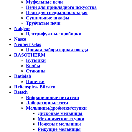
Муфельные печи
Печи для прикладного искусства
Печи для специальных задач
Сушильные шкафы
Трубчатые печи
Nalgene
Центрифужные пробирки
Nasco
Neubert-Glas
Прочая лабораторная посуда
RASOTHERM
Бутылки
Колбы
Стаканы
Ratiolab
Пипетки
Reitenspiess Bürsten
Retsch
Вибрационные питатели
Лабораторные сита
Мельницы/дробилки/ступки
Дисковые мельницы
Механические ступки
Ножевые мельницы
Режущие мельницы