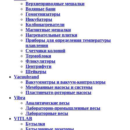
Верхнеприводные мешалки
Водяные бани
Гомогенизаторы
Инкубаторы
Колбонагреватели
Магнитные мешалки
Нагревательные плитки
Приборы для определения температуры
плавления
Счетчики колоний
Термоблоки
Флокуляторы
Центрифуги
Шейкеры
Vacuubrand
Вакуумметры и вакуум-контроллеры
Мембранные насосы и системы
Пластинчато-роторные насосы
Vibra
Аналитические весы
Лабораторно-промышленные весы
Лабораторные весы
VITLAB
Бутылки
Бутылочные дозаторы