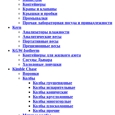
Контейнеры
Краны и клапаны
Крышки и пробки
Промывалки
Прочая лабораторная посуда и принадлежности
Kern
Анализаторы влажности
Аналитические весы
Портативные весы
Прецизионные весы
KGW-Isotherm
Контейнеры для жидкого азота
Сосуды Дьюара
Холодовые ловушки
Kimble Chase
Воронки
Колбы
Колбы грушевидные
Колбы испарительные
Колбы конические
Колбы круглодонные
Колбы многогорлые
Колбы плоскодонные
Колбы прочие