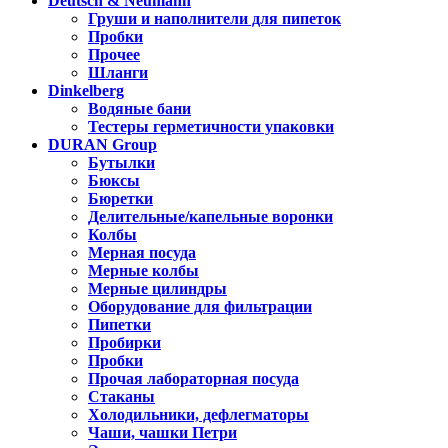
Deutsch & Neumann
Груши и наполнители для пипеток
Пробки
Прочее
Шланги
Dinkelberg
Водяные бани
Тестеры герметичности упаковки
DURAN Group
Бутылки
Бюксы
Бюретки
Делительные/капельные воронки
Колбы
Мерная посуда
Мерные колбы
Мерные цилиндры
Оборудование для фильтрации
Пипетки
Пробирки
Пробки
Прочая лабораторная посуда
Стаканы
Холодильники, дефлегматоры
Чаши, чашки Петри