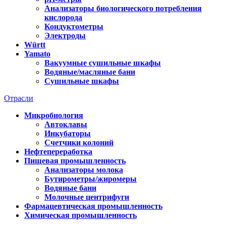
Анализаторы биологического потребления
кислорода
Кондуктометры
Электроды
Württ
Yamato
Вакуумные сушильные шкафы
Водяные/масляные бани
Сушильные шкафы
Отрасли
Микробиология
Автоклавы
Инкубаторы
Счетчики колоний
Нефтепереработка
Пищевая промышленность
Анализаторы молока
Бутирометры/жиромеры
Водяные бани
Молочные центрифуги
Фармацевтическая промышленность
Химическая промышленность