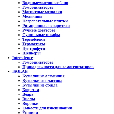
Водяные/масляные бани
Гомогенизаторы
Магнитные мешалки
Мельницы
Нагревательные плитки
Ротационные испарители
Ручные дозаторы
Сушильные шкафы
Термоблоки
Термостаты
Центрифуги
Шейкеры
Interscience
Гомогенизаторы
Принадлежности для гомогенизаторов
ISOLAB
Бутылки из алюминия
Бутылки из пластика
Бутылки из стекла
Бюретки
Вёдра
Виалы
Воронки
Ёмкости для взвешивания
Ёршики