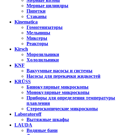
Мерные колбы
Мерные цилиндры
Пипетки
Стаканы
Kinematica
Гомогенизаторы
Мельницы
Миксеры
Реакторы
Kirsch
Морозильники
Холодильники
KNF
Вакуумные насосы и системы
Насосы для перекачки жидкостей
KRÜSS
Бинокулярные микроскопы
Монокулярные микроскопы
Приборы для определения температуры
плавления
Стереоскопические микроскопы
Laboratoroff
Вытяжные шкафы
LAUDA
Водяные бани