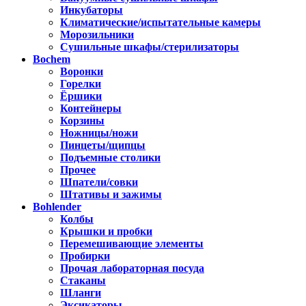
Инкубаторы
Климатические/испытательные камеры
Морозильники
Сушильные шкафы/стерилизаторы
Bochem
Воронки
Горелки
Ёршики
Контейнеры
Корзины
Ножницы/ножи
Пинцеты/щипцы
Подъемные столики
Прочее
Шпатели/совки
Штативы и зажимы
Bohlender
Колбы
Крышки и пробки
Перемешивающие элементы
Пробирки
Прочая лабораторная посуда
Стаканы
Шланги
Эксикаторы