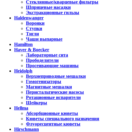
Стеклянные/кварцевые фильтры
Шприцевые насадки
Экстракционные гильзы
Haldenwanger
Воронки
Ступки
Тигли
Чаши выпарные
Hamilton
Haver & Boecker
Лабораторные сита
Прободелители
Просеивающие машины
Heidolph
Верхнеприводные мешалки
Гомогенизаторы
Магнитные мешалки
Перистальтические насосы
Ротационные испарители
Шейкеры
Hellma
Абсорбционные кюветы
Кюветы специального назначения
Флуоресцентные кюветы
Hirschmann