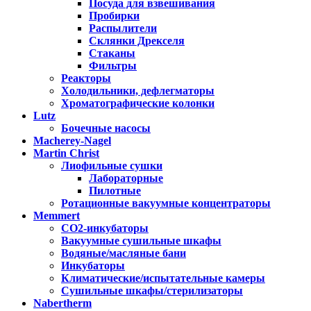
Посуда для взвешивания
Пробирки
Распылители
Склянки Дрекселя
Стаканы
Фильтры
Реакторы
Холодильники, дефлегматоры
Хроматографические колонки
Lutz
Бочечные насосы
Macherey-Nagel
Martin Christ
Лиофильные сушки
Лабораторные
Пилотные
Ротационные вакуумные концентраторы
Memmert
CO2-инкубаторы
Вакуумные сушильные шкафы
Водяные/масляные бани
Инкубаторы
Климатические/испытательные камеры
Сушильные шкафы/стерилизаторы
Nabertherm