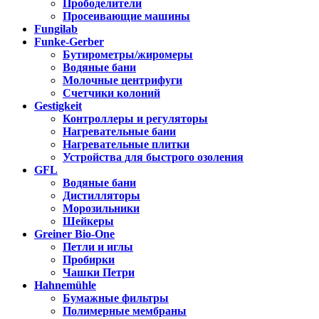
Прободелители
Просеивающие машины
Fungilab
Funke-Gerber
Бутирометры/жиромеры
Водяные бани
Молочные центрифуги
Счетчики колоний
Gestigkeit
Контроллеры и регуляторы
Нагревательные бани
Нагревательные плитки
Устройства для быстрого озоления
GFL
Водяные бани
Дистилляторы
Морозильники
Шейкеры
Greiner Bio-One
Петли и иглы
Пробирки
Чашки Петри
Hahnemühle
Бумажные фильтры
Полимерные мембраны