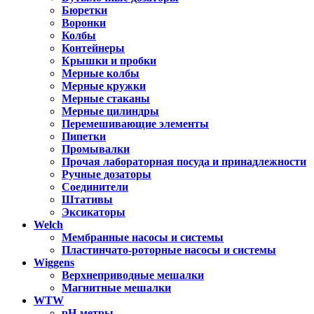
Бюретки
Воронки
Колбы
Контейнеры
Крышки и пробки
Мерные колбы
Мерные кружки
Мерные стаканы
Мерные цилиндры
Перемешивающие элементы
Пипетки
Промывалки
Прочая лабораторная посуда и принадлежности
Ручные дозаторы
Соединители
Штативы
Эксикаторы
Welch
Мембранные насосы и системы
Пластинчато-роторные насосы и системы
Wiggens
Верхнеприводные мешалки
Магнитные мешалки
WTW
pH-метры