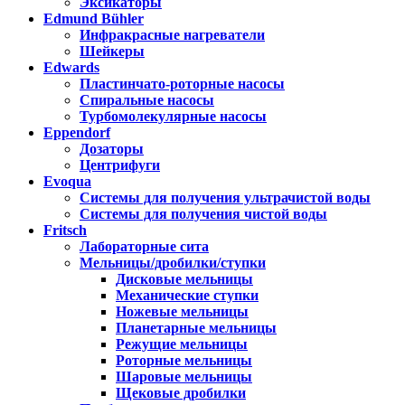
Эксикаторы
Edmund Bühler
Инфракрасные нагреватели
Шейкеры
Edwards
Пластинчато-роторные насосы
Спиральные насосы
Турбомолекулярные насосы
Eppendorf
Дозаторы
Центрифуги
Evoqua
Системы для получения ультрачистой воды
Системы для получения чистой воды
Fritsch
Лабораторные сита
Мельницы/дробилки/ступки
Дисковые мельницы
Механические ступки
Ножевые мельницы
Планетарные мельницы
Режущие мельницы
Роторные мельницы
Шаровые мельницы
Щековые дробилки