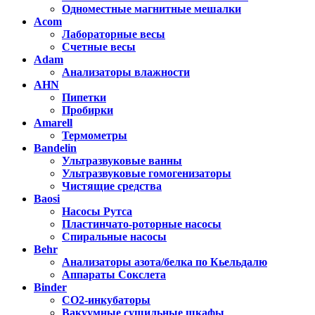
Одноместные магнитные мешалки
Acom
Лабораторные весы
Счетные весы
Adam
Анализаторы влажности
AHN
Пипетки
Пробирки
Amarell
Термометры
Bandelin
Ультразвуковые ванны
Ультразвуковые гомогенизаторы
Чистящие средства
Baosi
Насосы Рутса
Пластинчато-роторные насосы
Спиральные насосы
Behr
Анализаторы азота/белка по Кьельдалю
Аппараты Сокслета
Binder
CO2-инкубаторы
Вакуумные сушильные шкафы