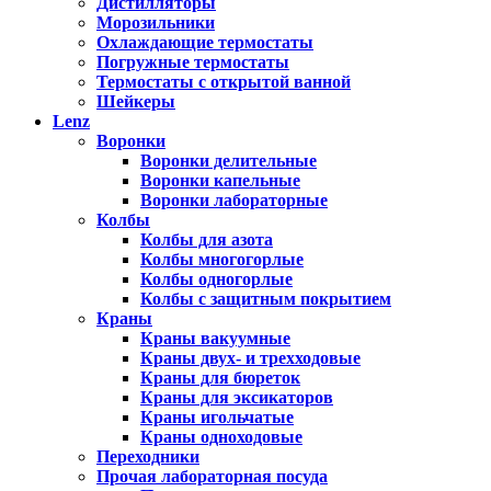
Дистилляторы
Морозильники
Охлаждающие термостаты
Погружные термостаты
Термостаты с открытой ванной
Шейкеры
Lenz
Воронки
Воронки делительные
Воронки капельные
Воронки лабораторные
Колбы
Колбы для азота
Колбы многогорлые
Колбы одногорлые
Колбы с защитным покрытием
Краны
Краны вакуумные
Краны двух- и трехходовые
Краны для бюреток
Краны для эксикаторов
Краны игольчатые
Краны одноходовые
Переходники
Прочая лабораторная посуда