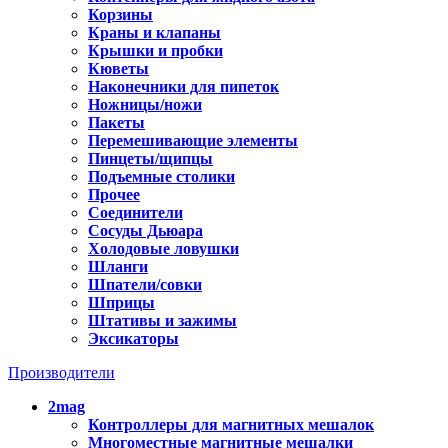
Корзины
Краны и клапаны
Крышки и пробки
Кюветы
Наконечники для пипеток
Ножницы/ножи
Пакеты
Перемешивающие элементы
Пинцеты/щипцы
Подъемные столики
Прочее
Соединители
Сосуды Дьюара
Холодовые ловушки
Шланги
Шпатели/совки
Шприцы
Штативы и зажимы
Эксикаторы
Производители
2mag
Контроллеры для магнитных мешалок
Многоместные магнитные мешалки