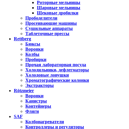
Роторные мельницы
Шаровые мельницы
Щековые дробилки
Прободелители
Просеивающие машины
Сушильные аппараты
Таблеточные прессы
Rettberg
Бюксы
Воронки
Колбы
Пробирки
Прочая лабораторная посуда
Холодильники, дефлегматоры
Холодовые ловушки
Хроматографические колонки
Экстракторы
Rötzmeier
Воронки
Канистры
Контейнеры
Фляги
SAF
Колбонагреватели
Контроллеры и регуляторы