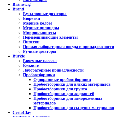
Brämswig
Brand
Бутылочные дозаторы
Бюретки
Мерные колбы
Мерные цилиндры
Микропланшеты
Перемешивающие элементы
Пипетки
Прочая лабораторная посуда и принадлежности
Ручные дозаторы
Bürkle
Бочечные насосы
Ёмкости
Лабораторные принадлежности
Пробоотборники
Одноразовые пробоотборники
Пробоотборники для вязких материалов
Пробоотборники для грунта
Пробоотборники для жидкостей
Пробоотборники для замороженных
материалов
Пробоотборники для сыпучих материалов
CertoClav