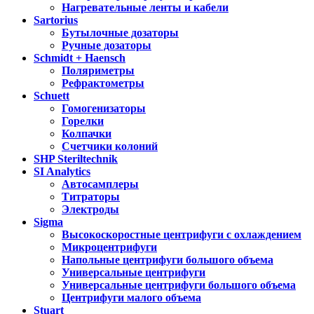
Нагревательные ленты и кабели
Sartorius
Бутылочные дозаторы
Ручные дозаторы
Schmidt + Haensch
Поляриметры
Рефрактометры
Schuett
Гомогенизаторы
Горелки
Колпачки
Счетчики колоний
SHP Steriltechnik
SI Analytics
Автосамплеры
Титраторы
Электроды
Sigma
Высокоскоростные центрифуги с охлаждением
Микроцентрифуги
Напольные центрифуги большого объема
Универсальные центрифуги
Универсальные центрифуги большого объема
Центрифуги малого объема
Stuart