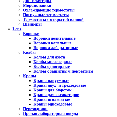
Дистилляторы
Морозильники
Охлаждающие термостаты
Погружные термостаты
Термостаты с открытой ванной
Шейкеры
Lenz
Воронки
Воронки делительные
Воронки капельные
Воронки лабораторные
Колбы
Колбы для азота
Колбы многогорлые
Колбы одногорлые
Колбы с защитным покрытием
Краны
Краны вакуумные
Краны двух- и трехходовые
Краны для бюреток
Краны для эксикаторов
Краны игольчатые
Краны одноходовые
Переходники
Прочая лабораторная посуда