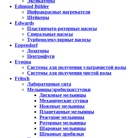
Эксикаторы
Edmund Bühler
Инфракрасные нагреватели
Шейкеры
Edwards
Пластинчато-роторные насосы
Спиральные насосы
Турбомолекулярные насосы
Eppendorf
Дозаторы
Центрифуги
Evoqua
Системы для получения ультрачистой воды
Системы для получения чистой воды
Fritsch
Лабораторные сита
Мельницы/дробилки/ступки
Дисковые мельницы
Механические ступки
Ножевые мельницы
Планетарные мельницы
Режущие мельницы
Роторные мельницы
Шаровые мельницы
Щековые дробилки