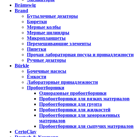
Brämswig
Brand
Бутылочные дозаторы
Бюретки
Мерные колбы
Мерные цилиндры
Микропланшеты
Перемешивающие элементы
Пипетки
Прочая лабораторная посуда и принадлежности
Ручные дозаторы
Bürkle
Бочечные насосы
Ёмкости
Лабораторные принадлежности
Пробоотборники
Одноразовые пробоотборники
Пробоотборники для вязких материалов
Пробоотборники для грунта
Пробоотборники для жидкостей
Пробоотборники для замороженных
материалов
Пробоотборники для сыпучих материалов
CertoClav