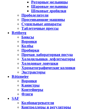
Роторные мельницы
Шаровые мельницы
Щековые дробилки
Прободелители
Просеивающие машины
Сушильные аппараты
Таблеточные прессы
Rettberg
Бюксы
Воронки
Колбы
Пробирки
Прочая лабораторная посуда
Холодильники, дефлегматоры
Холодовые ловушки
Хроматографические колонки
Экстракторы
Rötzmeier
Воронки
Канистры
Контейнеры
Фляги
SAF
Колбонагреватели
Контроллеры и регуляторы