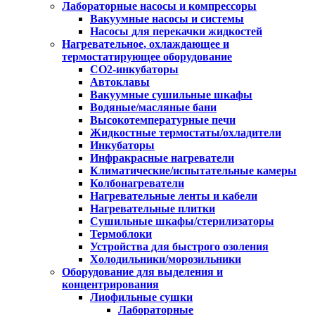
Лабораторные насосы и компрессоры
Вакуумные насосы и системы
Насосы для перекачки жидкостей
Нагревательное, охлаждающее и
термостатирующее оборудование
CO2-инкубаторы
Автоклавы
Вакуумные сушильные шкафы
Водяные/масляные бани
Высокотемпературные печи
Жидкостные термостаты/охладители
Инкубаторы
Инфракрасные нагреватели
Климатические/испытательные камеры
Колбонагреватели
Нагревательные ленты и кабели
Нагревательные плитки
Сушильные шкафы/стерилизаторы
Термоблоки
Устройства для быстрого озоления
Холодильники/морозильники
Оборудование для выделения и
концентрирования
Лиофильные сушки
Лабораторные