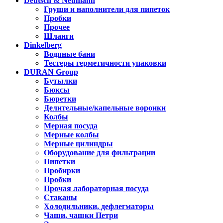
Deutsch & Neumann
Груши и наполнители для пипеток
Пробки
Прочее
Шланги
Dinkelberg
Водяные бани
Тестеры герметичности упаковки
DURAN Group
Бутылки
Бюксы
Бюретки
Делительные/капельные воронки
Колбы
Мерная посуда
Мерные колбы
Мерные цилиндры
Оборудование для фильтрации
Пипетки
Пробирки
Пробки
Прочая лабораторная посуда
Стаканы
Холодильники, дефлегматоры
Чаши, чашки Петри