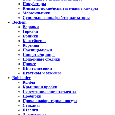
Инкубаторы
Климатические/испытательные камеры
Морозильники
Сушильные шкафы/стерилизаторы
Bochem
Воронки
Горелки
Ёршики
Контейнеры
Корзины
Ножницы/ножи
Пинцеты/щипцы
Подъемные столики
Прочее
Шпатели/совки
Штативы и зажимы
Bohlender
Колбы
Крышки и пробки
Перемешивающие элементы
Пробирки
Прочая лабораторная посуда
Стаканы
Шланги
Эксикаторы