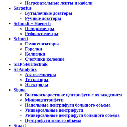
Нагревательные ленты и кабели
Sartorius
Бутылочные дозаторы
Ручные дозаторы
Schmidt + Haensch
Поляриметры
Рефрактометры
Schuett
Гомогенизаторы
Горелки
Колпачки
Счетчики колоний
SHP Steriltechnik
SI Analytics
Автосамплеры
Титраторы
Электроды
Sigma
Высокоскоростные центрифуги с охлаждением
Микроцентрифуги
Напольные центрифуги большого объема
Универсальные центрифуги
Универсальные центрифуги большого объема
Центрифуги малого объема
Stuart