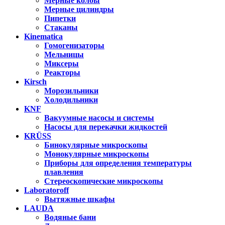
Мерные колбы
Мерные цилиндры
Пипетки
Стаканы
Kinematica
Гомогенизаторы
Мельницы
Миксеры
Реакторы
Kirsch
Морозильники
Холодильники
KNF
Вакуумные насосы и системы
Насосы для перекачки жидкостей
KRÜSS
Бинокулярные микроскопы
Монокулярные микроскопы
Приборы для определения температуры
плавления
Стереоскопические микроскопы
Laboratoroff
Вытяжные шкафы
LAUDA
Водяные бани