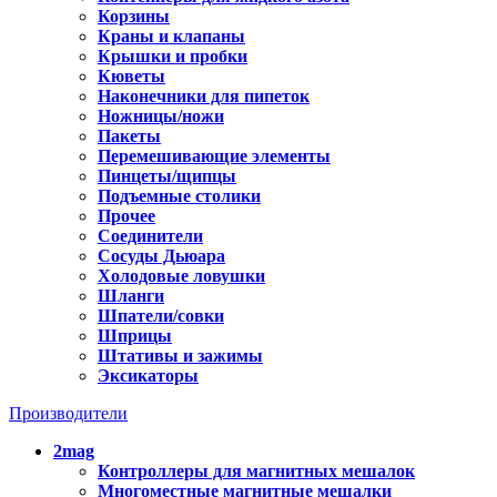
Корзины
Краны и клапаны
Крышки и пробки
Кюветы
Наконечники для пипеток
Ножницы/ножи
Пакеты
Перемешивающие элементы
Пинцеты/щипцы
Подъемные столики
Прочее
Соединители
Сосуды Дьюара
Холодовые ловушки
Шланги
Шпатели/совки
Шприцы
Штативы и зажимы
Эксикаторы
Производители
2mag
Контроллеры для магнитных мешалок
Многоместные магнитные мешалки