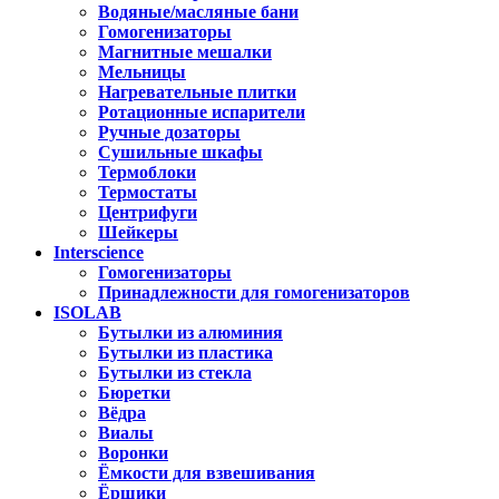
Водяные/масляные бани
Гомогенизаторы
Магнитные мешалки
Мельницы
Нагревательные плитки
Ротационные испарители
Ручные дозаторы
Сушильные шкафы
Термоблоки
Термостаты
Центрифуги
Шейкеры
Interscience
Гомогенизаторы
Принадлежности для гомогенизаторов
ISOLAB
Бутылки из алюминия
Бутылки из пластика
Бутылки из стекла
Бюретки
Вёдра
Виалы
Воронки
Ёмкости для взвешивания
Ёршики