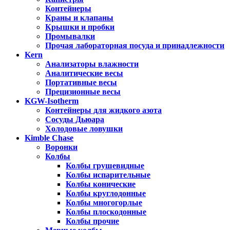
Контейнеры
Краны и клапаны
Крышки и пробки
Промывалки
Прочая лабораторная посуда и принадлежности
Kern
Анализаторы влажности
Аналитические весы
Портативные весы
Прецизионные весы
KGW-Isotherm
Контейнеры для жидкого азота
Сосуды Дьюара
Холодовые ловушки
Kimble Chase
Воронки
Колбы
Колбы грушевидные
Колбы испарительные
Колбы конические
Колбы круглодонные
Колбы многогорлые
Колбы плоскодонные
Колбы прочие