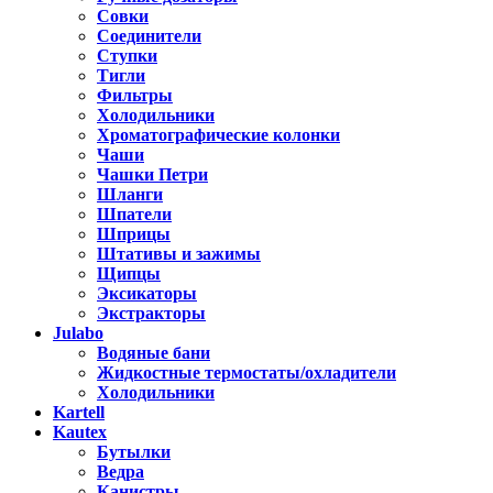
Совки
Соединители
Ступки
Тигли
Фильтры
Холодильники
Хроматографические колонки
Чаши
Чашки Петри
Шланги
Шпатели
Шприцы
Штативы и зажимы
Щипцы
Эксикаторы
Экстракторы
Julabo
Водяные бани
Жидкостные термостаты/охладители
Холодильники
Kartell
Kautex
Бутылки
Ведра
Канистры