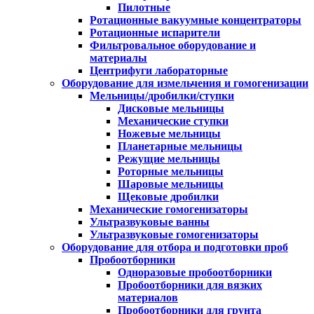
Пилотные
Ротационные вакуумные концентраторы
Ротационные испарители
Фильтровальное оборудование и
материалы
Центрифуги лабораторные
Оборудование для измельчения и гомогенизации
Мельницы/дробилки/ступки
Дисковые мельницы
Механические ступки
Ножевые мельницы
Планетарные мельницы
Режущие мельницы
Роторные мельницы
Шаровые мельницы
Щековые дробилки
Механические гомогенизаторы
Ультразвуковые ванны
Ультразвуковые гомогенизаторы
Оборудование для отбора и подготовки проб
Пробоотборники
Одноразовые пробоотборники
Пробоотборники для вязких
материалов
Пробоотборники для грунта