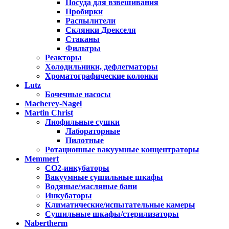
Посуда для взвешивания
Пробирки
Распылители
Склянки Дрекселя
Стаканы
Фильтры
Реакторы
Холодильники, дефлегматоры
Хроматографические колонки
Lutz
Бочечные насосы
Macherey-Nagel
Martin Christ
Лиофильные сушки
Лабораторные
Пилотные
Ротационные вакуумные концентраторы
Memmert
CO2-инкубаторы
Вакуумные сушильные шкафы
Водяные/масляные бани
Инкубаторы
Климатические/испытательные камеры
Сушильные шкафы/стерилизаторы
Nabertherm