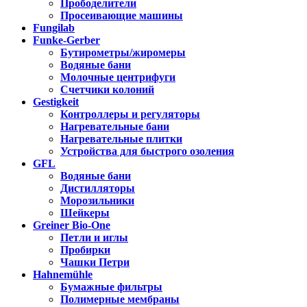
Прободелители
Просеивающие машины
Fungilab
Funke-Gerber
Бутирометры/жиромеры
Водяные бани
Молочные центрифуги
Счетчики колоний
Gestigkeit
Контроллеры и регуляторы
Нагревательные бани
Нагревательные плитки
Устройства для быстрого озоления
GFL
Водяные бани
Дистилляторы
Морозильники
Шейкеры
Greiner Bio-One
Петли и иглы
Пробирки
Чашки Петри
Hahnemühle
Бумажные фильтры
Полимерные мембраны