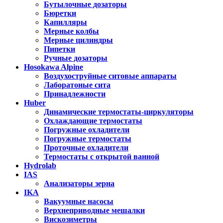
Бутылочные дозаторы
Бюретки
Капилляры
Мерные колбы
Мерные цилиндры
Пипетки
Ручные дозаторы
Hosokawa Alpine
Воздухоструйные ситовые аппараты
Лаборатоные сита
Принадлежности
Huber
Динамические термостаты-циркуляторы
Охлаждающие термостаты
Погружные охладители
Погружные термостаты
Проточные охладители
Термостаты с открытой ванной
Hydrolab
IAS
Анализаторы зерна
IKA
Вакуумные насосы
Верхнеприводные мешалки
Вискозиметры