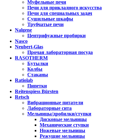
Муфельные печи
Печи для прикладного искусства
Печи для специальных задач
Сушильные шкафы
Трубчатые печи
Nalgene
Центрифужные пробирки
Nasco
Neubert-Glas
Прочая лабораторная посуда
RASOTHERM
Бутылки
Колбы
Стаканы
Ratiolab
Пипетки
Reitenspiess Bürsten
Retsch
Вибрационные питатели
Лабораторные сита
Мельницы/дробилки/ступки
Дисковые мельницы
Механические ступки
Ножевые мельницы
Режущие мельницы