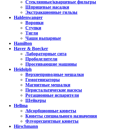
Стеклянные/кварцевые фильтры
Шприцевые насадки
Экстракционные гильзы
Haldenwanger
Воронки
Ступки
Тигли
Чаши выпарные
Hamilton
Haver & Boecker
Лабораторные сита
Прободелители
Просеивающие машины
Heidolph
Верхнеприводные мешалки
Гомогенизаторы
Магнитные мешалки
Перистальтические насосы
Ротационные испарители
Шейкеры
Hellma
Абсорбционные кюветы
Кюветы специального назначения
Флуоресцентные кюветы
Hirschmann