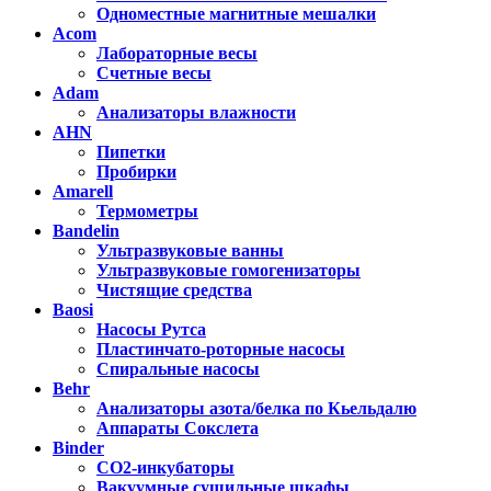
Одноместные магнитные мешалки
Acom
Лабораторные весы
Счетные весы
Adam
Анализаторы влажности
AHN
Пипетки
Пробирки
Amarell
Термометры
Bandelin
Ультразвуковые ванны
Ультразвуковые гомогенизаторы
Чистящие средства
Baosi
Насосы Рутса
Пластинчато-роторные насосы
Спиральные насосы
Behr
Анализаторы азота/белка по Кьельдалю
Аппараты Сокслета
Binder
CO2-инкубаторы
Вакуумные сушильные шкафы